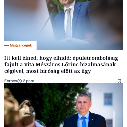
Magyar cégek
Itt kell élned, hogy elhidd: épületrombolásig
fajult a vita Mészáros Lőrinc bizalmasának
cégével, most bíróság előtt az ügy
Forbes
2 perc