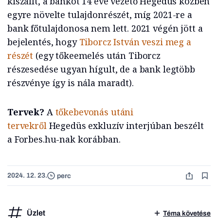
kiszállt, a bankot 14 éve vezető Hegedüs közben
egyre növelte tulajdonrészét, míg 2021-re a
bank főtulajdonosa nem lett. 2021 végén jött a
bejelentés, hogy
Tiborcz István veszi meg a
részét
(egy tőkeemelés után Tiborcz
részesedése ugyan hígult, de a bank legtöbb
részvénye így is nála maradt).
Tervek?
A
tőkebevonás utáni
tervekről
Hegedüs exkluzív interjúban beszélt
a Forbes.hu-nak korábban.
2024. 12. 23.
perc
Üzlet
Téma követése