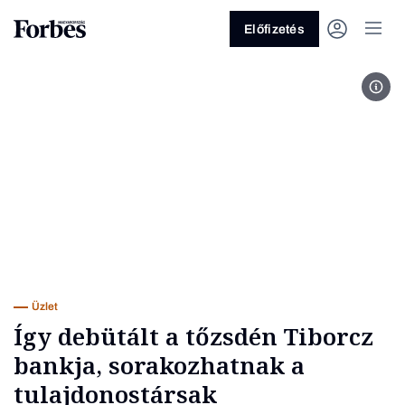
Előfizetés
Orbá
Vagy fedezze fel a következő
témákat
Üzlet
Pénz
Zöld
Legyél jobb!
Üzlet
Így debütált a tőzsdén Tiborcz
bankja, sorakozhatnak a
tulajdonostársak