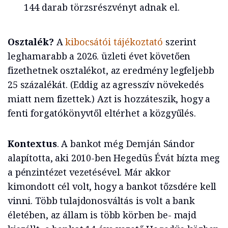
144 darab törzsrészvényt adnak el.
Osztalék?
A
kibocsátói tájékoztató
szerint
leghamarabb a 2026. üzleti évet követően
fizethetnek osztalékot, az eredmény legfeljebb
25 százalékát. (Eddig az agresszív növekedés
miatt nem fizettek.) Azt is hozzáteszik, hogy a
fenti forgatókönyvtől eltérhet a közgyűlés.
Kontextus
. A bankot még Demján Sándor
alapította, aki 2010-ben Hegedüs Évát bízta meg
a pénzintézet vezetésével. Már akkor
kimondott cél volt, hogy a bankot tőzsdére kell
vinni. Több tulajdonosváltás is volt a bank
életében, az állam is több körben be- majd