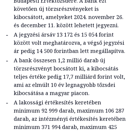
Budapesti Értéktőzsdére. A bank ezt
követően új törzsrészvényeket is
kibocsátott, amelyeket 2024. november 26.
és december 11. között lehetett jegyezni.
A jegyzési ársáv 13 172 és 15 054 forint
között volt meghatározva, a végső jegyzési
ár pedig 14 500 forintban lett megállapítva.
A bank összesen 1,2 millió darab új
törzsrészvényt bocsátott ki, a kibocsátás
teljes értéke pedig 17,7 milliárd forint volt,
ami az elmúlt 10 év legnagyobb tőzsdei
kibocsátása a magyar piacon.
A lakossági értékesítés keretében
minimum 92 999 darab, maximum 106 287
darab, az intézményi értékesítés keretében
minimum 371 994 darab, maximum 425