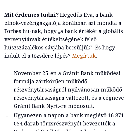
Mit érdemes tudni?
Hegedüs Éva, a bank
elnök-vezérigazgatója korábban azt mondta a
Forbes.hu-nak, hogy „a bank értékét a globális
versenytársak értékeltségének felső
húszszázalékos sávjába becsüljük”. És hogy
indult el a tőzsdére lépés?
Megírtuk
:
November 25-én a Gránit Bank működési
formája zártkörűen működő
részvénytársaságról nyilvánosan működő
részvénytársaságra változott, és a cégneve
Gránit Bank Nyrt.-re módosult.
Ugyanezen a napon a bank meglévő 16 871
054 darab törzsrészvényét bevezették a