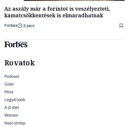
Az aszály már a forintot is veszélyezteti,
kamatcsökkentések is elmaradhatnak
Forbes
2 perc
Rovatok
Podcast
Üzlet
Pénz
Legyél jobb
A jó élet
Women
Napi címlap