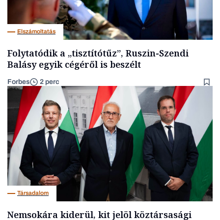
Elszámoltatás
Folytatódik a „tisztítótűz”, Ruszin-Szendi
Balásy egyik cégéről is beszélt
Forbes
2 perc
Társadalom
Nemsokára kiderül, kit jelöl köztársasági