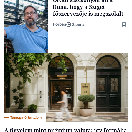
Olyan alacsonyan áll a
kimondani
Duna, hogy a Sziget
főszervezője is megszólalt
Forbes
2 perc
Forbes-sztori
Társadalom
Támogatói tartalom
A figyelem mint prémium valuta: így formálja