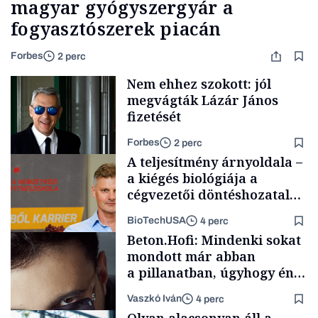
magyar gyógyszergyár a
fogyasztószerek piacán
Forbes
2 perc
Nem ehhez szokott: jól
megvágták Lázár János
fizetését
Forbes
2 perc
A teljesítmény árnyoldala –
a kiégés biológiája a
cégvezetői döntéshozatal
mögött
BioTechUSA
4 perc
Politika
Beton.Hofi: Mindenki sokat
mondott már abban
a pillanatban, úgyhogy én
a legsarkosabb
Vaszkó Iván
4 perc
gondolataimat akartam
Content Lab HUB