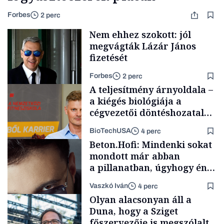
Forbes
2 perc
Nem ehhez szokott: jól
megvágták Lázár János
fizetését
Forbes
2 perc
A teljesítmény árnyoldala –
a kiégés biológiája a
cégvezetői döntéshozatal
mögött
BioTechUSA
4 perc
Politika
Beton.Hofi: Mindenki sokat
mondott már abban
a pillanatban, úgyhogy én
a legsarkosabb
Vaszkó Iván
4 perc
gondolataimat akartam
Content Lab HUB
Olyan alacsonyan áll a
kimondani
Duna, hogy a Sziget
főszervezője is megszólalt