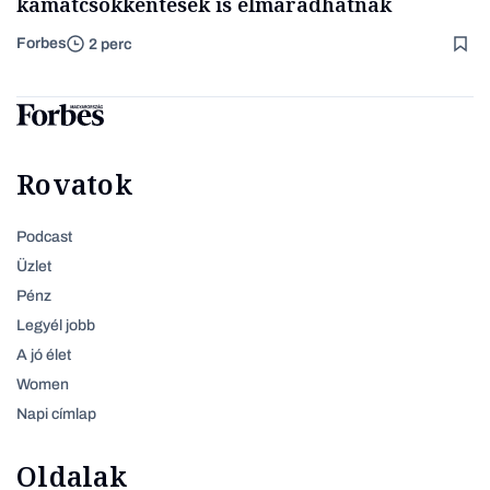
kamatcsökkentések is elmaradhatnak
Forbes
2 perc
Rovatok
Podcast
Üzlet
Pénz
Legyél jobb
A jó élet
Women
Napi címlap
Oldalak