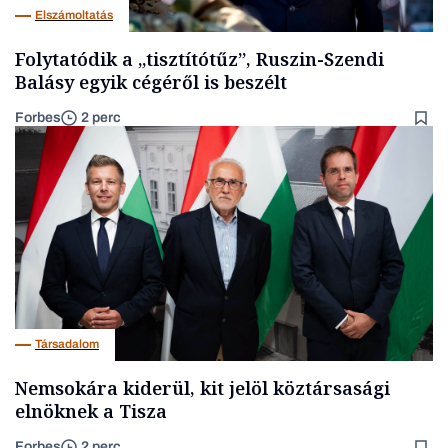
Elszámoltatás
Folytatódik a „tisztítótűz”, Ruszin-Szendi
Balásy egyik cégéről is beszélt
Forbes
2 perc
Társadalom
Nemsokára kiderül, kit jelöl köztársasági
elnöknek a Tisza
Forbes
2 perc