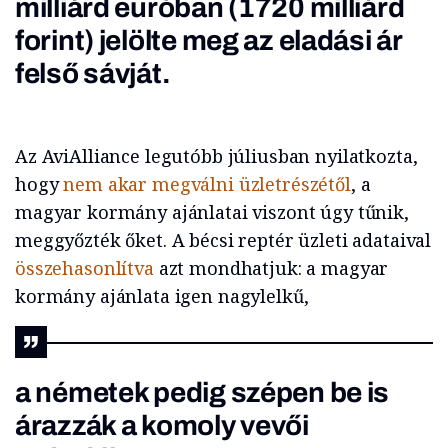
milliárd euróban (1720 milliárd
forint) jelölte meg az eladási ár
felső sávját.
Az AviAlliance legutóbb júliusban nyilatkozta,
hogy
nem akar megválni üzletrészétől
, a
magyar kormány ajánlatai viszont úgy tűnik,
meggyőzték őket. A bécsi reptér üzleti adataival
összehasonlítva
azt mondhatjuk: a magyar
kormány ajánlata igen nagylelkű,
a németek pedig szépen be is
árazzák a komoly vevői