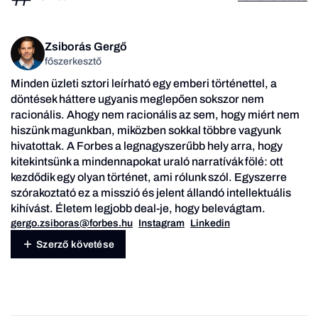
Zsiborás Gergő
főszerkesztő
Minden üzleti sztori leírható egy emberi történettel, a
döntések háttere ugyanis meglepően sokszor nem
racionális. Ahogy nem racionális az sem, hogy miért nem
hiszünk magunkban, miközben sokkal többre vagyunk
hivatottak. A Forbes a legnagyszerűbb hely arra, hogy
kitekintsünk a mindennapokat uraló narratívák fölé: ott
kezdődik egy olyan történet, ami rólunk szól. Egyszerre
szórakoztató ez a misszió és jelent állandó intellektuális
kihívást. Életem legjobb deal-je, hogy belevágtam.
gergo.zsiboras@forbes.hu
Instagram
Linkedin
Szerző követése