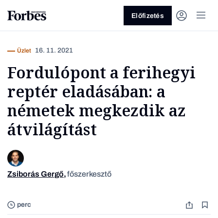
Előfizetés
16. 11. 2021
Üzlet
Fordulópont a ferihegyi
reptér eladásában: a
németek megkezdik az
átvilágítást
Vagy fedezze fel a következő
témákat
Üzlet
Pénz
Zöld
Legyél jobb!
Zsiborás Gergő
,
főszerkesztő
A Liszt
perc