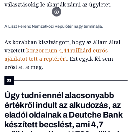
választásokig le akarják zárni az ügyletet.
Liszt Ferenc Repülőtér
A Liszt Ferenc Nemzetközi Repülőtér nagy terminálja.
Az korábban kiszivárgott, hogy az állam által
vezetett
konzorcium 4,44 milliárd eurós
ajánlatot tett a reptérért
. Ezt egyik fél sem
erősítette meg.
Úgy tudni ennél alacsonyabb
értékről indult az alkudozás, az
eladói oldalnak a Deutche Bank
készített becslést, ami 4,7