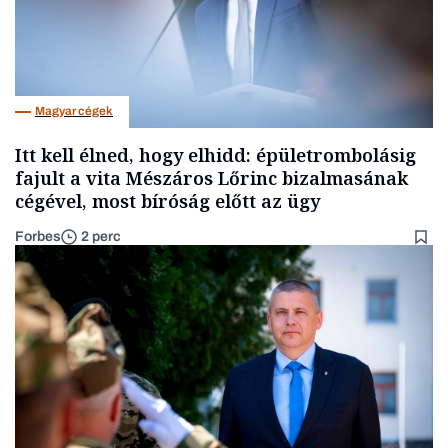
Magyar cégek
Itt kell élned, hogy elhidd: épületrombolásig
fajult a vita Mészáros Lőrinc bizalmasának
cégével, most bíróság előtt az ügy
Forbes
2 perc