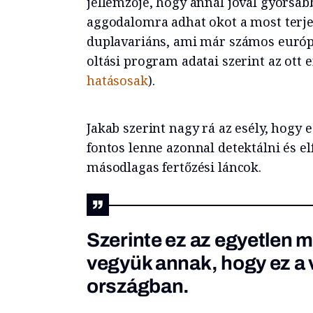
jellemzője, hogy annál jóval gyorsab
aggodalomra adhat okot a most terje
duplavariáns, ami már számos európa
oltási program adatai szerint az ott
hatásosak
).
Jakab szerint nagy rá az esély, hogy 
fontos lenne azonnal detektálni és el
másodlagas fertőzési láncok.
Szerinte ez az egyetlen m
vegyük annak, hogy ez a v
országban.