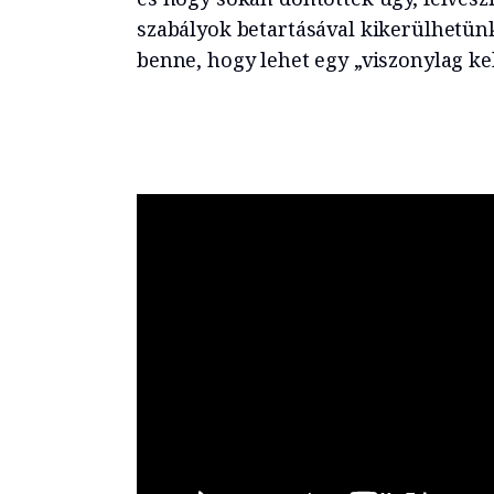
szabályok betartásával kikerülhetünk
benne, hogy lehet egy „viszonylag k