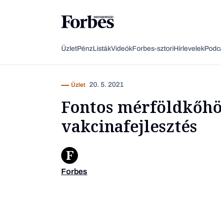
Üzlet
Pénz
Listák
Videók
Forbes-sztori
Hírlevelek
Podc
20. 5. 2021
Üzlet
Fontos mérföldkőhö
vakcinafejlesztés
Forbes