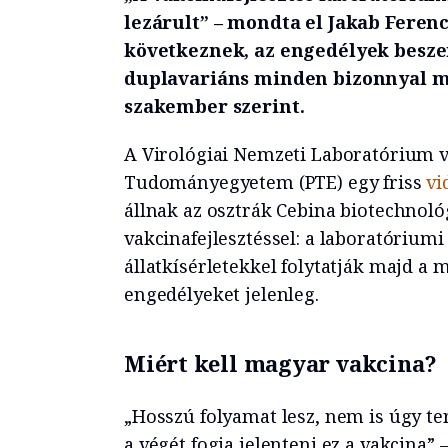
lezárult” – mondta el Jakab Ferenc
következnek, az engedélyek beszerz
duplavariáns minden bizonnyal me
szakember szerint.
A Virológiai Nemzeti Laboratórium ve
Tudományegyetem (PTE) egy friss
vi
állnak az osztrák Cebina biotechnoló
vakcinafejlesztéssel: a laboratóriumi
állatkísérletekkel folytatják majd a 
engedélyeket jelenleg.
Miért kell magyar vakcina?
„Hosszú folyamat lesz, nem is úgy t
a végét fogja jelenteni ez a vakcina”