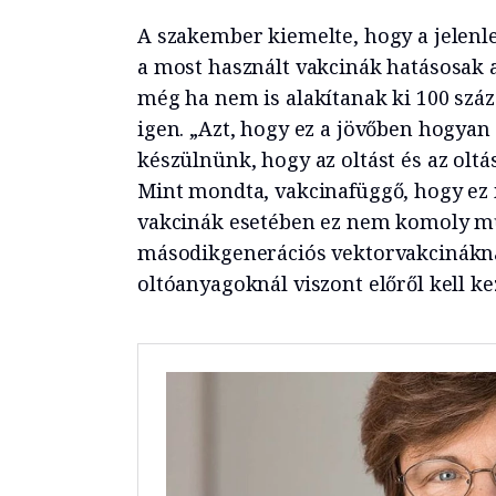
A szakember kiemelte, hogy a jelenle
a most használt vakcinák hatásosak a
még ha nem is alakítanak ki 100 szá
igen. „Azt, hogy ez a jövőben hogyan 
készülnünk, hogy az oltást és az olt
Mint mondta, vakcinafüggő, hogy ez
vakcinák esetében ez nem komoly mű
másodikgenerációs vektorvakcináknál
oltóanyagoknál viszont előről kell k