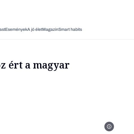
ast
Események
A jó élet
Magazin
Smart habits
z ért a magyar
Vagy fedezze fel a következő témákat
Üzlet
Pénz
Zöld
Legyél jobb!
Jakab Ferenc, 