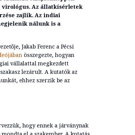
 virológus. Az állatkísérletek
ése zajlik. Az indiai
gjelenik nálunk is a
zetője, Jakab Ferenc a Pécsi
deójában
összegezte, hogyan
giai vállalattal megkezdett
 szakasz lezárult. A kutatók az
munkát, ehhez szerzik be az
ervezzük, hogy ennek a járványnak
 – mondta el a szakember. A kutatás