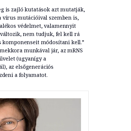
g is zajló kutatások azt mutatják,
 vírus mutációival szemben is,
zalékos védelmet, valamennyit
változik, nem tudjuk, fel kell rá
ás komponenseit módosítani kell.”
 mekkora munkával jár, az mRNS
velet (ugyanígy a
), az elsőgenerációs
ezdeni a folyamatot.