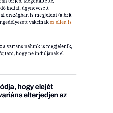
ban terjed. Megemlítette,
dő indiai, úgynevezett
i országban is megjelent (a brit
 engedélyezett vakcinák
ez ellen is
ez a variáns nálunk is megjelenik,
fojtani, hogy ne induljanak el
ódja, hogy elejét
ariáns elterjedjen az