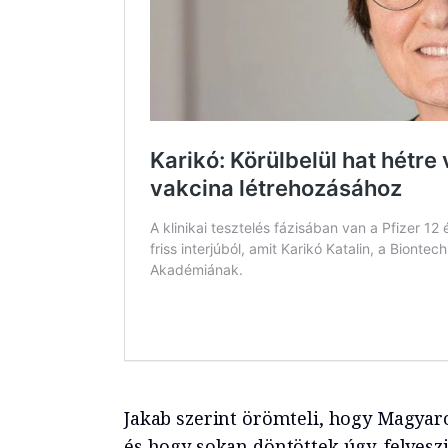
Jakab szerint örömteli, hogy Magyaro
és hogy sokan döntöttek úgy, felveszi