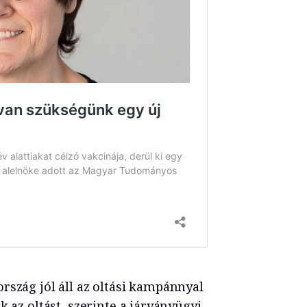
rszág jól áll az oltási kampánnyal
k az oltást, szerinte a járványügyi