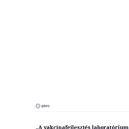
perc
„A vakcinafejlesztés laboratóriu