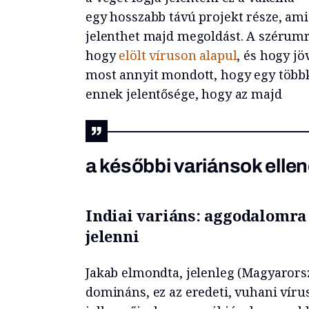
egy hosszabb távú projekt része, ami
jelenthet majd megoldást. A szérumró
hogy
elölt víruson alapul
, és hogy jö
most annyit mondott, hogy egy töb
ennek jelentősége, hogy az majd
a későbbi variánsok ellen
Indiai variáns: aggodalomra 
jelenni
Jakab elmondta, jelenleg (Magyarorsz
domináns, ez az eredeti, vuhani vírus