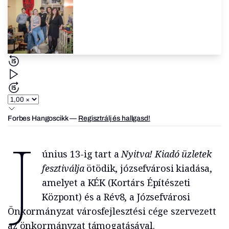
Forbes Hangoscikk
—
Regisztrálj és hallgasd!
J
únius 13-ig tart a
Nyitva! Kiadó üzletek
fesztiválja
ötödik, józsefvárosi kiadása,
amelyet a KÉK (Kortárs Építészeti
Központ) és a Rév8, a Józsefvárosi
Önkormányzat városfejlesztési cége szervezett
az önkormányzat támogatásával.