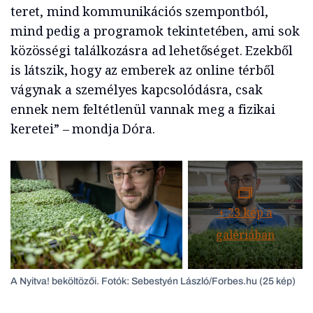
teret, mind kommunikációs szempontból,
mind pedig a programok tekintetében, ami sok
közösségi találkozásra ad lehetőséget. Ezekből
is látszik, hogy az emberek az online térből
vágynak a személyes kapcsolódásra, csak
ennek nem feltétlenül vannak meg a fizikai
keretei” – mondja Dóra.
+
23
kép a
galériában
A Nyitva! beköltözői. Fotók: Sebestyén László/Forbes.hu (25 kép)