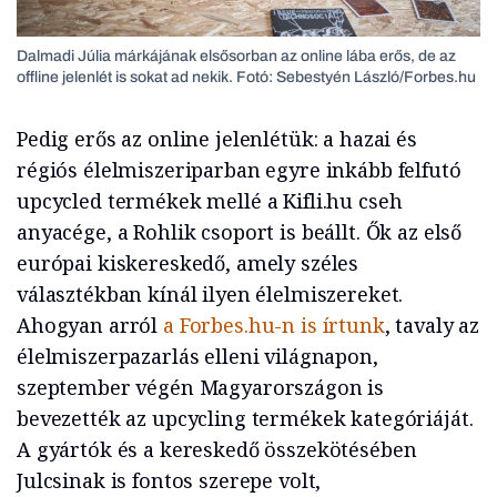
Dalmadi Júlia márkájának elsősorban az online lába erős, de az
offline jelenlét is sokat ad nekik. Fotó: Sebestyén László/Forbes.hu
Pedig erős az online jelenlétük: a hazai és
régiós élelmiszeriparban egyre inkább felfutó
upcycled termékek mellé a Kifli.hu cseh
anyacége, a Rohlik csoport is beállt. Ők az első
európai kiskereskedő, amely széles
választékban kínál ilyen élelmiszereket.
Ahogyan arról
a Forbes.hu-n is írtunk
, tavaly az
élelmiszerpazarlás elleni világnapon,
szeptember végén Magyarországon is
bevezették az upcycling termékek kategóriáját.
A gyártók és a kereskedő összekötésében
Julcsinak is fontos szerepe volt,