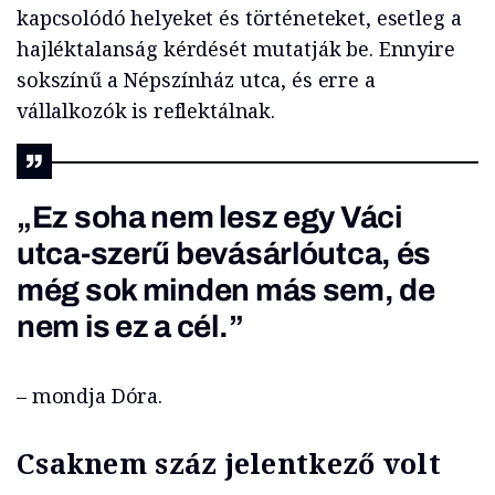
kapcsolódó helyeket és történeteket, esetleg a
hajléktalanság kérdését mutatják be. Ennyire
sokszínű a Népszínház utca, és erre a
vállalkozók is reflektálnak.
„Ez soha nem lesz egy Váci
utca-szerű bevásárlóutca, és
még sok minden más sem, de
nem is ez a cél.”
– mondja Dóra.
Csaknem száz jelentkező volt