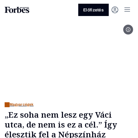
Előfizetés
A Mo
Vagy fedezze fel a következő
témákat
Üzlet
Pénz
Zöld
Legyél jobb!
Magyar cégek
„Ez soha nem lesz egy Váci
utca, de nem is ez a cél.” Így
élesztik fel a Népszínház