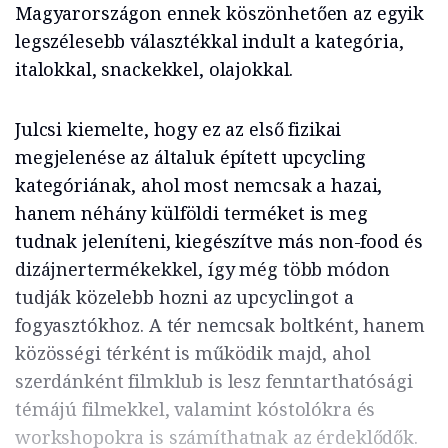
Magyarországon ennek köszönhetően az egyik
legszélesebb választékkal indult a kategória,
italokkal, snackekkel, olajokkal.
Julcsi kiemelte, hogy ez az első fizikai
megjelenése az általuk épített upcycling
kategóriának, ahol most nemcsak a hazai,
hanem néhány külföldi terméket is meg
tudnak jeleníteni, kiegészítve más non-food és
dizájnertermékekkel, így még több módon
tudják közelebb hozni az upcyclingot a
fogyasztókhoz. A tér nemcsak boltként, hanem
közösségi térként is működik majd, ahol
szerdánként filmklub is lesz fenntarthatósági
témájú filmekkel, valamint kóstolókra és
workshopokra is számíthatnak az érdeklődők.