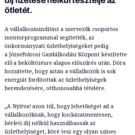
díj fizetése nélkül tesztelje az
ötletét.
A vállalkozásindítást a szervezők csoportos
mentorprogrammal segítették, az
önkormányzati üzlethelyiségeket pedig
a Józsefvárosi Gazdálkodási Központ készítette
elő a beköltözésre alapos előszűrés után. Dóra
hozzátette, hogy aztán a vállalkozók is sok
energiát fordítottak az üzlethelyiségek
berendezésére, otthonosabbá tételére.
„A Nyitva! azon túl, hogy lehetőséget ad a
vállalkozóknak, hogy kockázatmentesen,
bérleti díj nélkül használhassák az
üzlethelyiséget, köré tesz egy olyan színes