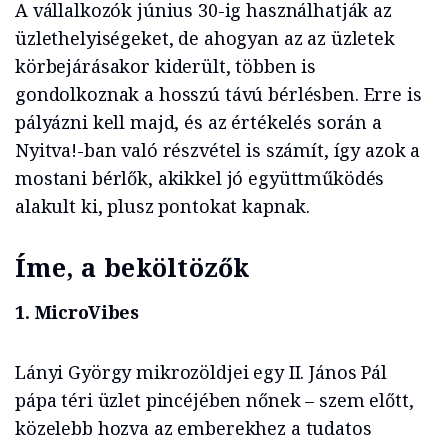
A vállalkozók június 30-ig használhatják az
üzlethelyiségeket, de ahogyan az az üzletek
körbejárásakor kiderült, többen is
gondolkoznak a hosszú távú bérlésben. Erre is
pályázni kell majd, és az értékelés során a
Nyitva!-ban való részvétel is számít, így azok a
mostani bérlők, akikkel jó együttműködés
alakult ki, plusz pontokat kapnak.
Íme, a beköltözők
1. MicroVibes
Lányi György mikrozöldjei egy II. János Pál
pápa téri üzlet pincéjében nőnek – szem előtt,
közelebb hozva az emberekhez a tudatos