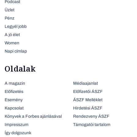
Podcast
Üzlet
Pénz
Legyél jobb
A jó élet
Women
Napi címlap
Oldalak
A magazin
Médiaajanlat
Előfizetés
Előfizetői ÁSZF
Esemény
ÁSZF Melléklet
Kapcsolat
Hirdetési ÁSZF
Könyvek a Forbes ajánlásával
Rendezveny ÁSZF
Impresszum
Támogatói tartalom
Így dolgozunk