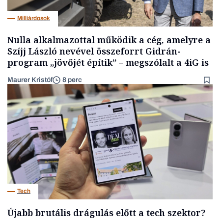
Milliárdosok
Nulla alkalmazottal működik a cég, amelyre a
Szíjj László nevével összeforrt Gidrán-
program „jövőjét építik” – megszólalt a 4iG is
Maurer Kristóf
8 perc
Tech
Újabb brutális drágulás előtt a tech szektor?