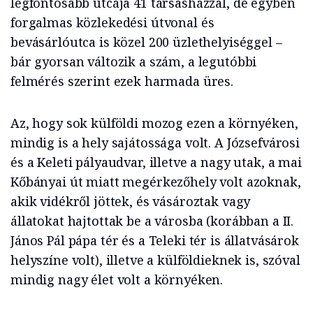
legfontosabb utcája 41 társasházzal, de egyben
forgalmas közlekedési útvonal és
bevásárlóutca is közel 200 üzlethelyiséggel –
bár gyorsan változik a szám, a legutóbbi
felmérés szerint ezek harmada üres.
Az, hogy sok külföldi mozog ezen a környéken,
mindig is a hely sajátossága volt. A Józsefvárosi
és a Keleti pályaudvar, illetve a nagy utak, a mai
Kőbányai út miatt megérkezőhely volt azoknak,
akik vidékről jöttek, és vásároztak vagy
állatokat hajtottak be a városba (korábban a II.
János Pál pápa tér és a Teleki tér is állatvásárok
helyszíne volt), illetve a külföldieknek is, szóval
mindig nagy élet volt a környéken.