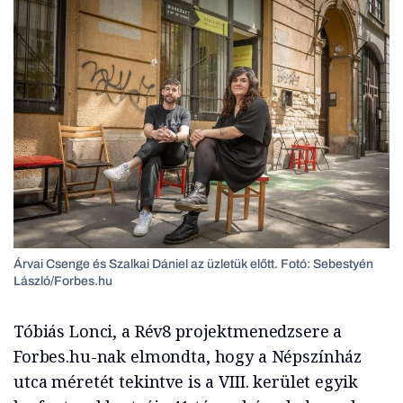
Árvai Csenge és Szalkai Dániel az üzletük előtt. Fotó: Sebestyén
László/Forbes.hu
Tóbiás Lonci, a Rév8 projektmenedzsere a
Forbes.hu-nak elmondta, hogy a Népszínház
utca méretét tekintve is a VIII. kerület egyik