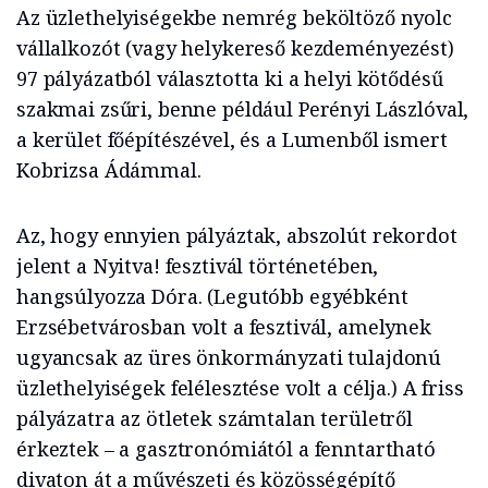
Az üzlethelyiségekbe nemrég beköltöző nyolc
vállalkozót (vagy helykereső kezdeményezést)
97 pályázatból választotta ki a helyi kötődésű
szakmai zsűri, benne például Perényi Lászlóval,
a kerület főépítészével, és a Lumenből ismert
Kobrizsa Ádámmal.
Az, hogy ennyien pályáztak, abszolút rekordot
jelent a Nyitva! fesztivál történetében,
hangsúlyozza Dóra. (Legutóbb egyébként
Erzsébetvárosban volt a fesztivál, amelynek
ugyancsak az üres önkormányzati tulajdonú
üzlethelyiségek felélesztése volt a célja.) A friss
pályázatra az ötletek számtalan területről
érkeztek – a gasztronómiától a fenntartható
divaton át a művészeti és közösségépítő