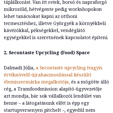
táplálkozást. Van itt retek, borsó és napraforgó
mikrozöld, hétvégente pedig workshopokon
lehet tanácsokat kapni az otthoni
termesztéshez, illetve Györgyék a környékbeli
kávézókkal, pékségekkel, vendéglátó
egységekkel is szeretnének kapcsolatot építeni.
2. Secontaste Upcycling (Food) Space
Dalmadi Júlia,
a Secontaste upcycling (vagyis
értéknövelő újrahasznosítással készült)
élemiszermárka megalkotója,
és a mögötte álló
cég, a Transfoodmission alapító-ügyvezetője
azt mondja, bár sok vállalkozói lendület van
benne – a látogatásunk előtt is épp egy
startupversenyen pitchelt –, egyedül nem