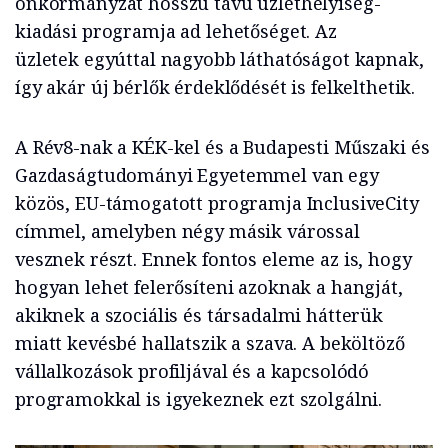
önkormányzat hosszú távú üzlethelyiség-
kiadási programja ad lehetőséget. Az
üzletek egyúttal nagyobb láthatóságot kapnak,
így akár új bérlők érdeklődését is felkelthetik.
A Rév8-nak a KÉK-kel és a Budapesti Műszaki és
Gazdaságtudományi Egyetemmel van egy
közös, EU-támogatott programja InclusiveCity
címmel, amelyben négy másik várossal
vesznek részt. Ennek fontos eleme az is, hogy
hogyan lehet felerősíteni azoknak a hangját,
akiknek a szociális és társadalmi hátterük
miatt kevésbé hallatszik a szava. A beköltöző
vállalkozások profiljával és a kapcsolódó
programokkal is igyekeznek ezt szolgálni.