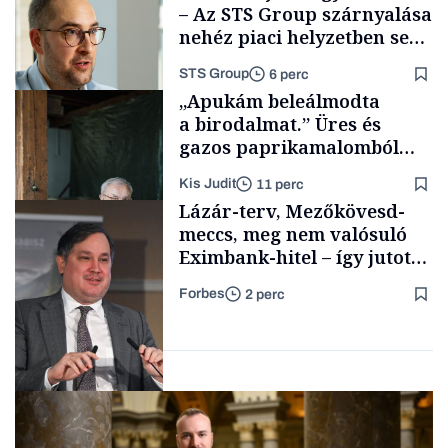
– Az STS Group szárnyalása
nehéz piaci helyzetben sem
lassult
STS Group
6 perc
Energia
„Apukám beleálmodta
a birodalmat.” Üres és
gazos paprikamalomból
lett az igazi családi
Kis Judit
11 perc
fűszersztori
Támogatói tartalom
Lázár-terv, Mezőkövesd-
meccs, meg nem valósuló
Eximbank-hitel – így jutott
el a bezárásig a 70 éves
Forbes
2 perc
téglagyár
Családi
vállalkozások
Magyar cégek