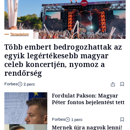
Társadalom
Több embert bedrogozhattak az
egyik legértékesebb magyar
celeb koncertjén, nyomoz a
rendőrség
Forbes
2 perc
Fordulat Pakson: Magyar
Péter fontos bejelentést tett
Forbes
1 perc
Mernek újra nagyok lenni!