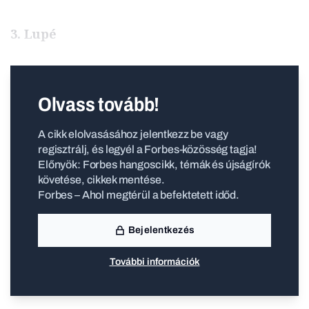
3. Lupé
Olvass tovább!
A cikk elolvasásához jelentkezz be vagy
regisztrálj, és legyél a Forbes-közösség tagja!
Előnyök: Forbes hangoscikk, témák és újságírók
követése, cikkek mentése.
Forbes – Ahol megtérül a befektetett időd.
Bejelentkezés
További információk