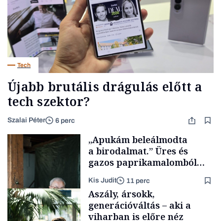
Tech
Újabb brutális drágulás előtt a
tech szektor?
Szalai Péter
6 perc
„Apukám beleálmodta
a birodalmat.” Üres és
gazos paprikamalomból
lett az igazi családi
Kis Judit
11 perc
fűszersztori
Aszály, ársokk,
generációváltás – aki a
viharban is előre néz