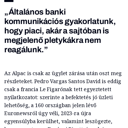
„Általános banki
kommunikációs gyakorlatunk,
hogy piaci, akár a sajtóban is
megjelenő pletykákra nem
reagálunk.”
Az Alpac is csak az ügylet zárása után oszt meg
részleteket. Pedro Vargas Santos David is eddig
csak a francia Le Figarónak tett egyeztetett
nyilatkozatot: szerinte a befektetés jó üzleti
lehetőség, a 160 országban jelen lévő
Euronewsról úgy véli, 2023-ra újra
egyensúlyba kerülhet, valamint leszögezte,