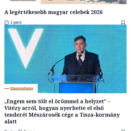
A legértékesebb magyar celebek 2026
1 perc
Elszámoltatás
„Engem sem tölt el örömmel a helyzet” –
Vitézy arról, hogyan nyerhette el első
tenderét Mészárosék cége a Tisza-kormány
alatt