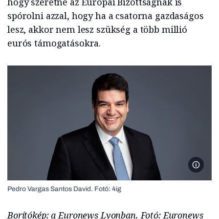
hogy szeretne az Európai Bizottságnak is
spórolni azzal, hogy ha a csatorna gazdaságos
lesz, akkor nem lesz szükség a több millió
eurós támogatásokra.
Pedro V
Pedro Vargas Santos David. Fotó: 4ig
Borítókép: a Euronews Lyonban. Fotó: Euronews