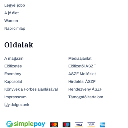
Legyél jobb
A jó élet
Women
Napi címlap
Oldalak
A magazin
Médiaajanlat
Előfizetés
Előfizetői ÁSZF
Esemény
ÁSZF Melléklet
Kapcsolat
Hirdetési ÁSZF
Könyvek a Forbes ajánlásával
Rendezveny ÁSZF
Impresszum
Támogatói tartalom
Így dolgozunk