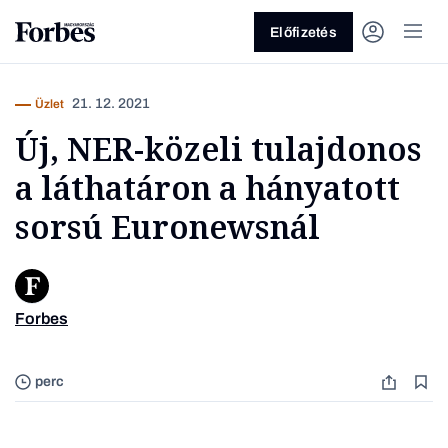
Előfizetés
21. 12. 2021
Üzlet
Új, NER-közeli tulajdonos
a láthatáron a hányatott
sorsú Euronewsnál
Vagy fedezze fel a következő
témákat
Forbes
A Euro
Üzlet
Pénz
Zöld
Legyél jobb!
perc