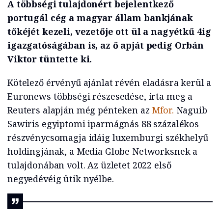
A többségi tulajdonért bejelentkező
portugál cég a magyar állam bankjának
tőkéjét kezeli, vezetője ott ül a nagyétkű 4ig
igazgatóságában is, az ő apját pedig Orbán
Viktor tüntette ki.
Kötelező érvényű ajánlat révén eladásra kerül a
Euronews többségi részesedése, írta meg a
Reuters alapján még pénteken az
Mfor.
Naguib
Sawiris egyiptomi iparmágnás 88 százalékos
részvénycsomagja idáig luxemburgi székhelyű
holdingjának, a Media Globe Networksnek a
tulajdonában volt. Az üzletet 2022 első
negyedévéig ütik nyélbe.