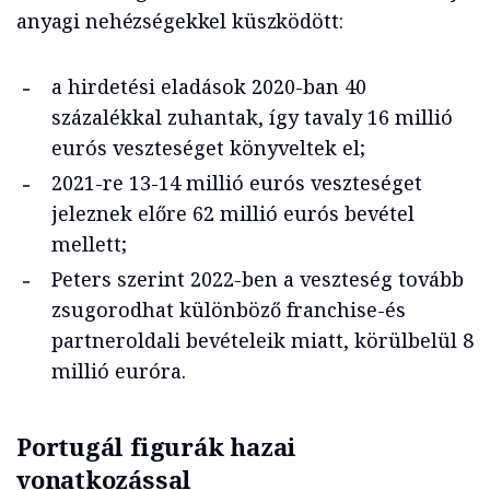
anyagi nehézségekkel küszködött:
a hirdetési eladások 2020-ban 40
százalékkal zuhantak, így tavaly 16 millió
eurós veszteséget könyveltek el;
2021-re 13-14 millió eurós veszteséget
jeleznek előre 62 millió eurós bevétel
mellett;
Peters szerint 2022-ben a veszteség tovább
zsugorodhat különböző franchise-és
partneroldali bevételeik miatt, körülbelül 8
millió euróra.
Portu
gál figurák hazai
vonatkozással