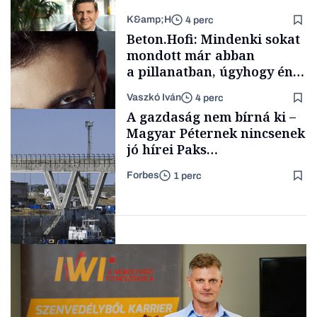
K&amp;H
4 perc
Családi
Beton.Hofi: Mindenki sokat
vállalkozások
mondott már abban
a pillanatban, úgyhogy én
a legsarkosabb
Vaszkó Iván
4 perc
gondolataimat akartam
TÁMOGATÓI
A gazdaság nem bírná ki –
TARTALOM
kimondani
Magyar Péternek nincsenek
jó hírei Paks
újraindításáról
Forbes
1 perc
Forbes-sztori
Energia