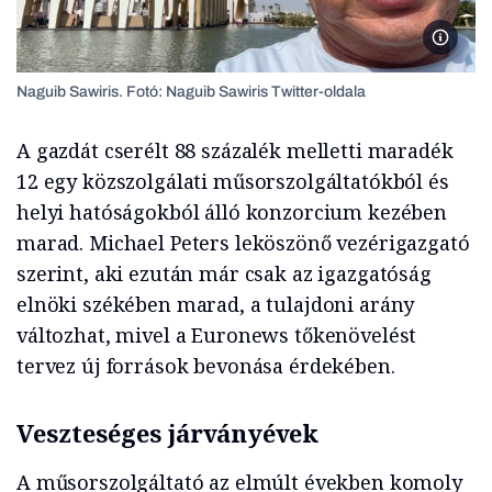
Naguib 
Naguib Sawiris. Fotó: Naguib Sawiris Twitter-oldala
A gazdát cserélt 88 százalék melletti maradék
12 egy közszolgálati műsorszolgáltatókból és
helyi hatóságokból álló konzorcium kezében
marad. Michael Peters leköszönő vezérigazgató
szerint, aki ezután már csak az igazgatóság
elnöki székében marad, a tulajdoni arány
változhat, mivel a Euronews tőkenövelést
tervez új források bevonása érdekében.
Veszteséges járványévek
A műsorszolgáltató az elmúlt években komoly