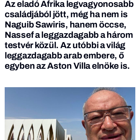
Az eladó Afrika legvagyonosabb
családjából jött, még ha nem is
Naguib Sawiris, hanem öccse,
Nassef a leggazdagabb a három
testvér közül. Az utóbbi a világ
leggazdagabb arab embere, ő
egyben az Aston Villa elnöke is.