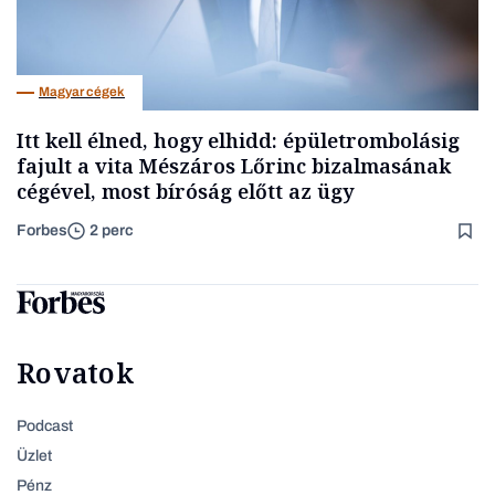
Magyar cégek
Itt kell élned, hogy elhidd: épületrombolásig
fajult a vita Mészáros Lőrinc bizalmasának
cégével, most bíróság előtt az ügy
Forbes
2 perc
Rovatok
Podcast
Üzlet
Pénz