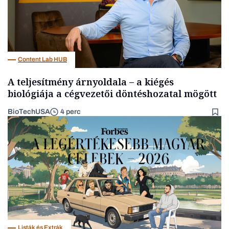
Content Lab HUB
A teljesítmény árnyoldala – a kiégés
biológiája a cégvezetői döntéshozatal mögött
BioTechUSA
4 perc
Listák és Extrák