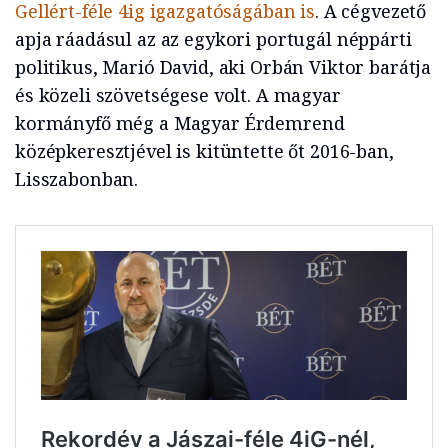
Gellért-féle 4ig igazgatóságában is
. A cégvezető
apja ráadásul az az egykori portugál néppárti
politikus, Marió David, aki Orbán Viktor barátja
és közeli szövetségese volt. A magyar
kormányfő még a Magyar Érdemrend
középkeresztjével is kitüntette őt 2016-ban,
Lisszabonban.