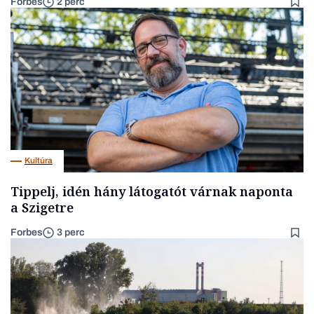
Forbes
2 perc
Kultúra
Tippelj, idén hány látogatót várnak naponta
a Szigetre
Forbes
3 perc