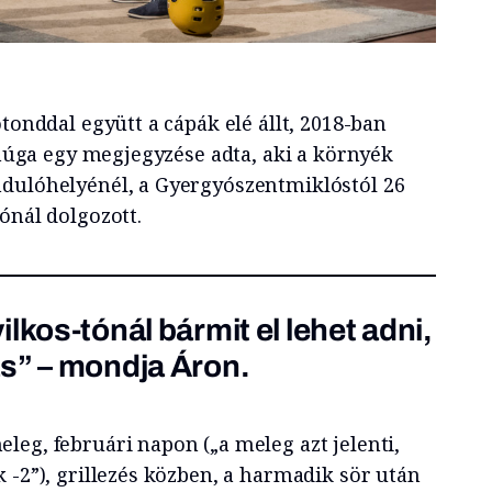
otonddal együtt a cápák elé állt, 2018-ban
g húga egy megjegyzése adta, aki a környék
ndulóhelyénél, a Gyergyószentmiklóstól 26
ónál dolgozott.
lkos-tónál bármit el lehet adni,
s” – mondja Áron.
leg, februári napon („a meleg azt jelenti,
 -2”), grillezés közben, a harmadik sör után