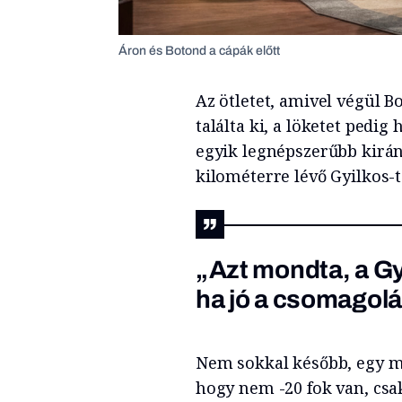
Áron és Botond a cápák előtt
Az ötletet, amivel végül B
találta ki, a löketet pedi
egyik legnépszerűbb kirá
kilométerre lévő Gyilkos-t
„Azt mondta, a Gyi
ha jó a csomagolá
Nem sokkal később, egy me
hogy nem -20 fok van, csak