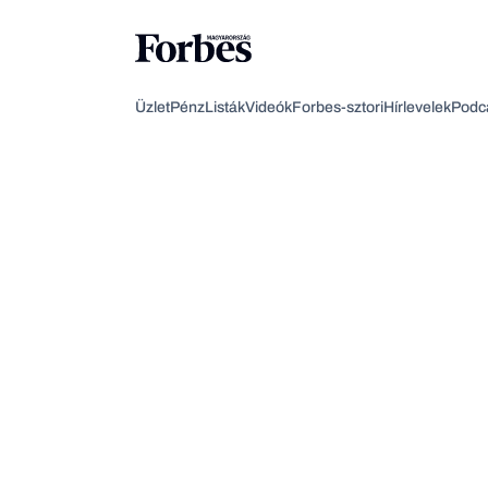
Üzlet
Pénz
Listák
Videók
Forbes-sztori
Hírlevelek
Podc