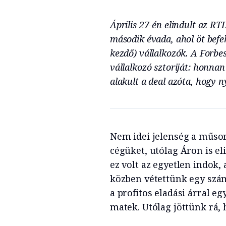
Április 27-én elindult az R
második évada, ahol öt bef
kezdő) vállalkozók. A Forbe
vállalkozó sztoriját: honnan
alakult a deal azóta, hogy ny
Nem idei jelenség a műsor
cégüket, utólag Áron is el
ez volt az egyetlen indok
közben vétettünk egy szám
a profitos eladási árral e
matek. Utólag jöttünk rá,