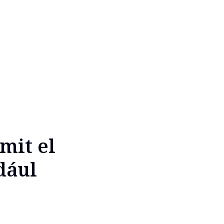
mit el
dául