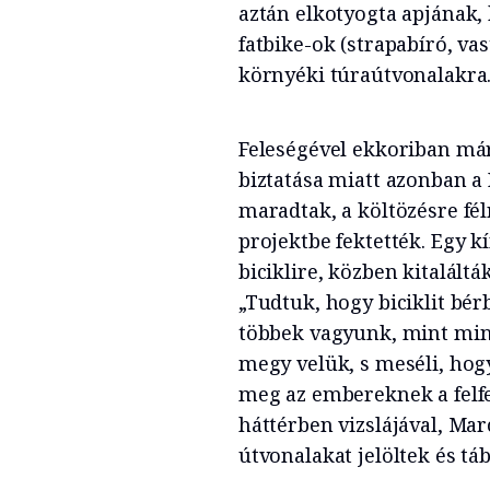
aztán elkotyogta apjának,
fatbike-ok (strapabíró, va
környéki túraútvonalakra
Feleségével ekkoriban már 
biztatása miatt azonban a
maradtak, a költözésre fél
projektbe fektették. Egy k
biciklire, közben kitaláltá
„Tudtuk, hogy biciklit bér
többek vagyunk, mint min
megy velük, s meséli, hog
meg az embereknek a felfe
háttérben vizslájával, Mar
útvonalakat jelöltek és táb