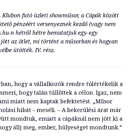
TL Klubon futó üzleti showműsor, a Cápák között
ektető pénzéért versenyeznek kezdő (vagy nem
s.hu-n hétről hétre bemutatjuk egy-egy
 jött az ötlet, mi történt a műsorban és hogyan
élbe ütötték. IV. rész.
ban, hogy a vállalkozók rendre túlértékelik a
ismeri, hogy talán túllőttek a célon. Igaz, nem
, ami miatt nem kaptak befektetést. „Műsor
olási hibát – meséli. – A bekerülési árat már
gyütt mondtuk, emiatt a cápáknál nem jött ki a
 hogy állj meg, ember, hülyeséget mondtunk.”