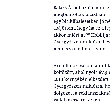
Balázs Áront azóta nem le
megtanították biciklizni –
egy biciklibalesetben jó n
„Rájöttem, hogy ha ez a le
akkor miért ne?” Hobbija
Gyergyószentmiklósnál és
nem is születhetett volna:
Áron Kolozsváron tanult 
költözött, ahol nyolc évi
2013 környékén elkezdett r
Gyergyószentmiklósra, hog
dolgozott a reklámszakmá
vállalkozása részeként.