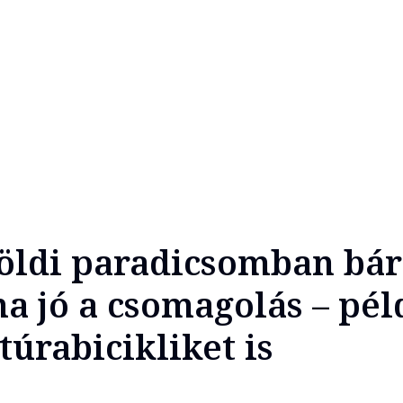
földi paradicsomban bár
ha jó a csomagolás – pél
úrabicikliket is