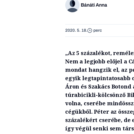
Bánáti Anna
2020. 5. 18.
perc
„Az 5 százalékot, remé
Nem a legjobb előjel a 
mondat hangzik el, az pe
egyik legtapintatosabb c
Áron és Szakács Botond 
túrabicikli-kölcsönző Bi
volna, cserébe mindössze
cégükből. Péter az össze
százalékért cserébe, de 
így végül senki sem társ