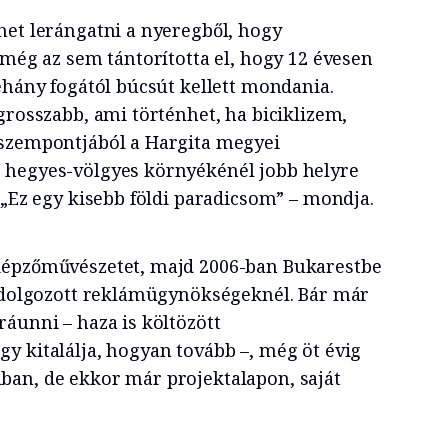
het lerángatni a nyeregből, hogy
 még az sem tántorította el, hogy 12 évesen
éhány fogától búcsút kellett mondania.
grosszabb, ami történhet, ha biciklizem,
 szempontjából a Hargita megyei
 hegyes-völgyes környékénél jobb helyre
 „Ez egy kisebb földi paradicsom” – mondja.
képzőművészetet, majd 2006-ban Bukarestbe
g dolgozott reklámügynökségeknél. Bár már
áunni – haza is költözött
y kitalálja, hogyan tovább –, még öt évig
ban, de ekkor már projektalapon, saját