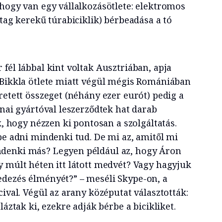
 hogy van egy vállalkozásötlete: elektromos
stag kerekű túrabiciklik) bérbeadása a tó
.
fél lábbal kint voltak Ausztriában, apja
 Bikkla ötlete miatt végül mégis Romániában
retett összeget (néhány ezer eurót) pedig a
ínai gyártóval leszerződtek hat darab
k, hogy nézzen ki pontosan a szolgáltatás.
be adni mindenki tud. De mi az, amitől mi
denki más? Legyen például az, hogy Áron
y múlt héten itt látott medvét? Vagy hagyjuk
dezés élményét?” – meséli Skype-on, a
cival. Végül az arany középutat választották:
láztak ki, ezekre adják bérbe a bicikliket.