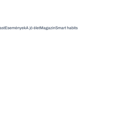
ast
Események
A jó élet
Magazin
Smart habits
Vagy fedezze fel a következő témákat
Üzlet
Pénz
Zöld
Legyél jobb!