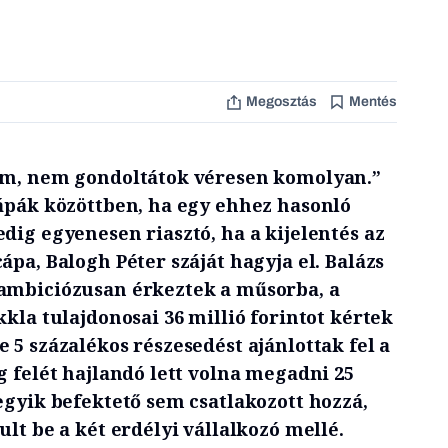
Megosztás
Mentés
lem, nem gondoltátok véresen komolyan.”
Cápák közöttben, ha egy ehhez hasonló
dig egyenesen riasztó, ha a kijelentés az
ápa, Balogh Péter száját hagyja el. Balázs
ambiciózusan érkeztek a műsorba, a
kkla tulajdonosai 36 millió forintot kértek
 5 százalékos részesedést ajánlottak fel a
g felét hajlandó lett volna megadni 25
egyik befektető sem csatlakozott hozzá,
ult be a két erdélyi vállalkozó mellé.