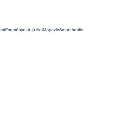
ast
Események
A jó élet
Magazin
Smart habits
Vagy fedezze fel a következő témákat
Üzlet
Pénz
Zöld
Legyél jobb!