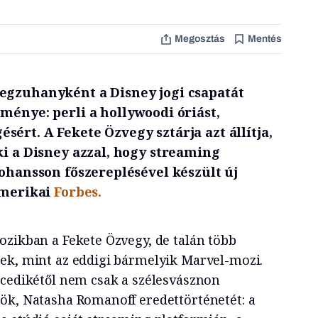
Megosztás
Mentés
egzuhanyként a Disney jogi csapatát
ménye: perli a hollywoodi óriást,
ért. A Fekete Özvegy sztárja azt állítja,
ki a Disney azzal, hogy streaming
Johansson főszereplésével készült új
amerikai
Forbes.
ozikban a Fekete Özvegy, de talán több
ek, mint az eddigi bármelyik Marvel-mozi.
ncedikétől nem csak a szélesvásznon
ök, Natasha Romanoff eredettörténetét: a