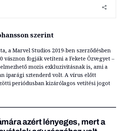
ohansson szerint
ata, a Marvel Studios 2019-ben szerződésben
00 vásznon fogják vetíteni a Fekete Özvegyet –
telmezhető mozis exkluzivitásnak is, ami a
n iparági sztenderd volt. A vírus előtt
zötti periódusban kizárólagos vetítési jogot
mára azért lényeges, mert a