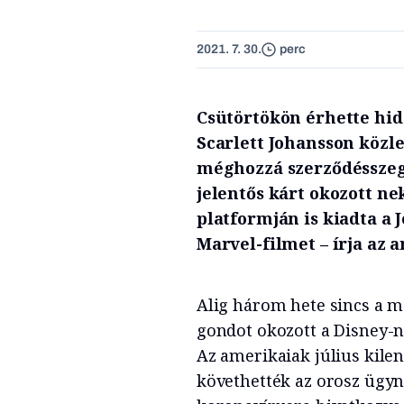
2021. 7. 30.
perc
Csütörtökön érhette hid
Scarlett Johansson közle
méghozzá szerződésszegés
jelentős kárt okozott ne
platformján is kiadta a 
Marvel-filmet – írja az 
Alig három hete sincs a m
gondot okozott a Disney-n
Az amerikaiak július kile
követhették az orosz ügyn