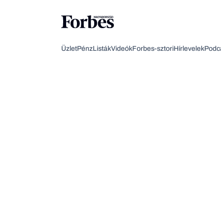
Üzlet
Pénz
Listák
Videók
Forbes-sztori
Hírlevelek
Podc