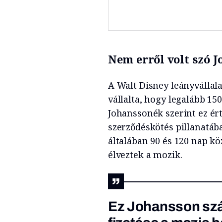
Nem erről volt szó J
A Walt Disney leányvállal
vállalta, hogy legalább 15
Johanssonék szerint ez ér
szerződéskötés pillanatába
általában 90 és 120 nap kö
élveztek a mozik.
Ez Johansson szá