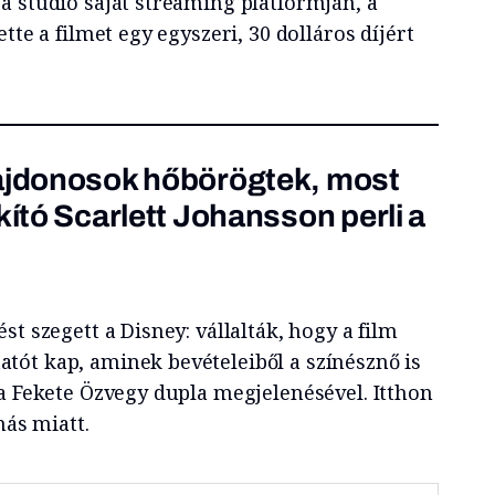
a stúdió saját streaming platformján, a
tte a filmet egy egyszeri, 30 dolláros díjért
lajdonosok hőbörögtek, most
kító Scarlett Johansson perli a
st szegett a Disney: vállalták, hogy a film
ót kap, aminek bevételeiből a színésznő is
 a Fekete Özvegy dupla megjelenésével. Itthon
más miatt.