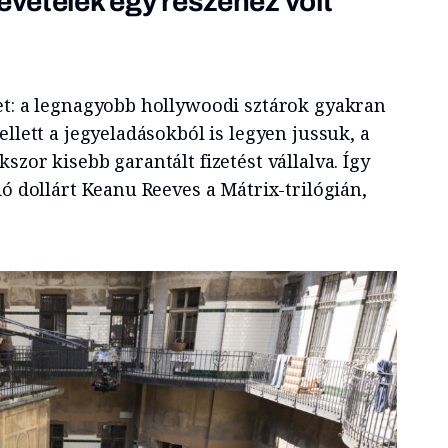
bevételek egy részéhez volt
et: a legnagyobb hollywoodi sztárok gyakran
ellett a jegyeladásokból is legyen jussuk, a
szor kisebb garantált fizetést vállalva. Így
ió dollárt Keanu Reeves a Mátrix-trilógián,