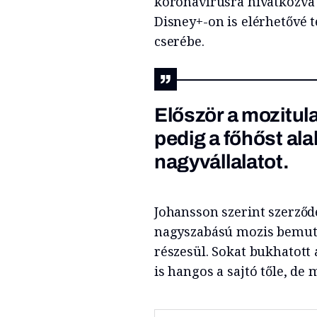
koronavírusra hivatkozva 
Disney+-on is elérhetővé te
cserébe.
Először a mozitu
pedig a főhőst ala
nagyvállalatot.
Johansson szerint szerződé
nagyszabású mozis bemutat
részesül. Sokat bukhatott
is hangos a sajtó tőle, de 