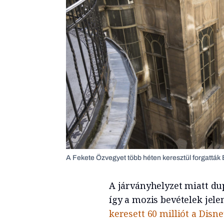
A Fekete Özvegyet több héten keresztül forgatták 
A járványhelyzet miatt du
így a mozis bevételek jel
keresett 60 milliót a Dis