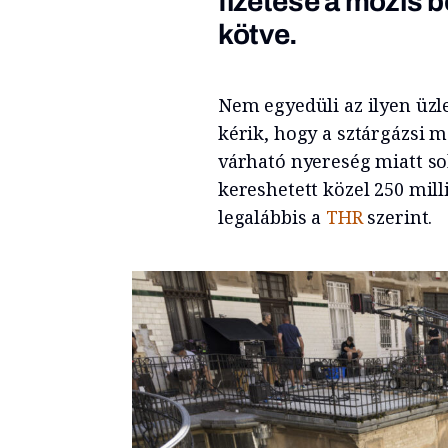
fizetése a mozis 
kötve.
Nem egyedüli az ilyen üzl
kérik, hogy a sztárgázsi m
várható nyereség miatt sok
kereshetett közel 250 mill
legalábbis a
THR
szerint.