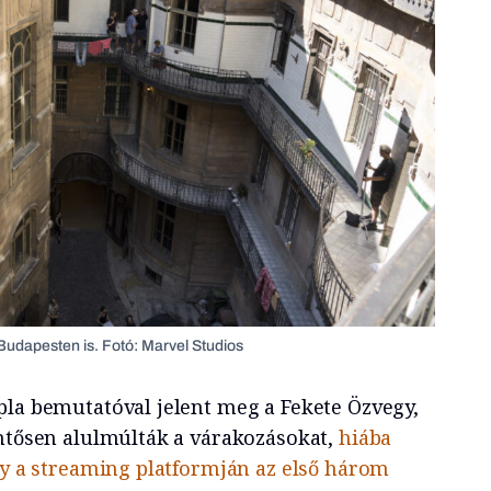
Budapesten is. Fotó: Marvel Studios
pla bemutatóval jelent meg a Fekete Özvegy,
entősen alulmúlták a várakozásokat,
hiába
ney a streaming platformján az első három