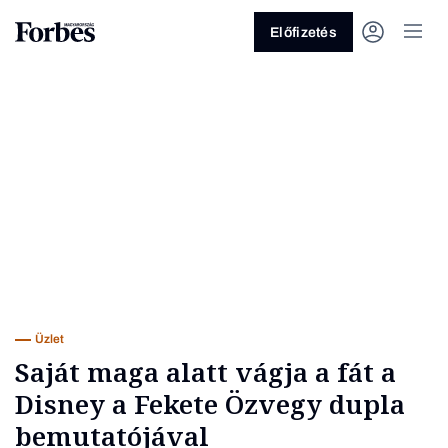
Előfizetés
Vagy fedezze fel a következő
témákat
Üzlet
Pénz
Zöld
Legyél jobb!
Üzlet
Saját maga alatt vágja a fát a
Disney a Fekete Özvegy dupla
bemutatójával