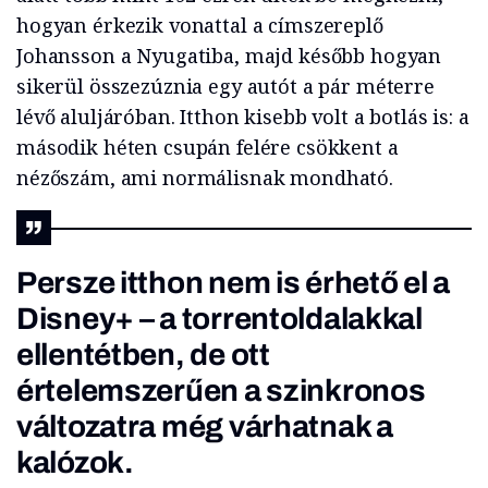
hogyan érkezik vonattal a címszereplő
Johansson a Nyugatiba, majd később hogyan
sikerül összezúznia egy autót a pár méterre
lévő aluljáróban. Itthon kisebb volt a botlás is: a
második héten csupán felére csökkent a
nézőszám, ami normálisnak mondható.
Persze itthon nem is érhető el a
Disney+ – a torrentoldalakkal
ellentétben, de ott
értelemszerűen a szinkronos
változatra még várhatnak a
kalózok.