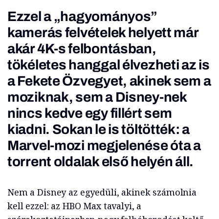
Ezzel a „hagyományos”
kamerás felvételek helyett már
akár 4K-s felbontásban,
tökéletes hanggal élvezheti az is
a
Fekete Özvegy
et, akinek sem a
moziknak, sem a Disney-nek
nincs kedve egy fillért sem
kiadni. Sokan le is töltötték: a
Marvel-mozi megjelenése óta a
torrent oldalak első helyén áll.
Nem a Disney az egyedüli, akinek számolnia
kell ezzel: az HBO Max tavalyi, a