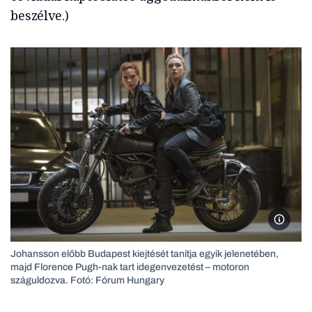
beszélve.)
Scarlet
Johansson előbb Budapest kiejtését tanítja egyik jelenetében,
majd Florence Pugh-nak tart idegenvezetést – motoron
száguldozva. Fotó: Fórum Hungary