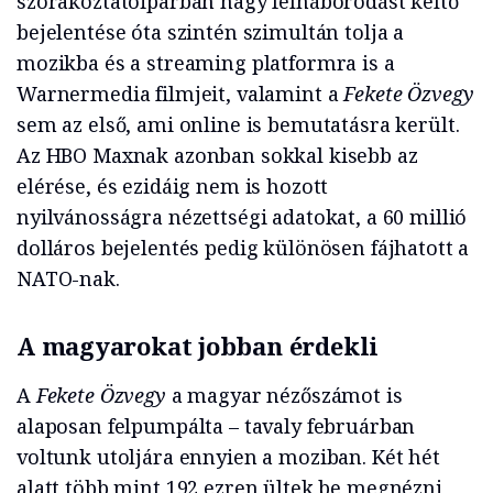
szórakoztatóiparban nagy felháborodást keltő
bejelentése óta szintén szimultán tolja a
mozikba és a streaming platformra is a
Warnermedia filmjeit, valamint a
Fekete Özvegy
sem az első, ami online is bemutatásra került.
Az HBO Maxnak azonban sokkal kisebb az
elérése, és ezidáig nem is hozott
nyilvánosságra nézettségi adatokat, a 60 millió
dolláros bejelentés pedig különösen fájhatott a
NATO-nak.
A magyarokat jobban érdekli
A
Fekete Özvegy
a magyar nézőszámot is
alaposan felpumpálta – tavaly februárban
voltunk utoljára ennyien a moziban. Két hét
alatt több mint 192 ezren ültek be megnézni,