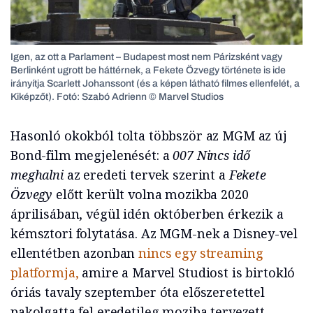
Igen, az ott a Parlament – Budapest most nem Párizsként vagy
Berlinként ugrott be háttérnek, a
Fekete Özvegy
története is ide
irányítja Scarlett Johanssont (és a képen látható filmes ellenfelét, a
Kiképzőt). Fotó: Szabó Adrienn © Marvel Studios
Hasonló okokból tolta többször az MGM az új
Bond-film megjelenését: a
007 Nincs idő
meghalni
az eredeti tervek szerint a
Fekete
Özvegy
előtt került volna mozikba 2020
áprilisában, végül idén októberben érkezik a
kémsztori folytatása. Az MGM-nek a Disney-vel
ellentétben azonban
nincs egy streaming
platformja,
amire a Marvel Studiost is birtokló
óriás tavaly szeptember óta előszeretettel
pakolgatta fel eredetileg moziba tervezett