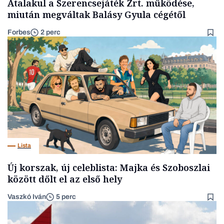
Átalakul a Szerencsejáték Zrt. működése,
miután megváltak Balásy Gyula cégétől
Forbes
2 perc
Lista
Új korszak, új celeblista: Majka és Szoboszlai
között dőlt el az első hely
Vaszkó Iván
5 perc