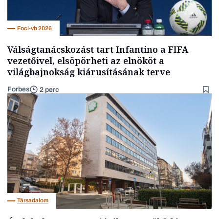
Foci-vb 2026
Válságtanácskozást tart Infantino a FIFA
vezetőivel, elsöpörheti az elnököt a
világbajnokság kiárusításának terve
Forbes
2 perc
Társadalom