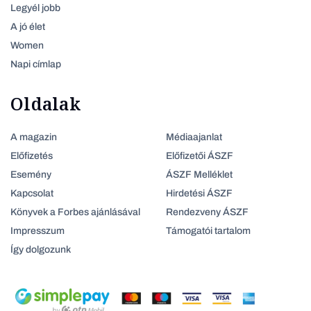
Legyél jobb
A jó élet
Women
Napi címlap
Oldalak
A magazin
Médiaajanlat
Előfizetés
Előfizetői ÁSZF
Esemény
ÁSZF Melléklet
Kapcsolat
Hirdetési ÁSZF
Könyvek a Forbes ajánlásával
Rendezveny ÁSZF
Impresszum
Támogatói tartalom
Így dolgozunk