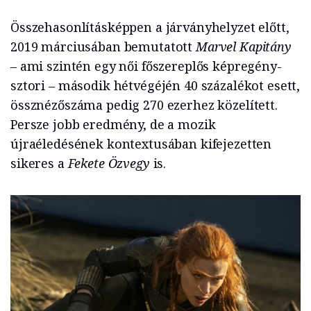
Összehasonlításképpen a járványhelyzet előtt,
2019 márciusában bemutatott
Marvel Kapitány
–
ami szintén egy női főszereplős képregény-
sztori – második hétvégéjén 40 százalékot esett,
össznézőszáma pedig 270 ezerhez közelített.
Persze jobb eredmény, de a mozik
újraéledésének kontextusában kifejezetten
sikeres a
Fekete Özvegy
is.