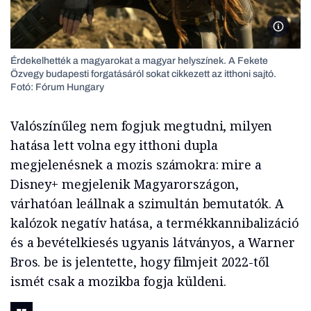
Natasha
Érdekelhették a magyarokat a magyar helyszínek. A Fekete
Özvegy budapesti forgatásáról sokat cikkezett az itthoni sajtó.
Fotó: Fórum Hungary
Valószínűleg nem fogjuk megtudni, milyen
hatása lett volna egy itthoni dupla
megjelenésnek a mozis számokra: mire a
Disney+ megjelenik Magyarországon,
várhatóan leállnak a szimultán bemutatók. A
kalózok negatív hatása, a termékkannibalizáció
és a bevételkiesés ugyanis látványos, a Warner
Bros. be is jelentette, hogy filmjeit 2022-től
ismét csak a mozikba fogja küldeni.