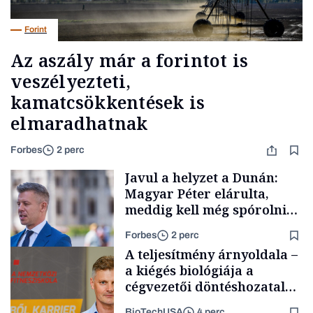
Forint
Az aszály már a forintot is
veszélyezteti,
kamatcsökkentések is
elmaradhatnak
Forbes
2 perc
Javul a helyzet a Dunán:
Magyar Péter elárulta,
meddig kell még spórolni
az árammal
Forbes
2 perc
A teljesítmény árnyoldala –
a kiégés biológiája a
cégvezetői döntéshozatal
mögött
BioTechUSA
4 perc