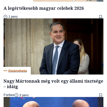
A legértékesebb magyar celebek 2026
1 perc
Elszámoltatás
Nagy Mártonnak még volt egy állami tisztsége
– idáig
Forbes
2 perc