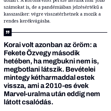
dollárt. A korona előtt persze láttunk már jobb
számokat is, de a pandémiában jelzésértékű a
kasszasiker: végre visszatérhetnek a mozik a
rendes kerékvágásba.
Korai volt azonban az öröm: a
Fekete Özvegy második
hetében, ha megbukni nem is,
megbotlani látszik. Bevételei
mintegy kétharmaddal estek
vissza, ami a 2010-es évek
Marvel-uralma után eddig nem
látott csalódás.