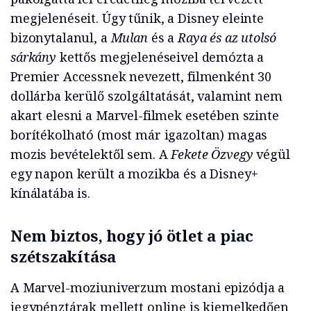
megjelenéseit. Úgy tűnik, a Disney eleinte
bizonytalanul, a
Mulan
és a
Raya és az utolsó
sárkány
kettős megjelenéseivel demózta a
Premier Accessnek nevezett, filmenként 30
dollárba kerülő szolgáltatását, valamint nem
akart elesni a Marvel-filmek esetében szinte
borítékolható (most már igazoltan) magas
mozis bevételektől sem. A
Fekete Özvegy
végül
egy napon került a mozikba és a Disney+
kínálatába is.
Nem biztos, hogy jó ötlet a piac
szétszakítása
A Marvel-moziuniverzum mostani epizódja a
jegypénztárak mellett online is kiemelkedően