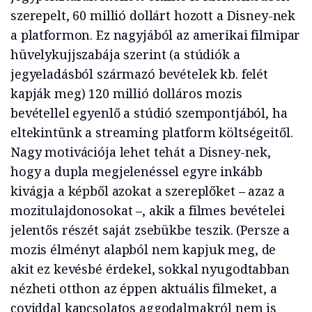
szerepelt, 60 millió dollárt hozott a Disney-nek
a platformon. Ez nagyjából az amerikai filmipar
hüvelykujjszabája szerint (a stúdiók a
jegyeladásból származó bevételek kb. felét
kapják meg) 120 millió dolláros mozis
bevétellel egyenlő a stúdió szempontjából, ha
eltekintünk a streaming platform költségeitől.
Nagy motivációja lehet tehát a Disney-nek,
hogy a dupla megjelenéssel egyre inkább
kivágja a képből azokat a szereplőket – azaz a
mozitulajdonosokat –, akik a filmes bevételei
jelentős részét saját zsebükbe teszik. (Persze a
mozis élményt alapból nem kapjuk meg, de
akit ez kevésbé érdekel, sokkal nyugodtabban
nézheti otthon az éppen aktuális filmeket, a
coviddal kapcsolatos aggodalmakról nem is