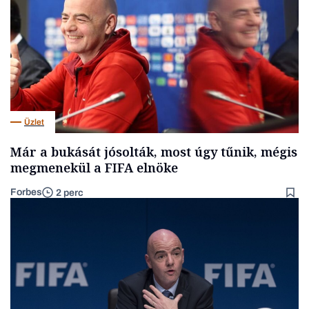
Üzlet
Már a bukását jósolták, most úgy tűnik, mégis
megmenekül a FIFA elnöke
Forbes
2 perc