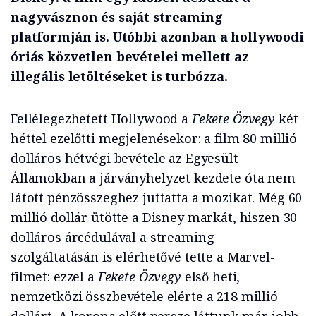
nagyvásznon és saját streaming
platformján is. Utóbbi azonban a hollywoodi
óriás közvetlen bevételei mellett az
illegális letöltéseket is turbózza.
Fellélegezhetett Hollywood a
Fekete Özvegy
két
héttel ezelőtti megjelenésekor: a film 80 millió
dolláros hétvégi bevétele az Egyesült
Államokban a járványhelyzet kezdete óta nem
látott pénzösszeghez juttatta a mozikat. Még 60
millió dollár ütötte a Disney markát, hiszen 30
dolláros árcédulával a streaming
szolgáltatásán is elérhetővé tette a Marvel-
filmet: ezzel a
Fekete Özvegy
első heti,
nemzetközi összbevétele elérte a 218 millió