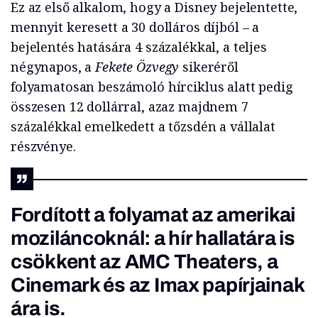
Ez az első alkalom, hogy a Disney bejelentette,
mennyit keresett a 30 dolláros díjból – a
bejelentés hatására 4 százalékkal, a teljes
négynapos, a
Fekete Özvegy
sikeréről
folyamatosan beszámoló hírciklus alatt pedig
összesen 12 dollárral, azaz majdnem 7
százalékkal emelkedett a tőzsdén a vállalat
részvénye.
Fordított a folyamat az amerikai
moziláncoknál: a hír hallatára is
csökkent az AMC Theaters, a
Cinemark és az Imax papírjainak
ára is.