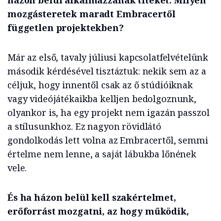
házon belül alkalmazzanak titeket. Milyen
mozgásteretek maradt Embracertől
független projektekben?
Már az első, tavaly júliusi kapcsolatfelvételünk
második kérdésével tisztáztuk: nekik sem az a
céljuk, hogy innentől csak az ő stúdióiknak
vagy videójátékaikba kelljen bedolgoznunk,
olyankor is, ha egy projekt nem igazán passzol
a stílusunkhoz. Ez nagyon rövidlátó
gondolkodás lett volna az Embracertől, semmi
értelme nem lenne, a saját lábukba lőnének
vele.
És ha házon belül kell szakértelmet,
erőforrást mozgatni, az hogy működik,