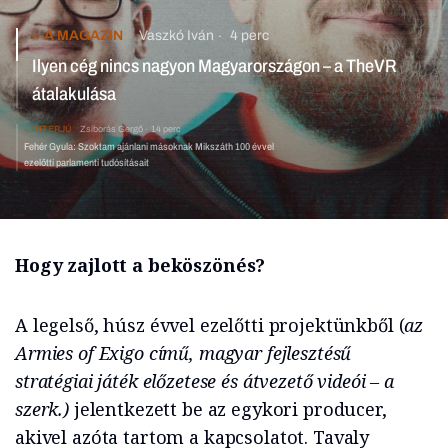
A MAGAZIN
Vaszkó Iván
4 perc
Ilyen cég nincs nagyon Magyarországon – a TheVR
átalakulása
INTERJÚ
Zsiborás Gergő
14 perc
Fehér Gyula: Szoktam ajánlani másoknak Mikszáth 100 évvel
ezelőtti parlamenti tudósításait
Hogy zajlott a beköszönés?
A legelső, húsz évvel ezelőtti projektünkből (
az
Armies of Exigo című, magyar fejlesztésű
stratégiai játék előzetese és átvezető videói – a
szerk.)
jelentkezett be az egykori producer,
akivel azóta tartom a kapcsolatot. Tavaly