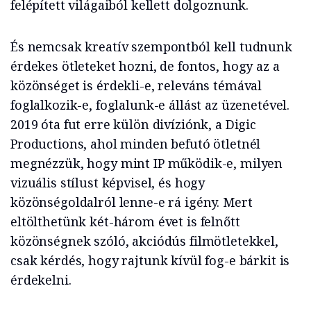
felépített világaiból kellett dolgoznunk.
És nemcsak kreatív szempontból kell tudnunk
érdekes ötleteket hozni, de fontos, hogy az a
közönséget is érdekli-e, releváns témával
foglalkozik-e, foglalunk-e állást az üzenetével.
2019 óta fut erre külön divíziónk, a Digic
Productions, ahol minden befutó ötletnél
megnézzük, hogy mint IP működik-e, milyen
vizuális stílust képvisel, és hogy
közönségoldalról lenne-e rá igény. Mert
eltölthetünk két-három évet is felnőtt
közönségnek szóló, akciódús filmötletekkel,
csak kérdés, hogy rajtunk kívül fog-e bárkit is
érdekelni.