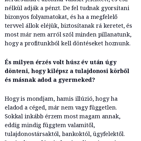
nélkül adják a pénzt. De fel tudnak gyorsítani
bizonyos folyamatokat, és ha a megfelelő
tervvel állok eléjük, biztosítanak rá keretet, és
most már nem arról szól minden pillanatunk,
hogy a profitunkból kell döntéseket hoznunk.
És milyen érzés volt húsz év után úgy
dönteni, hogy kilépsz a tulajdonosi körből
és másnak adod a gyermeked?
Hogy is mondjam, hamis illúzió, hogy ha
eladod a céged, már nem vagy független.
Sokkal inkább érzem most magam annak,
eddig mindig függtem valamitől,
tulajdonostársaktól, bankoktól, ügyfelektől.