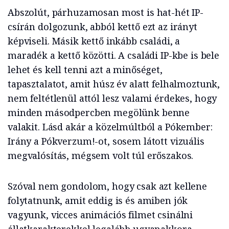
Abszolút, párhuzamosan most is hat-hét IP-
csírán dolgozunk, abból kettő ezt az irányt
képviseli. Másik kettő inkább családi, a
maradék a kettő közötti. A családi IP-kbe is bele
lehet és kell tenni azt a minőséget,
tapasztalatot, amit húsz év alatt felhalmoztunk,
nem feltétlenül attól lesz valami érdekes, hogy
minden másodpercben megölünk benne
valakit. Lásd akár a közelmúltból a Pókember:
Irány a Pókverzum!-ot, sosem látott vizuális
megvalósítás, mégsem volt túl erőszakos.
Szóval nem gondolom, hogy csak azt kellene
folytatnunk, amit eddig is és amiben jók
vagyunk, vicces animációs filmet csinálni