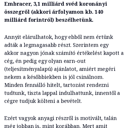
Embracer, 3,1 milliárd svéd koronányi
összegről (akkori árfolyamon kb. 140
milliárd forintról) beszélhetünk.
Annyit elárulhatok, hogy ebből nem értünk
adták a legmagasabb részt. Szerintem egy
akkor nagyon jónak számító értékelést kapott a
cég, én pedig egy olyan earn-out
(teljesítményalapú) ajánlatot, amiért megéri
nekem a későbbiekben is jól csinálnom.
Minden fennálló hitelt, tartozást rendezni
tudtunk, tiszta lappal indulhattunk, innentől a
cégre tudjuk költeni a bevételt.
Ezért vagyok anyagi részről is motivált, talán
még jobban is, mint korábban. Mert amit