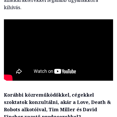
állatkarakterekkel legalább ugyanakkora
kihívás.
Korábbi közreműködőkkel, cégekkel
szoktatok konzultálni, akár a Love, Death &
Robots alkotóival, Tim Miller és David
Fincher vezető producerekkel?