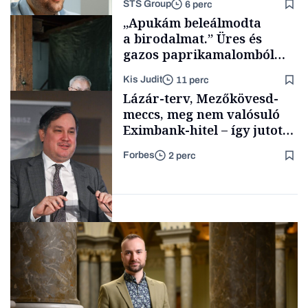
STS Group
6 perc
Energia
„Apukám beleálmodta
a birodalmat.” Üres és
gazos paprikamalomból
lett az igazi családi
Kis Judit
11 perc
fűszersztori
Támogatói tartalom
Lázár-terv, Mezőkövesd-
meccs, meg nem valósuló
Eximbank-hitel – így jutott
el a bezárásig a 70 éves
Forbes
2 perc
téglagyár
Családi
vállalkozások
Magyar cégek