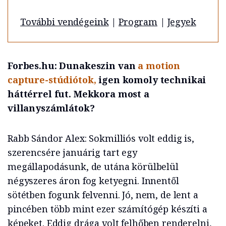
További vendégeink
|
Program
|
Jegyek
Forbes.hu: Dunakeszin van
a motion
capture-stúdiótok,
igen komoly technikai
háttérrel fut. Mekkora most a
villanyszámlátok?
Rabb Sándor Alex: Sokmilliós volt eddig is,
szerencsére januárig tart egy
megállapodásunk, de utána körülbelül
négyszeres áron fog ketyegni. Innentől
sötétben fogunk felvenni. Jó, nem, de lent a
pincében több mint ezer számítógép készíti a
képeket. Eddig drága volt felhőben renderelni,