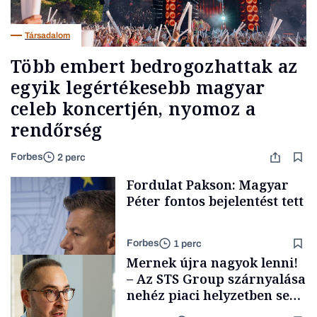
Társadalom
Több embert bedrogozhattak az
egyik legértékesebb magyar
celeb koncertjén, nyomoz a
rendőrség
Forbes
2 perc
Fordulat Pakson: Magyar
Péter fontos bejelentést tett
Forbes
1 perc
Mernek újra nagyok lenni!
– Az STS Group szárnyalása
nehéz piaci helyzetben sem
lassult