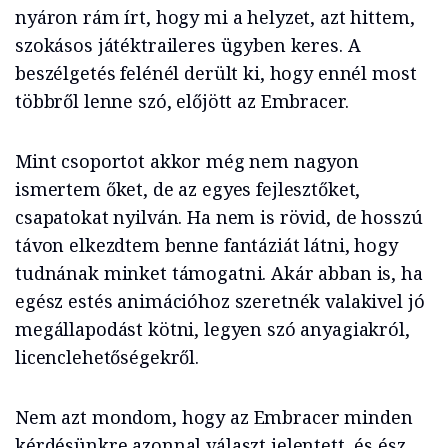
nyáron rám írt, hogy mi a helyzet, azt hittem,
szokásos játéktraileres ügyben keres. A
beszélgetés felénél derült ki, hogy ennél most
többről lenne szó, előjött az Embracer.
Mint csoportot akkor még nem nagyon
ismertem őket, de az egyes fejlesztőket,
csapatokat nyilván. Ha nem is rövid, de hosszú
távon elkezdtem benne fantáziát látni, hogy
tudnának minket támogatni. Akár abban is, ha
egész estés animációhoz szeretnék valakivel jó
megállapodást kötni, legyen szó anyagiakról,
licenclehetőségekről.
Nem azt mondom, hogy az Embracer minden
kérdésünkre azonnal választ jelentett, és ész