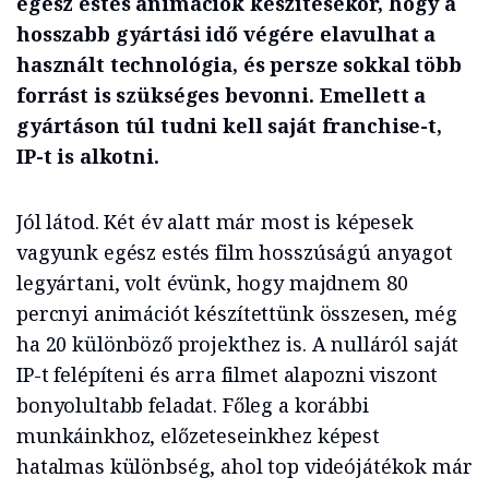
egész estés animációk készítésekor, hogy a
hosszabb gyártási idő végére elavulhat a
használt technológia, és persze sokkal több
forrást is szükséges bevonni. Emellett a
gyártáson túl tudni kell saját franchise-t,
IP-t is alkotni.
Jól látod. Két év alatt már most is képesek
vagyunk egész estés film hosszúságú anyagot
legyártani, volt évünk, hogy majdnem 80
percnyi animációt készítettünk összesen, még
ha 20 különböző projekthez is. A nulláról saját
IP-t felépíteni és arra filmet alapozni viszont
bonyolultabb feladat. Főleg a korábbi
munkáinkhoz, előzeteseinkhez képest
hatalmas különbség, ahol top videójátékok már