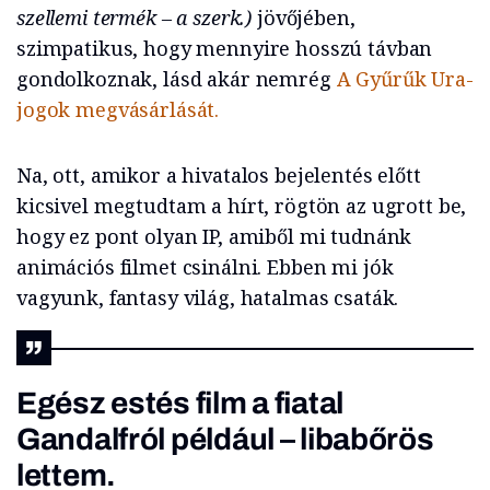
szellemi termék – a szerk.)
jövőjében,
szimpatikus, hogy mennyire hosszú távban
gondolkoznak, lásd akár nemrég
A Gyűrűk Ura-
jogok megvásárlását.
Na, ott, amikor a hivatalos bejelentés előtt
kicsivel megtudtam a hírt, rögtön az ugrott be,
hogy ez pont olyan IP, amiből mi tudnánk
animációs filmet csinálni. Ebben mi jók
vagyunk, fantasy világ, hatalmas csaták.
Egész estés film a fiatal
Gandalfról például – libabőrös
lettem.