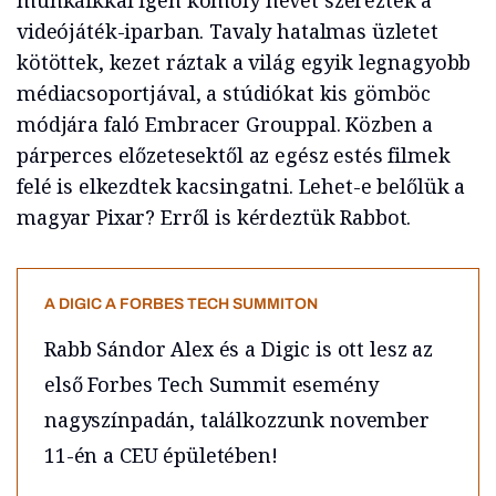
munkáikkal igen komoly nevet szereztek a
videójáték-iparban. Tavaly hatalmas üzletet
kötöttek, kezet ráztak a világ egyik legnagyobb
médiacsoportjával, a stúdiókat kis gömböc
módjára faló Embracer Grouppal. Közben a
párperces előzetesektől az egész estés filmek
felé is elkezdtek kacsingatni. Lehet-e belőlük a
magyar Pixar? Erről is kérdeztük Rabbot.
A DIGIC A FORBES TECH SUMMITON
Rabb Sándor Alex és a Digic is ott lesz az
első Forbes Tech Summit esemény
nagyszínpadán, találkozzunk november
11-én a CEU épületében!