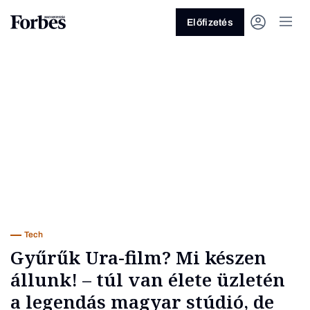
Előfizetés
Vagy fedezze fel a következő
témákat
Üzlet
Pénz
Zöld
Legyél jobb!
Tech
Gyűrűk Ura-film? Mi készen
állunk! – túl van élete üzletén
a legendás magyar stúdió, de