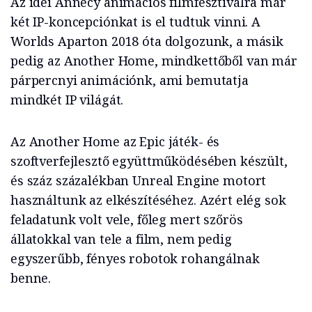
Az idei Annecy animációs filmfesztiválra már
két IP-koncepciónkat is el tudtuk vinni. A
Worlds Aparton 2018 óta dolgozunk, a másik
pedig az Another Home, mindkettőből van már
párpercnyi animációnk, ami bemutatja
mindkét IP világát.
Az Another Home az Epic játék- és
szoftverfejlesztő együttműködésében készült,
és száz százalékban Unreal Engine motort
használtunk az elkészítéséhez. Azért elég sok
feladatunk volt vele, főleg mert szőrös
állatokkal van tele a film, nem pedig
egyszerűbb, fényes robotok rohangálnak
benne.