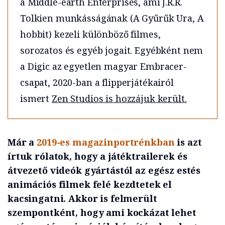
a Middle-earth Enterprises, ami J.R.R.
Tolkien munkásságának (A Gyűrűk Ura, A
hobbit) kezeli különböző filmes,
sorozatos és egyéb jogait. Egyébként nem
a Digic az egyetlen magyar Embracer-
csapat, 2020-ban a flipperjátékairól
ismert
Zen Studios is hozzájuk került.
Már a
2019-es magazinportrénkban
is azt
írtuk rólatok, hogy a játéktrailerek és
átvezető videók gyártástól az egész estés
animációs filmek felé kezdtetek el
kacsingatni. Akkor is felmerült
szempontként, hogy ami kockázat lehet