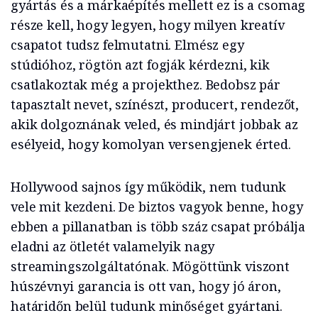
gyártás és a márkaépítés mellett ez is a csomag
része kell, hogy legyen, hogy milyen kreatív
csapatot tudsz felmutatni. Elmész egy
stúdióhoz, rögtön azt fogják kérdezni, kik
csatlakoztak még a projekthez. Bedobsz pár
tapasztalt nevet, színészt, producert, rendezőt,
akik dolgoznának veled, és mindjárt jobbak az
esélyeid, hogy komolyan versengjenek érted.
Hollywood sajnos így működik, nem tudunk
vele mit kezdeni. De biztos vagyok benne, hogy
ebben a pillanatban is több száz csapat próbálja
eladni az ötletét valamelyik nagy
streamingszolgáltatónak. Mögöttünk viszont
húszévnyi garancia is ott van, hogy jó áron,
határidőn belül tudunk minőséget gyártani.