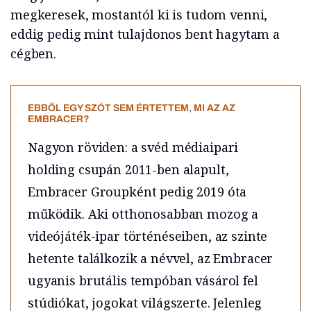
megkeresek, mostantól ki is tudom venni,
eddig pedig mint tulajdonos bent hagytam a
cégben.
EBBŐL EGY SZÓT SEM ÉRTETTEM, MI AZ AZ
EMBRACER?
Nagyon röviden: a svéd médiaipari
holding csupán 2011-ben alapult,
Embracer Groupként pedig 2019 óta
működik. Aki otthonosabban mozog a
videójáték-ipar történéseiben, az szinte
hetente találkozik a névvel, az Embracer
ugyanis brutális tempóban vásárol fel
stúdiókat, jogokat világszerte. Jelenleg