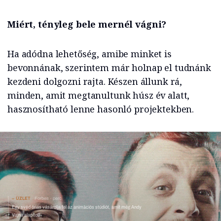
Miért, tényleg bele mernél vágni?
Ha adódna lehetőség, amibe minket is
bevonnának, szerintem már holnap el tudnánk
kezdeni dolgozni rajta. Készen állunk rá,
minden, amit megtanultunk húsz év alatt,
hasznosítható lenne hasonló projektekben.
ÜZLET
Forbes
perc
Egy svéd óriás vásárolja fel az animációs stúdiót, amit még Andy
Vajna alapított