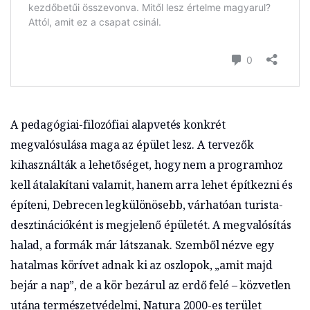
A pedagógiai-filozófiai alapvetés konkrét
megvalósulása maga az épület lesz. A tervezők
kihasználták a lehetőséget, hogy nem a programhoz
kell átalakítani valamit, hanem arra lehet építkezni és
építeni, Debrecen legkülönösebb, várhatóan turista-
desztinációként is megjelenő épületét. A megvalósítás
halad, a formák már látszanak. Szemből nézve egy
hatalmas körívet adnak ki az oszlopok, „amit majd
bejár a nap”, de a kör bezárul az erdő felé – közvetlen
utána természetvédelmi, Natura 2000-es terület