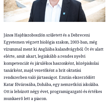
János Hajdúszoboszlón született és a Debreceni
Egyetemen végzett biológia szakon, 2003-ban, még
vízummal ment ki Angliába kalandvágyból. Öt év alatt
elérte, amit akart, leginkább a rendes nyelvi
kompetenciát és járulékos haszonként, középiskolai
tanárként, majd vezetőként a brit oktatási
rendszerben való jártasságot. Ezután elszerződött
Katar fővárosába, Dohába, egy nemzetközi iskolába.
Ott is lehúzott négy évet, programigazgató és értékes
munkaerő lett a piacon.