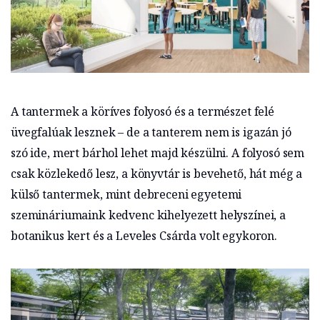
A tantermek a köríves folyosó és a természet felé
üvegfalúak lesznek – de a tanterem nem is igazán jó
szó ide, mert bárhol lehet majd készülni. A folyosó sem
csak közlekedő lesz, a könyvtár is bevehető, hát még a
külső tantermek, mint debreceni egyetemi
szemináriumaink kedvenc kihelyezett helyszínei, a
botanikus kert és a Leveles Csárda volt egykoron.