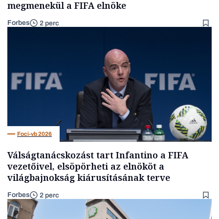
megmenekül a FIFA elnöke
Forbes
2 perc
Foci-vb 2026
Válságtanácskozást tart Infantino a FIFA
vezetőivel, elsöpörheti az elnököt a
világbajnokság kiárusításának terve
Forbes
2 perc