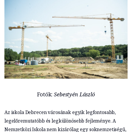
Fotók:
Sebestyén László
Az iskola Debrecen városának egyik legfontosabb,
legelőremutatóbb és legkülönösebb fejleménye. A
Nemzetközi Iskola nem kizárólag egy soknemzetiségű,