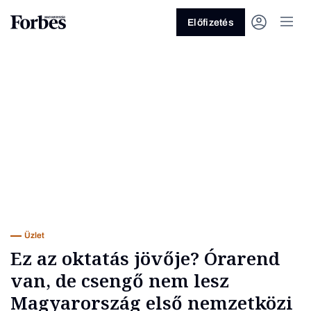
Előfizetés
Vagy fedezze fel a következő
témákat
Üzlet
Pénz
Zöld
Legyél jobb!
Üzlet
Ez az oktatás jövője? Órarend
van, de csengő nem lesz
Magyarország első nemzetközi