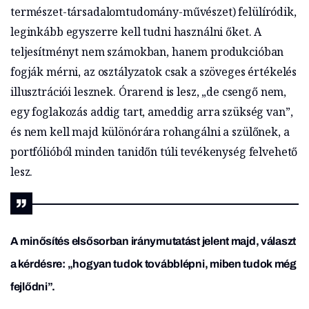
természet-társadalomtudomány-művészet) felülíródik,
leginkább egyszerre kell tudni használni őket. A
teljesítményt nem számokban, hanem produkcióban
fogják mérni, az osztályzatok csak a szöveges értékelés
illusztrációi lesznek. Órarend is lesz, „de csengő nem,
egy foglakozás addig tart, ameddig arra szükség van”,
és nem kell majd különórára rohangálni a szülőnek, a
portfólióból minden tanidőn túli tevékenység felvehető
lesz.
A minősítés elsősorban iránymutatást jelent majd, választ
a kérdésre: „hogyan tudok továbblépni, miben tudok még
fejlődni”.