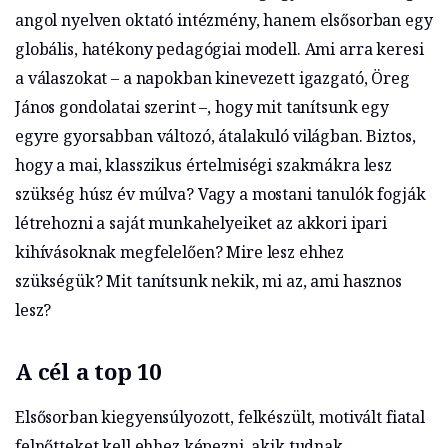
angol nyelven oktató intézmény, hanem elsősorban egy
globális, hatékony pedagógiai modell. Ami arra keresi
a válaszokat – a napokban kinevezett igazgató, Öreg
János gondolatai szerint –, hogy mit tanítsunk egy
egyre gyorsabban változó, átalakuló világban. Biztos,
hogy a mai, klasszikus értelmiségi szakmákra lesz
szükség húsz év múlva? Vagy a mostani tanulók fogják
létrehozni a saját munkahelyeiket az akkori ipari
kihívásoknak megfelelően? Mire lesz ehhez
szükségük? Mit tanítsunk nekik, mi az, ami hasznos
lesz?
A cél a top 10
Elsősorban kiegyensúlyozott, felkészült, motivált fiatal
felnőtteket kell ehhez képezni, akik tudnak