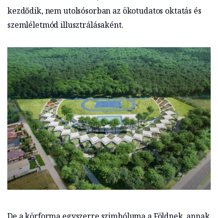
kezdődik, nem utolsósorban az ökotudatos oktatás és
szemléletmód illusztrálásaként.
De a körforma egyszerre szimbóluma a Földnek, annak