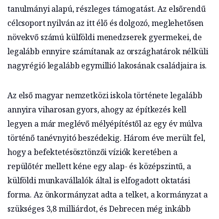
tanulmányi alapú, részleges támogatást. Az elsőrendű
célcsoport nyilván az itt élő és dolgozó, meglehetősen
növekvő számú külföldi menedzserek gyermekei, de
legalább ennyire számítanak az országhatárok nélküli
nagyrégió legalább egymillió lakosának családjaira is.
Az első magyar nemzetközi iskola története legalább
annyira viharosan gyors, ahogy az építkezés kell
legyen a már meglévő mélyépítéstől az egy év múlva
történő tanévnyitó beszédekig. Három éve merült fel,
hogy a befektetésösztönzői víziók keretében a
repülőtér mellett kéne egy alap- és középszintű, a
külföldi munkavállalók által is elfogadott oktatási
forma. Az önkormányzat adta a telket, a kormányzat a
szükséges 3,8 milliárdot, és Debrecen még inkább