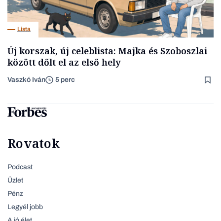
Lista
Új korszak, új celeblista: Majka és Szoboszlai
között dőlt el az első hely
Vaszkó Iván
5 perc
Rovatok
Podcast
Üzlet
Pénz
Legyél jobb
A jó élet