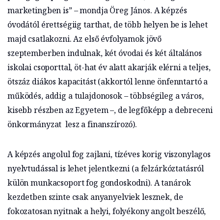
marketingben is” – mondja Öreg János. A képzés
óvodától érettségiig tarthat, de több helyen be is lehet
majd csatlakozni. Az első évfolyamok jövő
szeptemberben indulnak, két óvodai és két általános
iskolai csoporttal, öt-hat év alatt akarják elérni a teljes,
ötszáz diákos kapacitást (akkortól lenne önfenntartó a
működés, addig a tulajdonosok – többségileg a város,
kisebb részben az Egyetem –, de legfőképp a debreceni
önkormányzat lesz a finanszírozó).
A képzés angolul fog zajlani, tízéves korig viszonylagos
nyelvtudással is lehet jelentkezni (a felzárkóztatásról
külön munkacsoport fog gondoskodni). A tanárok
kezdetben szinte csak anyanyelviek lesznek, de
fokozatosan nyitnak a helyi, folyékony angolt beszélő,