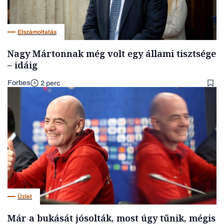
Elszámoltatás
Nagy Mártonnak még volt egy állami tisztsége
– idáig
Forbes
2 perc
Üzlet
Már a bukását jósolták, most úgy tűnik, mégis