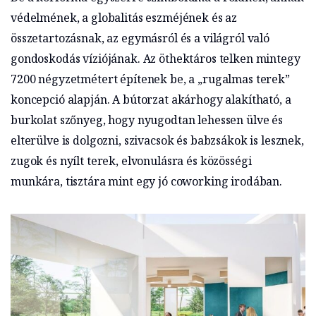
védelmének, a globalitás eszméjének és az
összetartozásnak, az egymásról és a világról való
gondoskodás víziójának. Az öthektáros telken mintegy
7200 négyzetmétert építenek be, a „rugalmas terek”
koncepció alapján. A bútorzat akárhogy alakítható, a
burkolat szőnyeg, hogy nyugodtan lehessen ülve és
elterülve is dolgozni, szivacsok és babzsákok is lesznek,
zugok és nyílt terek, elvonulásra és közösségi
munkára, tisztára mint egy jó coworking irodában.