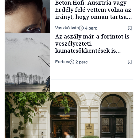
Beton.Hofi: Ausztria vagy
Erdély felé vettem volna az
irányt, hogy onnan tartsam
lélegeztetőgépen a magyar
Vaszkó Iván
4 perc
zenét
Content Lab HUB
Az aszály már a forintot is
veszélyezteti,
kamatcsökkentések is
elmaradhatnak
Forbes
2 perc
Forbes-sztori
Forint