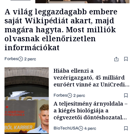
A világ leggazdagabb embere
saját Wikipédiát akart, majd
magára hagyta. Most milliók
olvasnak ellenőrizetlen
információkat
Forbes
2 perc
Hiába ellenzi a
vezérigazgató, 45 milliárd
euróért vinné az UniCredit
az egyik legnagyobb német
Forbes
2 perc
bankot
A teljesítmény árnyoldala –
a kiégés biológiája a
cégvezetői döntéshozatal
mögött
BioTechUSA
4 perc
Bank