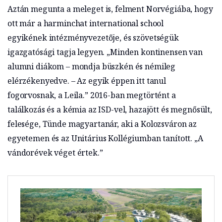
Aztán megunta a meleget is, felment Norvégiába, hogy
ott már a harminchat international school
egyikének intézményvezetője, és szövetségük
igazgatósági tagja legyen. „Minden kontinensen van
alumni diákom – mondja büszkén és némileg
elérzékenyedve. – Az egyik éppen itt tanul
fogorvosnak, a Leila.” 2016-ban megtörtént a
találkozás és a kémia az ISD-vel, hazajött és megnősült,
felesége, Tünde magyartanár, aki a Kolozsváron az
egyetemen és az Unitárius Kollégiumban tanított. „A
vándorévek véget értek.”