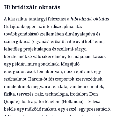
Hibridizált oktatás
hibridizált oktatás
A klasszikus tantárgyi felosztást a
(tulajdonképpen az interdiszciplinaritás
továbbgondolása) szellemében élményalapúvá és
szinergikussá (egymást erősítő hatásúvá) kell tenni,
lehetőleg projektalapon és szellemi-tárgyi
késztermékké váló sikerélmény formájában. Lássuk
egy példán, mire gondolnak. Megújuló
energiaforrások témakör van, nosza építsünk egy
szélmalmot. Három-öt fős csoportok szerveződnek,
mindenkinek megvan a feladata, van benne matek,
fizika, tervezés, rajz, technológia, irodalom (Don
Quijote), földrajz, történelem (Hollandia) – és lesz
belőle egy működő makett, egy esszé, egy prezentáció.