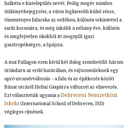
hallotta e kistelepülés nevét. Pedig megér minden
útikönyvbejegyzést, a város legkiesebb külső része,
tüneményes falucska az erdőben, különös tekintettel a
sarki kocsmára, és még inkább a néhány éve, különös
és megfejtetlen okokból itt megnyílt igazi
gasztropékségre, a Spájzra.
A mai Pallagon ezen kívül két dolog szembeötlő: három
óriásdaru az erdő határában, és vájtszeműeknek egy
apró utcanévváltozás – a falu és az építkezés között
Bánat utcáról Heltai Gáspárra változott az elnevezés.
Debreceni Nemzetközi
Ezt választották ugyanis a
Iskola
(International School of Debrecen, ISD)
végleges címének.