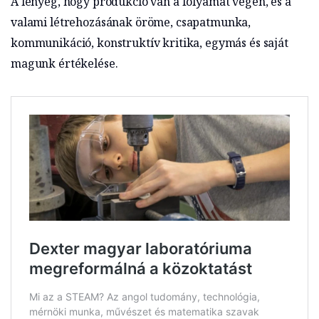
A lényeg, hogy produkció van a folyamat végén, és a
valami létrehozásának öröme, csapatmunka,
kommunikáció, konstruktív kritika, egymás és saját
magunk értékelése.