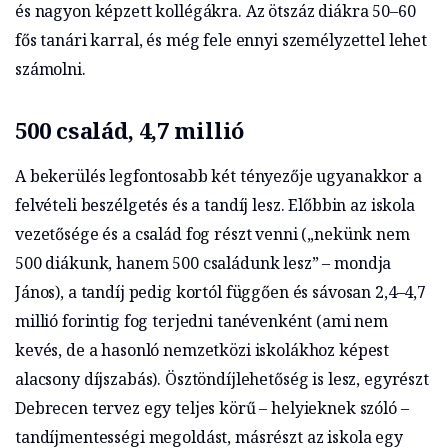
és nagyon képzett kollégákra. Az ötszáz diákra 50–60
fős tanári karral, és még fele ennyi személyzettel lehet
számolni.
500 család, 4,7 millió
A bekerülés legfontosabb két tényezője ugyanakkor a
felvételi beszélgetés és a tandíj lesz. Előbbin az iskola
vezetősége és a család fog részt venni („nekünk nem
500 diákunk, hanem 500 családunk lesz” – mondja
János), a tandíj pedig kortól függően és sávosan 2,4–4,7
millió forintig fog terjedni tanévenként (ami nem
kevés, de a hasonló nemzetközi iskolákhoz képest
alacsony díjszabás). Ösztöndíjlehetőség is lesz, egyrészt
Debrecen tervez egy teljes körű – helyieknek szóló –
tandíjmentességi megoldást, másrészt az iskola egy