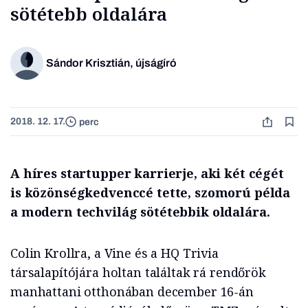
sötétebb oldalára
Sándor Krisztián, újságíró
2018. 12. 17.
perc
A híres startupper karrierje, aki két cégét
is közönségkedvenccé tette, szomorú példa
a modern techvilág sötétebbik oldalára.
Colin Krollra, a Vine és a HQ Trivia
társalapítójára holtan találtak rá rendőrök
manhattani otthonában december 16-án