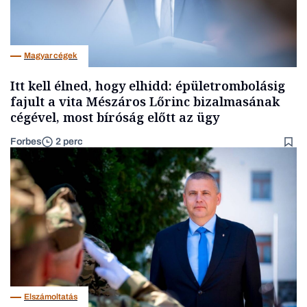
Magyar cégek
Itt kell élned, hogy elhidd: épületrombolásig
fajult a vita Mészáros Lőrinc bizalmasának
cégével, most bíróság előtt az ügy
Forbes
2 perc
Elszámoltatás