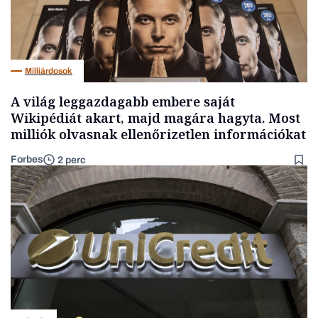
Milliárdosok
A világ leggazdagabb embere saját
Wikipédiát akart, majd magára hagyta. Most
milliók olvasnak ellenőrizetlen információkat
Forbes
2 perc