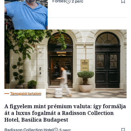
Forbes
2 perc
Forbes-sztori
Társadalom
Támogatói tartalom
A figyelem mint prémium valuta: így formálja
át a luxus fogalmát a Radisson Collection
Hotel, Basilica Budapest
Radisson Collection Hotel
5 perc