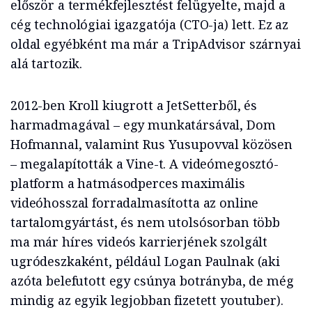
először a termékfejlesztést felügyelte, majd a
cég technológiai igazgatója (CTO-ja) lett. Ez az
oldal egyébként ma már a TripAdvisor szárnyai
alá tartozik.
2012-ben Kroll kiugrott a JetSetterből, és
harmadmagával – egy munkatársával, Dom
Hofmannal, valamint Rus Yusupovval közösen
– megalapították a Vine-t. A videómegosztó-
platform a hatmásodperces maximális
videóhosszal forradalmasította az online
tartalomgyártást, és nem utolsósorban több
ma már híres videós karrierjének szolgált
ugródeszkaként, például Logan Paulnak (aki
azóta belefutott egy csúnya botrányba, de még
mindig az egyik legjobban fizetett youtuber).