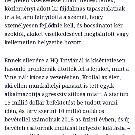
helytelen viselkedése miatt menesztették,
közleményt adott ki: fájdalmas tapasztalatnak
írta le, ami felnyitotta a szemét, hogy
személyesen fejlődnie kell, és bocsánatot kér
azoktól, akiket viselkedésével megbántott vagy
kellemetlen helyzetbe hozott.
Ennek ellenére a HQ Triviánál is kísértetiesen
hasonló problémák ütötték fel a fejüket, mint a
Vine-nál: káosz a vezetésben, Krollal az élen,
aki ellen munkahelyi panaszt is tett egyik
alkalmazottja agresszív stílusa miatt. A startup
15 millió dollár befektetést be tudott vonni
idén, és terv szerint 10 millió dolláros
bevétellel számolnak 2018-as üzleti évben, és új
bevételi csatornák indítását helyezte kilátásba –