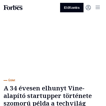
Előfizetés
Vagy fedezze fel a következő
témákat
Üzlet
Pénz
Zöld
Legyél jobb!
Üzlet
A 34 évesen elhunyt Vine-
alapító startupper története
szomorú példa a techvilág