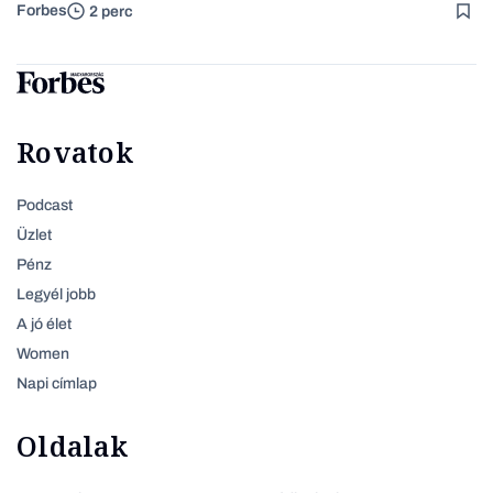
Forbes
2 perc
Rovatok
Podcast
Üzlet
Pénz
Legyél jobb
A jó élet
Women
Napi címlap
Oldalak