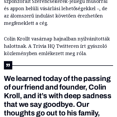
szponzorált Szerencsekerék-jellegű műsorral
és appon belüli vásárlási lehetőségekkel –, de
az álomszerű indulást követően érezhetően
megfeneklett a cég.
Colin Krollt vasárnap hajnalban nyilvánították
halottnak. A Trivia HQ Twitteren írt gyászoló
közleményben emlékezett meg róla.
We learned today of the passing
of our friend and founder, Colin
Kroll, and it’s with deep sadness
that we say goodbye. Our
thoughts go out to his family,