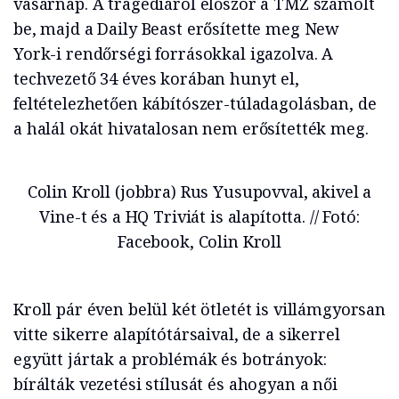
vasárnap. A tragédiáról először a TMZ számolt
be, majd a Daily Beast erősítette meg New
York-i rendőrségi forrásokkal igazolva. A
techvezető 34 éves korában hunyt el,
feltételezhetően kábítószer-túladagolásban, de
a halál okát hivatalosan nem erősítették meg.
Colin Kroll (jobbra) Rus Yusupovval, akivel a
Vine-t és a HQ Triviát is alapította. // Fotó:
Facebook, Colin Kroll
Kroll pár éven belül két ötletét is villámgyorsan
vitte sikerre alapítótársaival, de a sikerrel
együtt jártak a problémák és botrányok:
bírálták vezetési stílusát és ahogyan a női