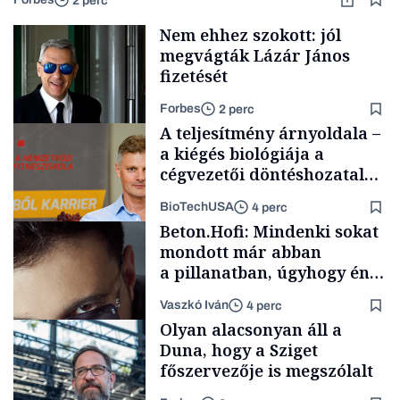
2 perc
Nem ehhez szokott: jól
megvágták Lázár János
fizetését
Forbes
2 perc
A teljesítmény árnyoldala –
a kiégés biológiája a
cégvezetői döntéshozatal
mögött
BioTechUSA
4 perc
Politika
Beton.Hofi: Mindenki sokat
mondott már abban
a pillanatban, úgyhogy én
a legsarkosabb
Vaszkó Iván
4 perc
gondolataimat akartam
Content Lab HUB
Olyan alacsonyan áll a
kimondani
Duna, hogy a Sziget
főszervezője is megszólalt