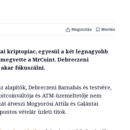
Megosztás
Mentés
ai kriptopiac, egyesül a két legnagyobb
h megvette a MrCoint. Debreczeni
 akar fókuszálni.
z alapítók, Debreczeni Barnabás és testvére,
bitcoinváltója és ATM-üzemeltetője nem
át átveszi Mogyorósi Attila és Galántai
ontos vételár üzleti titok.