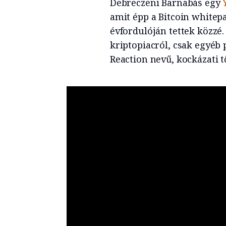
Debreczeni Barnabás egy
amit épp a Bitcoin white
évfordulóján tettek közzé
kriptopiacról, csak egyéb
Reaction nevű, kockázati t