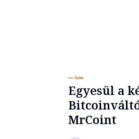
Üzlet
Egyesül a k
Bitcoinvált
MrCoint