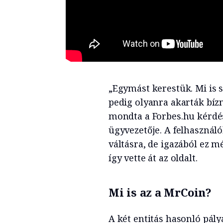
„Egymást kerestük. Mi is s
pedig olyanra akarták bízn
mondta a Forbes.hu kérdés
ügyvezetője. A felhasznál
váltásra, de igazából ez m
így vette át az oldalt.
Mi is az a MrCoin?
A két entitás hasonló pál