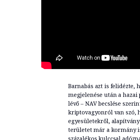
Barnabás azt is felidézte,
megjelenése után a hazai 
lévő – NAV becslése szerint
kriptovagyonról van szó, 
egyesületekről, alapítvány
területet már a kormány i
százalékos kulccsal adózn