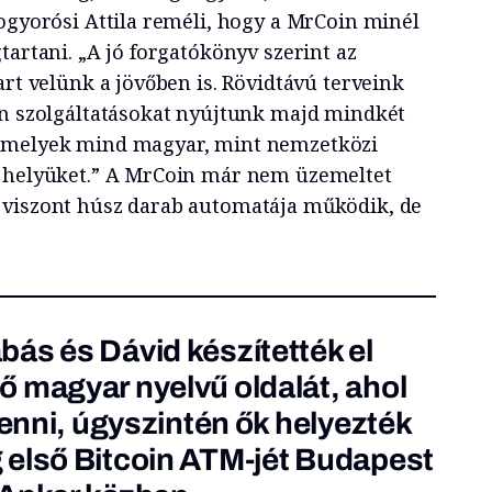
Mogyorósi Attila reméli, hogy a MrCoin minél
tartani. „A jó forgatókönyv szerint az
art velünk a jövőben is. Rövidtávú terveink
an szolgáltatásokat nyújtunk majd mindkét
amelyek mind magyar, mint nemzetközi
a helyüket.” A MrCoin már nem üzemeltet
 viszont húsz darab automatája működik, de
ás és Dávid készítették el
 magyar nyelvű oldalát, ahol
venni, úgyszintén ők helyezték
 első Bitcoin ATM-jét Budapest