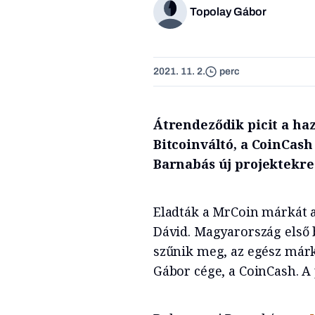
Topolay Gábor
2021. 11. 2.
perc
Átrendeződik picit a haz
Bitcoinváltó, a CoinCas
Barnabás új projektekre
Eladták a MrCoin márkát a
Dávid. Magyarország első 
szűnik meg, az egész márk
Gábor cége, a CoinCash. A p