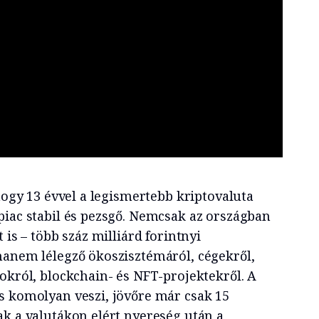
 hogy 13 évvel a legismertebb kriptovaluta
piac stabil és pezsgő. Nemcsak az országban
 is – több száz milliárd forintnyi
hanem lélegző ökoszisztémáról, cégekről,
okról, blockchain- és NFT-projektekről. A
s komolyan veszi, jövőre már csak 15
ak a valutákon elért nyereség után a