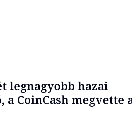
ét legnagyobb hazai
ó, a CoinCash megvette 