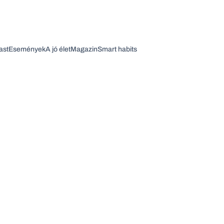
ast
Események
A jó élet
Magazin
Smart habits
Vagy fedezze fel a következő témákat
Üzlet
Pénz
Zöld
Legyél jobb!