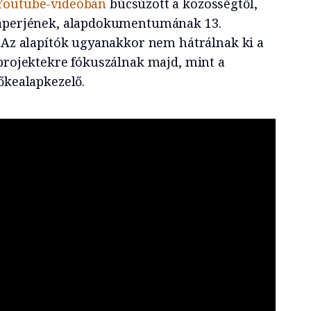
Youtube-videóban
búcsúzott a közösségtől,
paperjének, alapdokumentumának 13.
. Az alapítók ugyanakkor nem hátrálnak ki a
 projektekre fókuszálnak majd, mint a
őkealapkezelő.