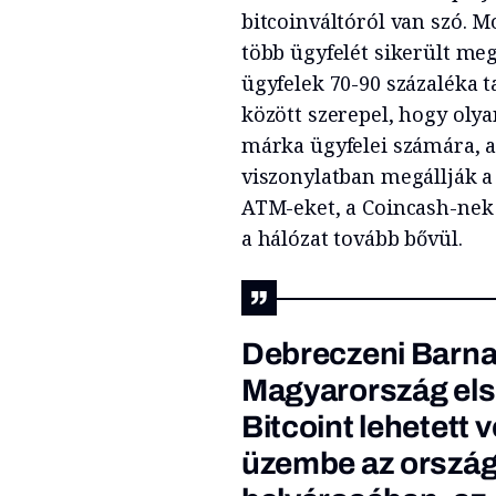
bitcoinváltóról van szó. 
több ügyfelét sikerült meg
ügyfelek 70-90 százaléka t
között szerepel, hogy oly
márka ügyfelei számára, 
viszonylatban megállják 
ATM-eket, a Coincash-nek
a hálózat tovább bővül.
Debreczeni Barnab
Magyarország első
Bitcoint lehetett 
üzembe az ország