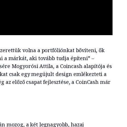
zerettük volna a portfóliónkat bővíteni, ők
i a márkát, aki tovább tudja építeni” –
ére Mogyorósi Attila, a Coincash alapítója és
ókat csak egy megújult design emlékezteti a
ég az előző csapat fejlesztése, a CoinCash már
yán mozog, a két legnagyobb, hazai