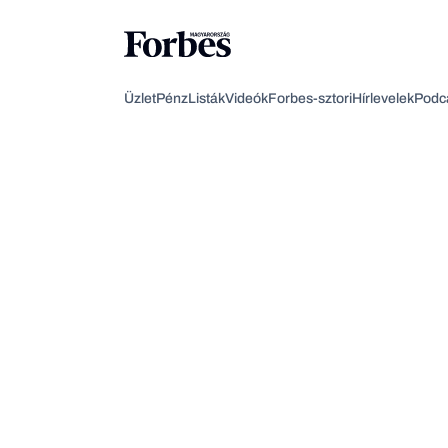
Üzlet
Pénz
Listák
Videók
Forbes-sztori
Hírlevelek
Podc