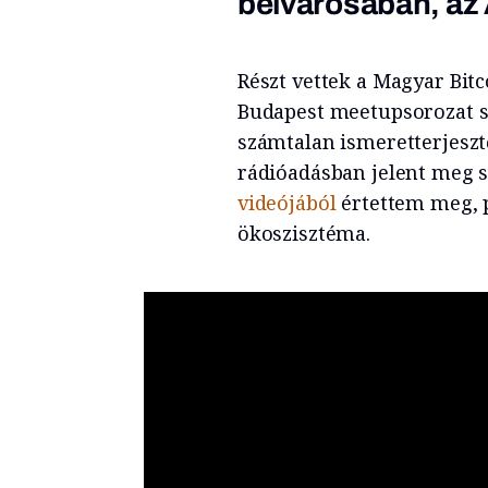
belvárosában, az
Részt vettek a Magyar Bit
Budapest meetupsorozat s
számtalan ismeretterjesztő
rádióadásban jelent meg sz
videójából
értettem meg, 
ökoszisztéma.