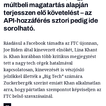
múltbeli magatartás alapján
terjesszen elő követelést
– az
API-hozzáférés sztori pedig ide
sorolható.
Ráadásul a Facebook támadta az FTC újonnan,
Joe Biden által kinevezett elnökét, Lina Khant
is. Khan korábban több kritikus megjegyzést
tett a nagy tech cégek hatalmával
kapcsolatosan, kinevezését is vészjósló
jelzőkkel illették a „Big Tech” számára.
Zuckerbergék szerint emiatt Khan alkalmatlan
arra, hogy pártatlan szempontot képviseljen az
FTC belső szavazásainál.