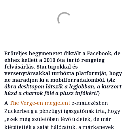
Erőteljes hegymenetet diktált a Facebook, de
ehhez kellett a 2010 óta tartó rengeteg
felvásárlás. Startupokkal és
versenytársakkal turbózta platformját, hogy
ne maradjon ki a mobilforradalomból. (
Az
ábra desktopon látszik a legjobban, a kurzort
húzd a chartok fölé a plusz infókért!
)
A
The Verge-en megjelent
e-mailezésben
Zuckerberg a pénzügyi igazgatónak írta, hogy
„ezek még születőben lévő üzletek, de már
kiépítették a saját hálózatuk, a márkanevek