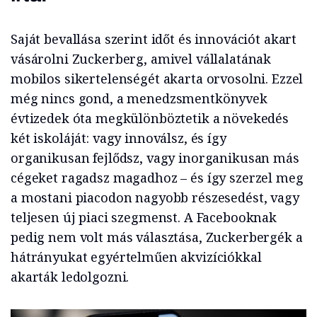
Saját bevallása szerint időt és innovációt akart
vásárolni Zuckerberg, amivel vállalatának
mobilos sikertelenségét akarta orvosolni. Ezzel
még nincs gond, a menedzsmentkönyvek
évtizedek óta megkülönböztetik a növekedés
két iskoláját: vagy innoválsz, és így
organikusan fejlődsz, vagy inorganikusan más
cégeket ragadsz magadhoz – és így szerzel meg
a mostani piacodon nagyobb részesedést, vagy
teljesen új piaci szegmenst. A Facebooknak
pedig nem volt más választása, Zuckerbergék a
hátrányukat egyértelműen akvizíciókkal
akarták ledolgozni.