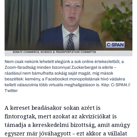
Nem csak nekünk lehetett elegünk a sok online értekezletből, a
Zoom-fáradtság minden bizonnyal Zuckerberget is elérte –
ráadásul nem bámulhatta sokáig saját magát, míg mások
beszéltek: kemény, a Facebookot monopolistának hívó vádakra
kellett válaszolnia több virtuális meghallgatáson is. Kép: C-SPAN //
Twitter
A kereset beadásakor sokan azért is
fintorogtak, mert azokat az akvizíciókat is
támadja a kereskedelmi bizottság, amit amúgy
egyszer már jóváhagyott – ezt akkor a vállalat