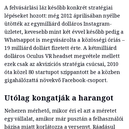
A felvásárlási láz később konkrét stratégiai
lépéseket hozott: még 2012 áprilisában nyélbe
ütötték az egymilliárd dolláros Instagram-
üzletet, kevesebb mint két évvel később pedig a
Whatsappot is megvásárolta a közösségi óriás –
19 milliárd dollárt fizetett érte. A kétmilliárd
dolláros Oculus VR headset megvétele mellett
ezek csak az akvizíciós stratégia csúcsai, 2010
óta közel 80 startupot szippantott be a közben
gigahálózattá növekvő Facebook-csoport.
Utólag kongatják a harangot
Nehezen mérhető, mikor éri el azt a méretet
egy vállalat, amikor már pusztán a felhasználói
bázisa miatt korlátozza a versenyt. Ráadásul