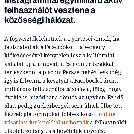
Instagrammal egymilliárd aktív
felhasználót vesztene a
közösségi hálózat.
A fogyasztók lehetnek a nyertesei annak, ha
feldarabolják a Facebookot – a verseny
kiéleződésével kénytelen lesz a kaliforniai
vállalat újra innoválni, és nem erőszakkal
terjeszkedni a piacon. Persze nehéz lesz még
így is felvenni a kesztyűt a Facebook három
milliárdos felhasználói bázisával, főleg, hogy
évekig is húzódhat a döntés az ügyben. Ez idő
alatt pedig Zuckerbergék sem ülnek ölbe tett
kézzel: platformjukat többek között
online
vásárlási funkciókkal turbóznák
a felhasználói
elkötelezettség és a bevételek növelése