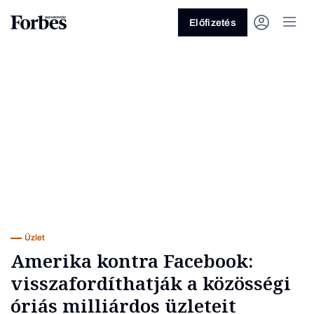
Előfizetés
Vagy fedezze fel a következő
témákat
Üzlet
Pénz
Zöld
Legyél jobb!
Üzlet
Amerika kontra Facebook:
visszafordíthatják a közösségi
óriás milliárdos üzleteit