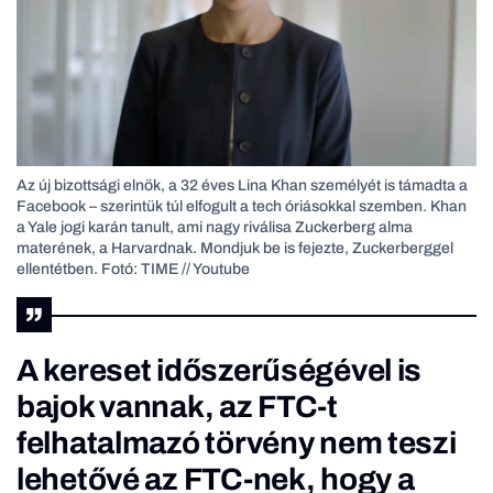
Az új bizottsági elnök, a 32 éves Lina Khan személyét is támadta a
Facebook – szerintük túl elfogult a tech óriásokkal szemben. Khan
a Yale jogi karán tanult, ami nagy riválisa Zuckerberg alma
materének, a Harvardnak. Mondjuk be is fejezte, Zuckerberggel
ellentétben. Fotó: TIME // Youtube
A kereset időszerűségével is
bajok vannak, az FTC-t
felhatalmazó törvény nem teszi
lehetővé az FTC-nek, hogy a