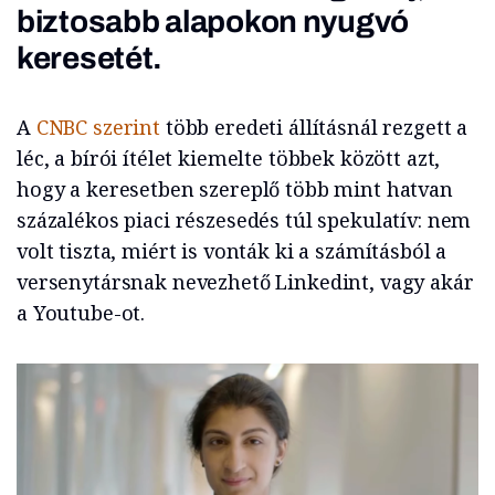
biztosabb alapokon nyugvó
keresetét.
A
CNBC szerint
több eredeti állításnál rezgett a
léc, a bírói ítélet kiemelte többek között azt,
hogy a keresetben szereplő több mint hatvan
százalékos piaci részesedés túl spekulatív: nem
volt tiszta, miért is vonták ki a számításból a
versenytársnak nevezhető Linkedint, vagy akár
a Youtube-ot.