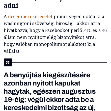
adni
A
decemberi keresetet
június végén dobta ki a
washingtoni szövetségi bíróság – akkor arra
hivatkozva, hogy a Facebookot perlő FTC és a 46
állam nem nyújtott elég bizonyítékot arra,
hogy valóban monopóliumot alakított ki a
vállalat.
A benyújtás kiegészítésére
azonban nyitott kapukat
hagytak, egészen augusztus
19-éig: végül ekkor adta be a
kereskedelmi bizottság az új,