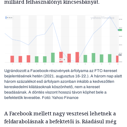
milliárd felhasználónyi kincsesbányát.
Ugrándozott a Facebook-részvények árfolyama az FTC-kereset
bejelentésének hetén (2021. augusztus 16-22.). A három nap alatt
három százalékot eső árfolyam azonban inkább a kedvezőtlen
kereskedelmi kilátásoknak köszönhető, nem a kereset
beadásának. A döntés viszont hosszú távon köphet bele a
befektetők levesébe. Fotó: Yahoo Finance
A Facebook mellett nagy vesztesei lehetnek a
feldarabolásnak a befektetői is. Ráadásul még