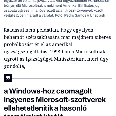
Egyszer én voltam a jövő…
Az akkor legyőzhetetlen PC-birodalom
trónján ülő Microsoftnak is nekiment Amerika. Bill Gates jogi
csapata ügyesen manőverezett az antitröszt-törvények között,
végül egyben maradt a vállalat. Fotó: Pedro Santos // Unsplash
Ráadásul nem példátlan, hogy egy ilyen
behemót szétszakítására már majdnem sikeres
próbálkozást ér el az amerikai
igazságszolgáltatás: 1998-ban a Microsoftnak
ugrott az Igazságügyi Minisztérium, mert úgy
gondolta,
a Windows-hoz csomagolt
ingyenes Microsoft-szoftverek
ellehetetlenítik a hasonló