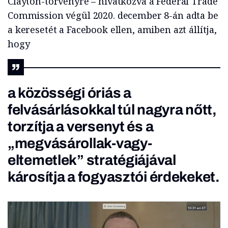
Clayton-törvényre – hivatkozva a Federal Trade
Commission végül 2020. december 8-án adta be
a keresetét a Facebook ellen, amiben azt állítja,
hogy
a közösségi óriás a
felvásárlásokkal túl nagyra nőtt,
torzítja a versenyt és a
„megvásárollak-vagy-
eltemetlek” stratégiájával
károsítja a fogyasztói érdekeket.