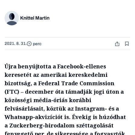
Knittel Martin
2021. 8. 31.
perc
Újra benyújtotta a Facebook-ellenes
keresetét az amerikai kereskedelmi
bizottság, a Federal Trade Commission
(FTC) – december óta támadják jogi úton a
közösségi média-óriás korábbi
felvásárlásait, köztük az Instagram- és a
Whatsapp-akvizíciót is. Évekig is húzódhat
a Zuckerberg-birodalom széttagolását
fenyegető per, de sikeressége a fogyasztók