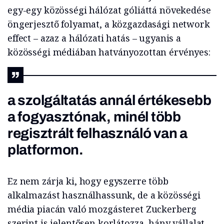
egy-egy közösségi hálózat góliáttá növekedése
öngerjesztő folyamat, a közgazdasági network
effect – azaz a hálózati hatás – ugyanis a
közösségi médiában hatványozottan érvényes:
a szolgáltatás annál értékesebb
a fogyasztónak, minél több
regisztrált felhasználó van a
platformon.
Ez nem zárja ki, hogy egyszerre több
alkalmazást használhassunk, de a közösségi
média piacán való mozgásteret Zuckerberg
szerint is jelentősen korlátozza, hány vállalat