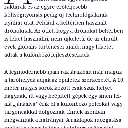
raktárak és az egyre erőteljesebb
költségnyomás pedig új technológiáknak
nyithat utat. Például a beltérben használt
drónoknak. Az ötlet, hogy a drónokat beltérben
is lehet használni, nem újkeletű, de az elmúlt
évek globális történései újabb, nagy löketet
adtak a különböző fejlesztéseknek.
A legmodernebb ipari raktárakban már maguk
a táróhelyek adják az épületek szerkezetét. A 10
méter magas sorok között csak szűk helyet
hagynak, itt vagy beépített gépek egy sínen fel-
alá „járkálva” érik el a különböző polcokat vagy
targoncákkal dolgoznak. Ennek azonban
megvannak a hátrányai. A raklapok mozgatása
mellett az éves leltárak hatalmas erőforrást