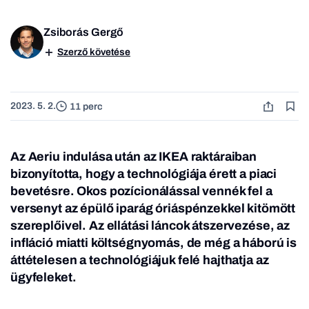
Zsiborás Gergő
Szerző követése
2023. 5. 2.
11 perc
Az Aeriu indulása után az IKEA raktáraiban
bizonyította, hogy a technológiája érett a piaci
bevetésre. Okos pozícionálással vennék fel a
versenyt az épülő iparág óriáspénzekkel kitömött
szereplőivel. Az ellátási láncok átszervezése, az
infláció miatti költségnyomás, de még a háború is
áttételesen a technológiájuk felé hajthatja az
ügyfeleket.