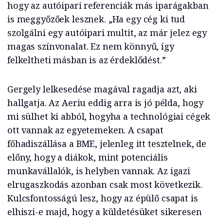
hogy az autóipari referenciák más iparágakban
is meggyőzőek lesznek. „Ha egy cég ki tud
szolgálni egy autóipari multit, az már jelez egy
magas színvonalat. Ez nem könnyű, így
felkeltheti másban is az érdeklődést.”
Gergely lelkesedése magával ragadja azt, aki
hallgatja. Az Aeriu eddig arra is jó példa, hogy
mi sülhet ki abból, hogyha a technológiai cégek
ott vannak az egyetemeken. A csapat
főhadiszállása a BME, jelenleg itt tesztelnek, de
előny, hogy a diákok, mint potenciális
munkavállalók, is helyben vannak. Az igazi
elrugaszkodás azonban csak most következik.
Kulcsfontosságú lesz, hogy az épülő csapat is
elhiszi-e majd, hogy a küldetésüket sikeresen