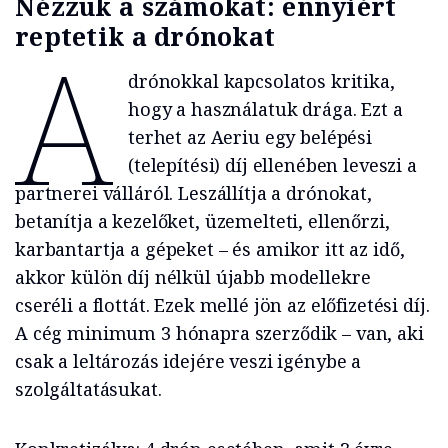
Nézzük a számokat: ennyiért
reptetik a drónokat
A
drónokkal kapcsolatos kritika,
hogy a használatuk drága. Ezt a
terhet az Aeriu egy belépési
(telepítési) díj ellenében leveszi a
partnerei válláról. Leszállítja a drónokat,
betanítja a kezelőket, üzemelteti, ellenőrzi,
karbantartja a gépeket – és amikor itt az idő,
akkor külön díj nélkül újabb modellekre
cseréli a flottát. Ezek mellé jön az előfizetési díj.
A cég minimum 3 hónapra szerződik – van, aki
csak a leltározás idejére veszi igénybe a
szolgáltatásukat.