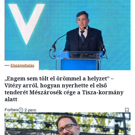
Elszámoltatás
„Engem sem tölt el örömmel a helyzet” –
Vitézy arról, hogyan nyerhette el első
tenderét Mészárosék cége a Tisza-kormány
alatt
Forbes
2 perc