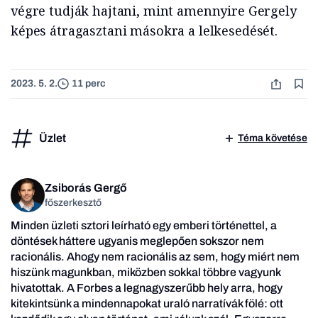
végre tudják hajtani, mint amennyire Gergely
képes átragasztani másokra a lelkesedését.
2023. 5. 2.
11 perc
Üzlet
Téma követése
Zsiborás Gergő
főszerkesztő
Minden üzleti sztori leírható egy emberi történettel, a
döntések háttere ugyanis meglepően sokszor nem
racionális. Ahogy nem racionális az sem, hogy miért nem
hiszünk magunkban, miközben sokkal többre vagyunk
hivatottak. A Forbes a legnagyszerűbb hely arra, hogy
kitekintsünk a mindennapokat uraló narratívák fölé: ott