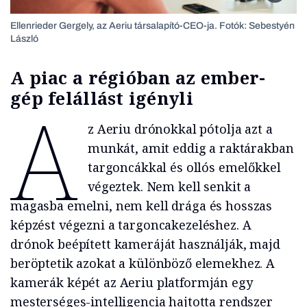
Ellenrieder Gergely, az Aeriu társalapító-CEO-ja. Fotók: Sebestyén
László
A piac a régióban az ember-
gép felállást igényli
A
z Aeriu drónokkal pótolja azt a
munkát, amit eddig a raktárakban
targoncákkal és ollós emelőkkel
végeztek. Nem kell senkit a
magasba emelni, nem kell drága és hosszas
képzést végezni a targoncakezeléshez. A
drónok beépített kameráját használják, majd
beröptetik azokat a különböző elemekhez. A
kamerák képét az Aeriu platformján egy
mesterséges-intelligencia hajtotta rendszer