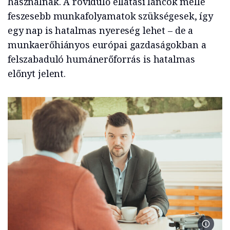
használnak. A rövidülő ellátási láncok mellé
feszesebb munkafolyamatok szükségesek, így
egy nap is hatalmas nyereség lehet – de a
munkaerőhiányos európai gazdaságokban a
felszabaduló humánerőforrás is hatalmas
előnyt jelent.
Ellenre