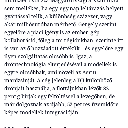
munkaerő vonzza Magyarországra, számukra
sem mellékes, ha egy-egy nap leltárazás helyett
gyártással telik, a különbség százezer, vagy
akár millióeuróban mérhető. Gergely szerint
egyelőre a piaci igény is az ember-gép
kollaboráció, főleg a mi régiónkban, szerinte itt
is van az ő hozzáadott értékük – és egyelőre egy
ilyen szolgáltatás olcsóbb is. Igaz, a
dróntechnológia elterjedésével a modellek is
egyre olcsóbbak, ami növeli az Aeriu
mardzsinját. A cég jelenleg a DJI különböző
drónjait használja, a flottájukban lévők 32
percig bírják egy feltöltéssel a levegőben, de
már dolgoznak az újabb, 52 perces üzemidőre
képes modellek integrációján.