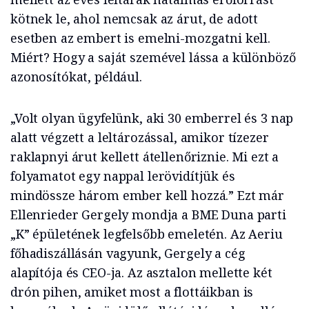
kötnek le, ahol nemcsak az árut, de adott
esetben az embert is emelni-mozgatni kell.
Miért? Hogy a saját szemével lássa a különböző
azonosítókat, például.
„Volt olyan ügyfelünk, aki 30 emberrel és 3 nap
alatt végzett a leltározással, amikor tízezer
raklapnyi árut kellett átellenőriznie. Mi ezt a
folyamatot egy nappal lerövidítjük és
mindössze három ember kell hozzá.” Ezt már
Ellenrieder Gergely mondja a BME Duna parti
„K” épületének legfelsőbb emeletén. Az Aeriu
főhadiszállásán vagyunk, Gergely a cég
alapítója és CEO-ja. Az asztalon mellette két
drón pihen, amiket most a flottáikban is