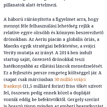
pillanatok alatt értelmezi.
A háború ráirányította a figyelmet arra, hogy
mennyi féle felhasználási lehetőség rejlik a
relatíve egyre olcsóbb és könnyen beszerezhető
drónokban. Az Aeriu piacán a globális óriás, a
Maerks egyik stratégiai befektetése, a svájci
Verity mutatja az irányt. A 2014-ben indult
startup saját, önvezető drónokkal teszi
hatékonyabbá az ellátási láncok menedzselését.
Ez a fejlesztés persze rengeteg költséggel jár. A
csapat csak márciusban
30 millió svájci
franknyi
(11,5 milliárd forint) friss tőkét szívott
fel, összesen pedig ennek közel a dupláját
vonták eddig be befektetőktől. Gergely szerint
is hosszú távon minden az emberi beavatkozást