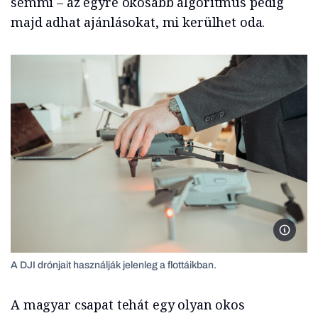
semmi – az egyre okosabb algoritmus pedig
majd adhat ajánlásokat, mi kerülhet oda.
Aeriu, 
A DJI drónjait használják jelenleg a flottáikban.
A magyar csapat tehát egy olyan okos