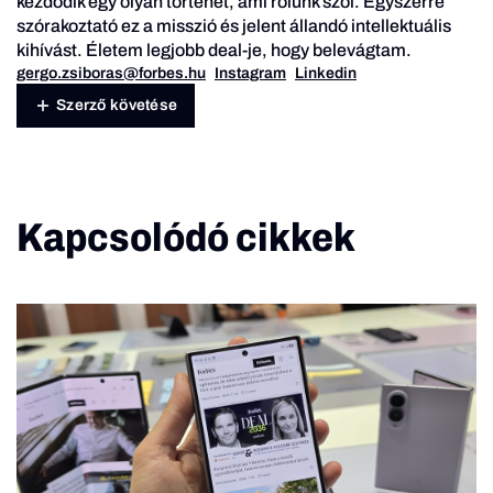
kezdődik egy olyan történet, ami rólunk szól. Egyszerre
szórakoztató ez a misszió és jelent állandó intellektuális
kihívást. Életem legjobb deal-je, hogy belevágtam.
gergo.zsiboras@forbes.hu
Instagram
Linkedin
Szerző követése
Kapcsolódó cikkek