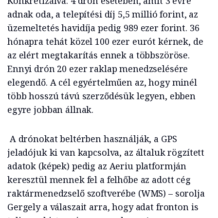
Konkretizálva: 4 drón esetében, amit 3 évre
adnak oda, a telepítési díj 5,5 millió forint, az
üzemeltetés havidíja pedig 989 ezer forint. 36
hónapra tehát közel 100 ezer eurót kérnek, de
az elért megtakarítás ennek a többszöröse.
Ennyi drón 20 ezer raklap menedzselésére
elegendő. A cél egyértelműen az, hogy minél
több hosszú távú szerződésük legyen, ebben
egyre jobban állnak.
A drónokat beltérben használják, a GPS
jeladójuk ki van kapcsolva, az általuk rögzített
adatok (képek) pedig az Aeriu platformján
keresztül mennek fel a felhőbe az adott cég
raktármenedzselő szoftverébe (WMS) – sorolja
Gergely a válaszait arra, hogy adat fronton is