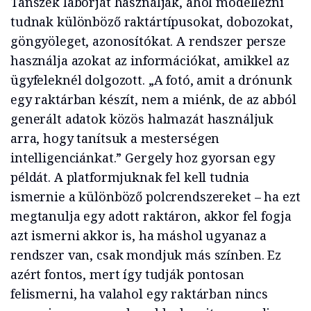
Tanszék laborját használják, ahol modellezni
tudnak különböző raktártípusokat, dobozokat,
göngyöleget, azonosítókat. A rendszer persze
használja azokat az információkat, amikkel az
ügyfeleknél dolgozott. „A fotó, amit a drónunk
egy raktárban készít, nem a miénk, de az abból
generált adatok közös halmazát használjuk
arra, hogy tanítsuk a mesterségen
intelligenciánkat.” Gergely hoz gyorsan egy
példát. A platformjuknak fel kell tudnia
ismernie a különböző polcrendszereket – ha ezt
megtanulja egy adott raktáron, akkor fel fogja
azt ismerni akkor is, ha máshol ugyanaz a
rendszer van, csak mondjuk más színben. Ez
azért fontos, mert így tudják pontosan
felismerni, ha valahol egy raktárban nincs