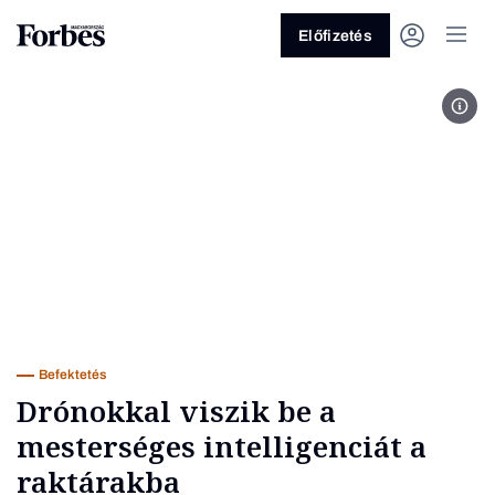
Előfizetés
Elle
Vagy fedezze fel a következő
témákat
Üzlet
Pénz
Zöld
Legyél jobb!
Befektetés
Drónokkal viszik be a
mesterséges intelligenciát a
raktárakba