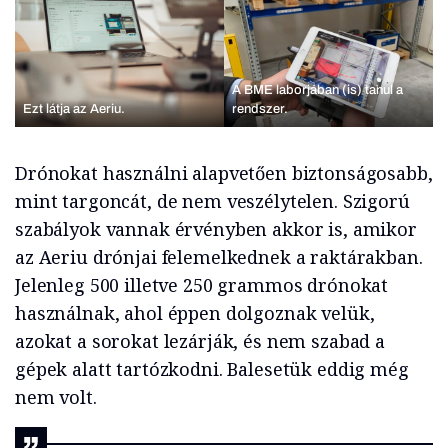
A BME laborjában (is) tanul a
Ezt látja az Aeriu.
rendszer.
Drónokat használni alapvetően biztonságosabb,
mint targoncát, de nem veszélytelen. Szigorú
szabályok vannak érvényben akkor is, amikor
az Aeriu drónjai felemelkednek a raktárakban.
Jelenleg 500 illetve 250 grammos drónokat
használnak, ahol éppen dolgoznak velük,
azokat a sorokat lezárják, és nem szabad a
gépek alatt tartózkodni. Balesetük eddig még
nem volt.