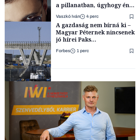
a pillanatban, úgyhogy én
a legsarkosabb
Vaszkó Iván
4 perc
gondolataimat akartam
TÁMOGATÓI
A gazdaság nem bírná ki –
TARTALOM
kimondani
Magyar Péternek nincsenek
jó hírei Paks
újraindításáról
Forbes
1 perc
Forbes-sztori
Energia