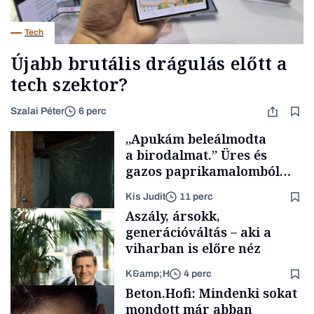
Tech
Újabb brutális drágulás előtt a
tech szektor?
Szalai Péter
6 perc
„Apukám beleálmodta
a birodalmat.” Üres és
gazos paprikamalomból
lett az igazi családi
Kis Judit
11 perc
fűszersztori
Aszály, ársokk,
generációváltás – aki a
viharban is előre néz
K&amp;H
4 perc
Családi
Beton.Hofi: Mindenki sokat
vállalkozások
mondott már abban