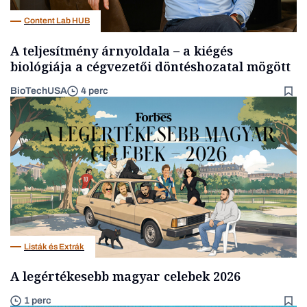
Content Lab HUB
A teljesítmény árnyoldala – a kiégés
biológiája a cégvezetői döntéshozatal mögött
BioTechUSA
4 perc
Listák és Extrák
A legértékesebb magyar celebek 2026
1 perc