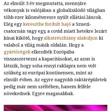
Az elmúlt 3 év megmutatta, mennyire
vékonyak is valójában a globalizálódó világban
több ezer kilométeresre nyúlt ellátási láncok.
Elég egy
keresztbe fordult hajó
a Szuezi-
csatornán vagy egy, a covid miatt hetekre lezárt
kínai kikötő, hogy
alkatrészhiány alakuljon
ki
valahol a világ másik oldalán. Hogy a
gyártócégek
elkezdték Európába
visszaszervezni a kapacitásokat, az azon is
látszik, hogy soha ennyi raklapra nem volt
szükség az európai kontinensen, mint az
elmúlt évben. Az egyre nagyobb raktárépületek
pedig már nem széltében, hanem felfele
növekednek. Egyre magasabbak.