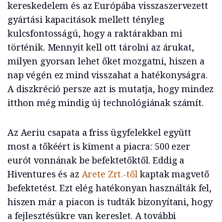
kereskedelem és az Európába visszaszervezett
gyártási kapacitások mellett tényleg
kulcsfontosságú, hogy a raktárakban mi
történik. Mennyit kell ott tárolni az árukat,
milyen gyorsan lehet őket mozgatni, hiszen a
nap végén ez mind visszahat a hatékonyságra.
A diszkréció persze azt is mutatja, hogy mindez
itthon még mindig új technológiának számít.
Az Aeriu csapata a friss ügyfelekkel együtt
most a tőkéért is kiment a piacra: 500 ezer
eurót vonnának be befektetőktől. Eddig a
Hiventures és az
Arete Zrt.-től
kaptak magvető
befektetést. Ezt elég hatékonyan használták fel,
hiszen már a piacon is tudták bizonyítani, hogy
a fejlesztésükre van kereslet. A további