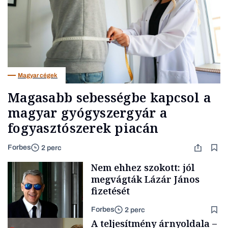
Magyar cégek
Magasabb sebességbe kapcsol a
magyar gyógyszergyár a
fogyasztószerek piacán
Forbes
2 perc
Nem ehhez szokott: jól
megvágták Lázár János
fizetését
Forbes
2 perc
A teljesítmény árnyoldala –