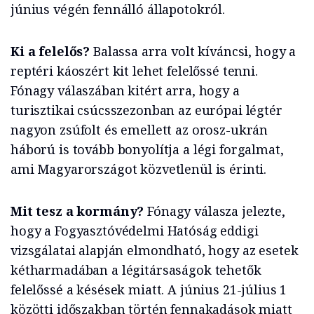
június végén fennálló állapotokról.
Ki a felelős?
Balassa arra volt kíváncsi, hogy a
reptéri káoszért kit lehet felelőssé tenni.
Fónagy válaszában kitért arra, hogy a
turisztikai csúcsszezonban az európai légtér
nagyon zsúfolt és emellett az orosz-ukrán
háború is tovább bonyolítja a légi forgalmat,
ami Magyarországot közvetlenül is érinti.
Mit tesz a kormány?
Fónagy válasza jelezte,
hogy a Fogyasztóvédelmi Hatóság eddigi
vizsgálatai alapján elmondható, hogy az esetek
kétharmadában a légitársaságok tehetők
felelőssé a késések miatt. A június 21-július 1
közötti időszakban történ fennakadások miatt