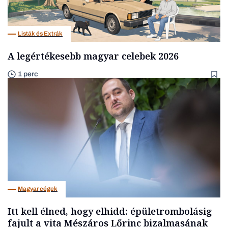
Listák és Extrák
A legértékesebb magyar celebek 2026
1 perc
Magyar cégek
Itt kell élned, hogy elhidd: épületrombolásig
fajult a vita Mészáros Lőrinc bizalmasának