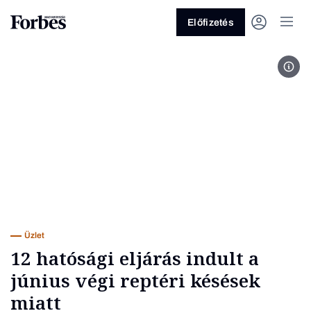
Előfizetés
Ritk
Vagy fedezze fel a következő
témákat
Üzlet
Pénz
Zöld
Legyél jobb!
Üzlet
12 hatósági eljárás indult a
június végi reptéri késések
miatt