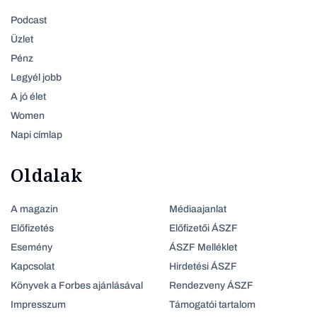
Podcast
Üzlet
Pénz
Legyél jobb
A jó élet
Women
Napi címlap
Oldalak
A magazin
Médiaajanlat
Előfizetés
Előfizetői ÁSZF
Esemény
ÁSZF Melléklet
Kapcsolat
Hirdetési ÁSZF
Könyvek a Forbes ajánlásával
Rendezveny ÁSZF
Impresszum
Támogatói tartalom