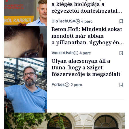
a kiégés biológiája a
cégvezetői döntéshozatal
mögött
BioTechUSA
4 perc
Politika
Beton.Hofi: Mindenki sokat
mondott már abban
a pillanatban, úgyhogy én
a legsarkosabb
Vaszkó Iván
4 perc
gondolataimat akartam
Content Lab HUB
Olyan alacsonyan áll a
kimondani
Duna, hogy a Sziget
főszervezője is megszólalt
Forbes
2 perc
Forbes-sztori
Társadalom