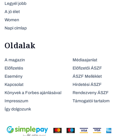
Legyél jobb
A jó élet
Women
Napi címlap
Oldalak
A magazin
Médiaajanlat
Előfizetés
Előfizetői ÁSZF
Esemény
ÁSZF Melléklet
Kapcsolat
Hirdetési ÁSZF
Könyvek a Forbes ajánlásával
Rendezveny ÁSZF
Impresszum
Támogatói tartalom
Így dolgozunk