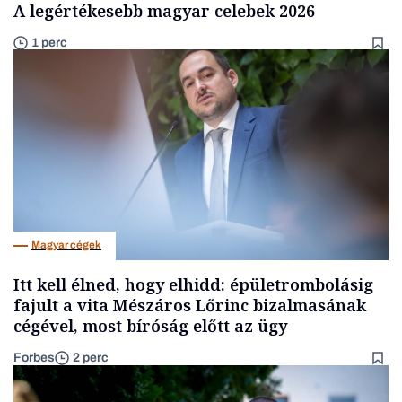
A legértékesebb magyar celebek 2026
1 perc
Magyar cégek
Itt kell élned, hogy elhidd: épületrombolásig
fajult a vita Mészáros Lőrinc bizalmasának
cégével, most bíróság előtt az ügy
Forbes
2 perc