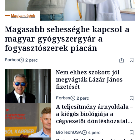
Magyar cégek
Magasabb sebességbe kapcsol a
magyar gyógyszergyár a
fogyasztószerek piacán
Forbes
2 perc
Nem ehhez szokott: jól
megvágták Lázár János
fizetését
Forbes
2 perc
A teljesítmény árnyoldala –
a kiégés biológiája a
cégvezetői döntéshozatal
mögött
BioTechUSA
4 perc
Politika