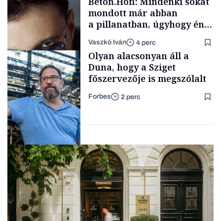
Beton.Hofi: Mindenki sokat
mondott már abban
a pillanatban, úgyhogy én
a legsarkosabb
Vaszkó Iván
4 perc
gondolataimat akartam
Content Lab HUB
Olyan alacsonyan áll a
kimondani
Duna, hogy a Sziget
főszervezője is megszólalt
Forbes
2 perc
Forbes-sztori
Társadalom