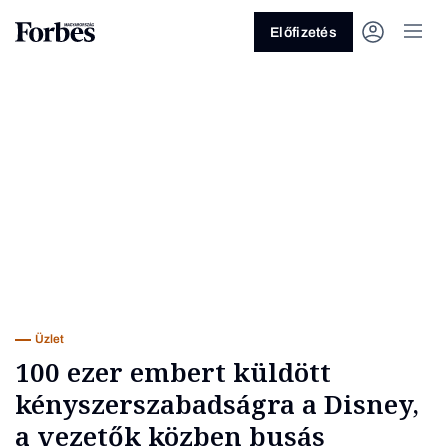
Előfizetés
Vagy fedezze fel a következő
témákat
Üzlet
Pénz
Zöld
Legyél jobb!
Üzlet
100 ezer embert küldött
kényszerszabadságra a Disney,
a vezetők közben busás