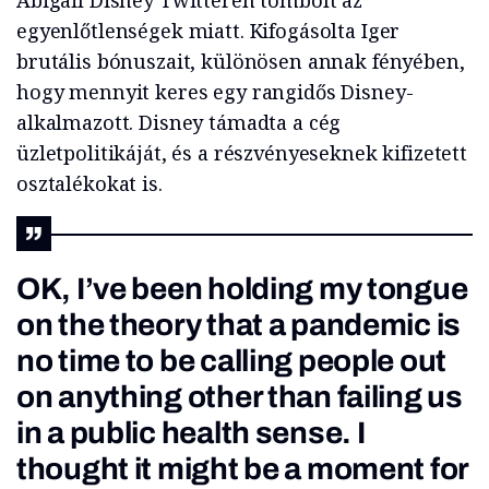
Abigail Disney Twitteren tombolt az
egyenlőtlenségek miatt. Kifogásolta Iger
brutális bónuszait, különösen annak fényében,
hogy mennyit keres egy rangidős Disney-
alkalmazott. Disney támadta a cég
üzletpolitikáját, és a részvényeseknek kifizetett
osztalékokat is.
OK, I’ve been holding my tongue
on the theory that a pandemic is
no time to be calling people out
on anything other than failing us
in a public health sense. I
thought it might be a moment for