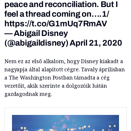
peace and reconciliation. But I
feel a thread coming on….1/
https://t.co/G1mUq7RmAV
— Abigail Disney
(@abigaildisney)
April 21, 2020
Nem ez az első alkalom, hogy Disney kiakadt a
nagyapja által alapított cégre. Tavaly áprilisban
a The Washington Postban támadta a cég
vezetőit, akik szerinte a dolgozóik hátán
gazdagodnak meg.