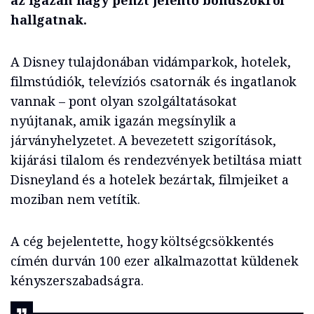
az igazán nagy pénzt jelentő bónuszokról
hallgatnak.
A Disney tulajdonában vidámparkok, hotelek,
filmstúdiók, televíziós csatornák és ingatlanok
vannak – pont olyan szolgáltatásokat
nyújtanak, amik igazán megsínylik a
járványhelyzetet. A bevezetett szigorítások,
kijárási tilalom és rendezvények betiltása miatt
Disneyland és a hotelek bezártak, filmjeiket a
moziban nem vetítik.
A cég bejelentette, hogy költségcsökkentés
címén durván 100 ezer alkalmazottat küldenek
kényszerszabadságra.