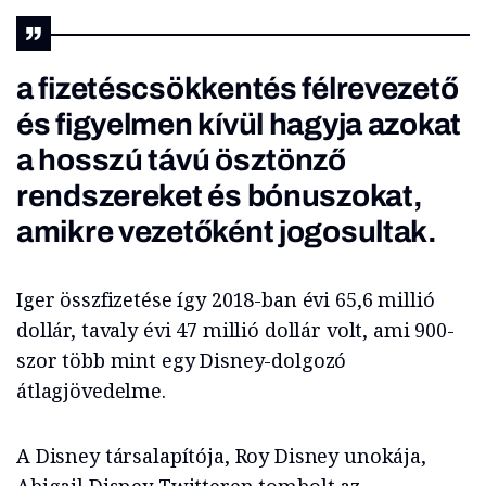
a fizetéscsökkentés félrevezető
és figyelmen kívül hagyja azokat
a hosszú távú ösztönző
rendszereket és bónuszokat,
amikre vezetőként jogosultak.
Iger összfizetése így 2018-ban évi 65,6 millió
dollár, tavaly évi 47 millió dollár volt, ami 900-
szor több mint egy Disney-dolgozó
átlagjövedelme.
A Disney társalapítója, Roy Disney unokája,