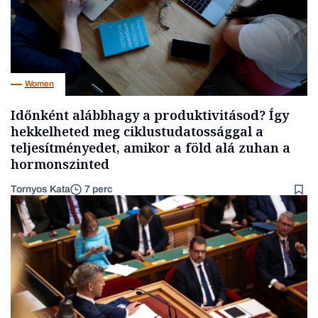
Women
Időnként alábbhagy a produktivitásod? Így
hekkelheted meg ciklustudatossággal a
teljesítményedet, amikor a föld alá zuhan a
hormonszinted
Tornyos Kata
7 perc