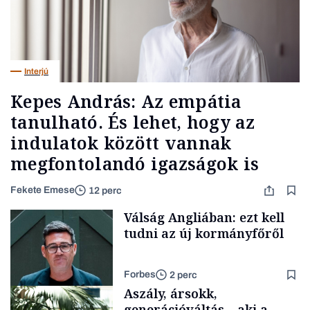
Interjú
Kepes András: Az empátia
tanulható. És lehet, hogy az
indulatok között vannak
megfontolandó igazságok is
Fekete Emese
12 perc
Válság Angliában: ezt kell
tudni az új kormányfőről
Forbes
2 perc
Aszály, ársokk,
generációváltás – aki a