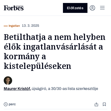
Előfizetés
13. 3. 2025
Ingatlan
Betilthatja a nem helyben
élők ingatlanvásárlását a
kormány a
kistelepüléseken
Vagy fedezze fel a következő
témákat
Üzlet
Pénz
Zöld
Legyél jobb!
Maurer Kristóf
,
újságíró, a 30/30-as lista szerkesztője
Budapes
perc