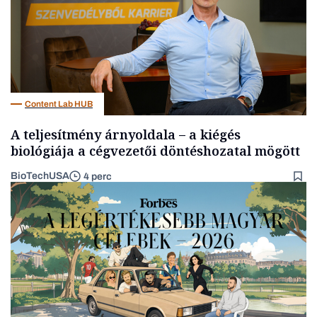
Content Lab HUB
A teljesítmény árnyoldala – a kiégés
biológiája a cégvezetői döntéshozatal mögött
BioTechUSA
4 perc