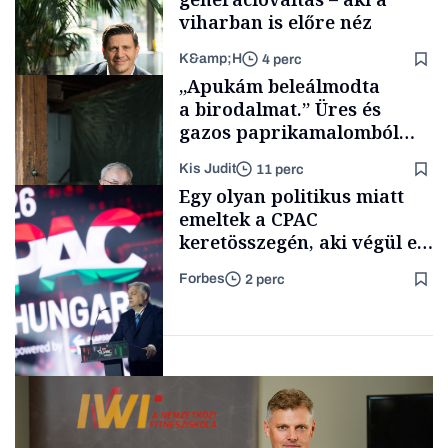
viharban is előre néz
K&amp;H
4 perc
Politika
„Apukám beleálmodta
a birodalmat.” Üres és
gazos paprikamalomból
lett az igazi családi
Kis Judit
11 perc
fűszersztori
TÁMOGATÓI
Egy olyan politikus miatt
TARTALOM
emeltek a CPAC
keretösszegén, aki végül el
sem jött a Fidesz egyik
Forbes
2 perc
kedvenc rendezvényére
Családi
vállalkozások
Politika