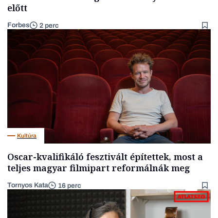
előtt
Forbes
2 perc
Kultúra
Oscar-kvalifikáló fesztivált építettek, most a
teljes magyar filmipart reformálnák meg
Tornyos Kata
16 perc