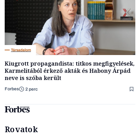
Társadalom
Kiugrott propagandista: titkos megfigyelések,
Karmelitából érkező akták és Habony Árpád
neve is szóba került
Forbes
2 perc
Rovatok