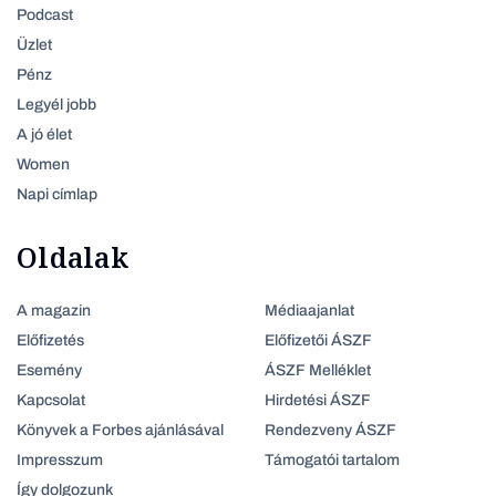
Podcast
Üzlet
Pénz
Legyél jobb
A jó élet
Women
Napi címlap
Oldalak
A magazin
Médiaajanlat
Előfizetés
Előfizetői ÁSZF
Esemény
ÁSZF Melléklet
Kapcsolat
Hirdetési ÁSZF
Könyvek a Forbes ajánlásával
Rendezveny ÁSZF
Impresszum
Támogatói tartalom
Így dolgozunk