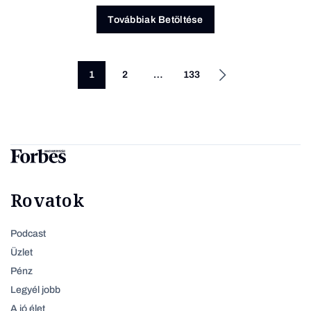
Továbbiak Betöltése
1
2
…
133
Rovatok
Podcast
Üzlet
Pénz
Legyél jobb
A jó élet