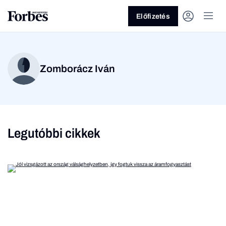
Előfizetés
Zomborácz Iván
Legutóbbi cikkek
Vagy fedezze fel a
Üzlet
Pénz