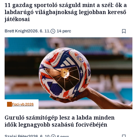
11 gazdag sportoló száguld mint a szél: ők a
labdarúgó világbajnokság legjobban kereső
játékosai
Brett Knight
2026. 6. 11.
14 perc
Foci-vb 2026
Guruló számítógép lesz a labda minden
idők legnagyobb szabású focivébéjén
Szalai Péter
2026. 6. 10.
6 perc