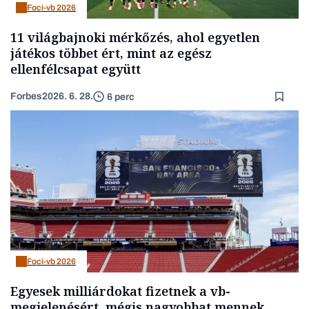
Foci-vb 2026
11 világbajnoki mérkőzés, ahol egyetlen
játékos többet ért, mint az egész
ellenfélcsapat együtt
Forbes
2026. 6. 28.
6 perc
Foci-vb 2026
Egyesek milliárdokat fizetnek a vb-
megjelenésért, mégis nagyobbat mennek