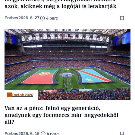
azok, akiknek még a logóját is letakarják
Forbes
2026. 6. 27.
4 perc
Foci-vb 2026
Van az a pénz: felnő egy generáció,
amelynek egy focimeccs már negyedekből
áll?
Forbes
2026. 6. 19.
4 perc