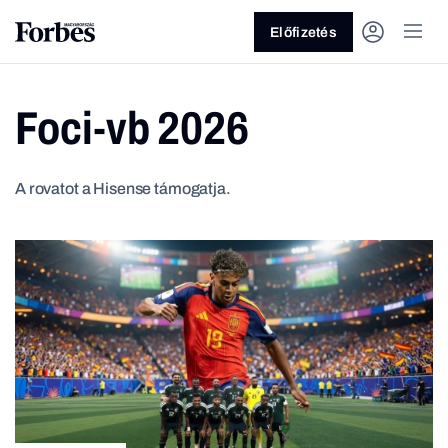
Előfizetés
Foci-vb 2026
A rovatot a Hisense támogatja.
Vagy fedezze fel a következő
témákat
Üzlet
Pénz
Zöld
Legyél jobb!