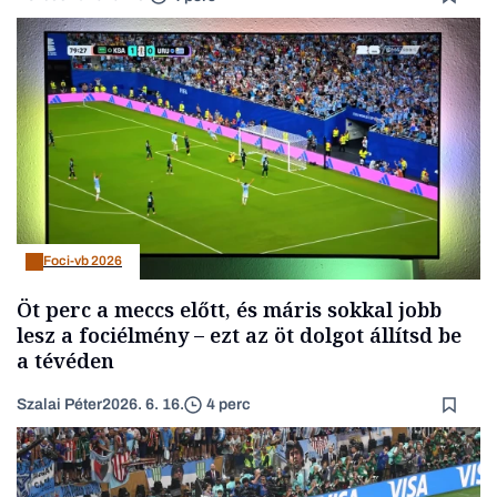
Foci-vb 2026
Öt perc a meccs előtt, és máris sokkal jobb
lesz a fociélmény – ezt az öt dolgot állítsd be
a tévéden
Szalai Péter
2026. 6. 16.
4 perc