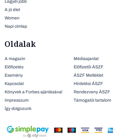
Legyél jobb
A jó élet
Women
Napi címlap
Oldalak
A magazin
Médiaajanlat
Előfizetés
Előfizetői ÁSZF
Esemény
ÁSZF Melléklet
Kapcsolat
Hirdetési ÁSZF
Könyvek a Forbes ajánlásával
Rendezveny ÁSZF
Impresszum
Támogatói tartalom
Így dolgozunk