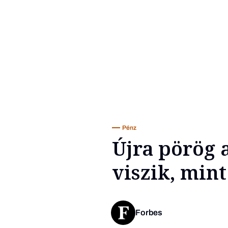
Pénz
Újra pörög 
viszik, mint
Forbes