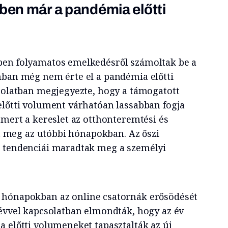
-ben már a pandémia előtti
ben folyamatos emelkedésről számoltak be a
nban még nem érte el a pandémia előtti
csolatban megjegyezte, hogy a támogatott
előtti volument várhatóan lassabban fogja
 mert a kereslet az otthonteremtési és
őtt meg az utóbbi hónapokban. Az őszi
k tendenciái maradtak meg a személyi
t hónapokban
az online csatornák erősödését
 évvel kapcsolatban elmondták, hogy az év
a előtti volumeneket tapasztalták az új