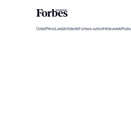
Üzlet
Pénz
Listák
Videók
Forbes-sztori
Hírlevelek
Podc