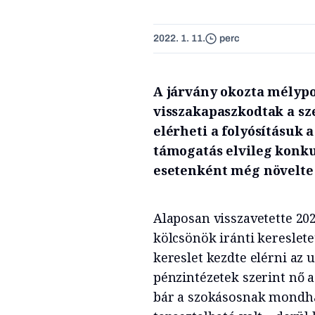
2022. 1. 11.
perc
A járvány okozta mélyp
visszakapaszkodtak a sz
elérheti a folyósításuk a
támogatás elvileg konku
esetenként még növelte i
Alaposan visszavetette 20
kölcsönök iránti keresletet
kereslet kezdte elérni az u
pénzintézetek szerint nő a
bár a szokásosnak mondhat