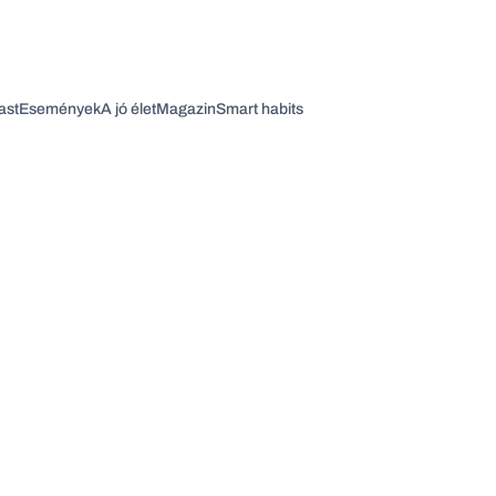
ast
Események
A jó élet
Magazin
Smart habits
Vagy fedezze fel a következő témákat
Üzlet
Pénz
Zöld
Legyél jobb!