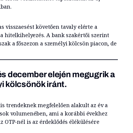
okban.
s visszaesést követően tavaly elérte a
 hitelkihelyezés. A bank szakértői szerint
zak a főszezon a személyi kölcsön piacon, de
s december elején megugrik a
yi kölcsönök iránt.
is trendeknek megfelelően alakult az év a
tások volumenében, ami a korábbi évekhez
z OTP-nél is az érdeklődés élékülésére