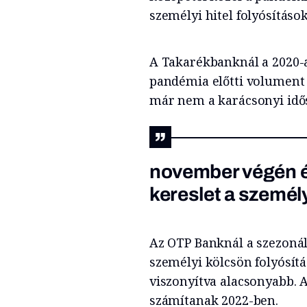
személyi hitel folyósítás
A Takarékbanknál a 2020-a
pandémia előtti volument a
már nem a karácsonyi idős
november végén é
kereslet a személ
Az OTP Banknál a szezonál
személyi kölcsön folyósí
viszonyítva alacsonyabb. A
számítanak 2022-ben.