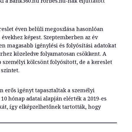
 ki a Bank360.hu Forbes.hu-nak eljuttatott
ereslet éven belüli megoszlása hasonlóan
t évekhez képest. Szeptemberben az év
n magasabb igénylési és folyósítási adatokat
erhez közeledve folyamatosan csökkent. A
 személyi kölcsönt folyósított, de a kereslet
szintet.
 erős igényt tapasztaltak a személyi
ő 10 hónap adatai alapján elérték a 2019-es
kát, így elképzelhetőnek tartották, hogy