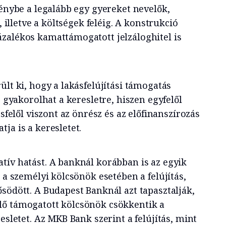
génybe a legalább egy gyereket nevelők,
, illetve a költségek feléig. A konstrukció
zalékos kamattámogatott jelzáloghitel is
ült ki, hogy a lakásfelújítási támogatás
s gyakorolhat a keresletre, hiszen egyfelől
ásfelől viszont az önrész és az előfinanszírozás
ja is a keresletet.
tív hatást. A banknál korábban is az egyik
t a személyi kölcsönök esetében a felújítás,
ősödött. A Budapest Banknál
azt tapasztalják,
lő támogatott kölcsönök csökkentik a
esletet. Az MKB Bank szerint a felújítás, mint