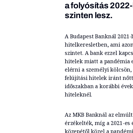
a folyósítás 2022
szinten lesz.
A Budapest Banknál 2021-
hitelkeresletben, ami azo
szintet. A bank ezzel kap
hitelek miatt a pandémia 
elérni a személyi kölcsön,
felújítási hitelek iránt n
időszakban a korábbi éve
hiteleknél.
Az MKB Banknál
az elmúl
érzékelték, míg a 2021-es
közepétől közel a pandémi