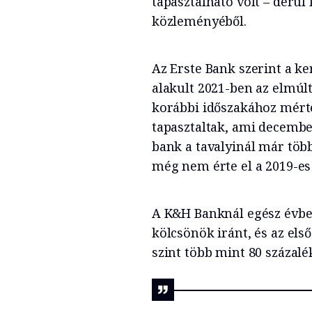
tapasztalható volt – derül
közleményéből.
Az Erste Bank szerint a k
alakult 2021-ben az elmúl
korábbi időszakához mérte
tapasztaltak, ami decemb
bank a tavalyinál már több
még nem érte el a 2019-es 
A K&H Banknál egész évben
kölcsönök iránt, és az els
szint több mint 80 százalé