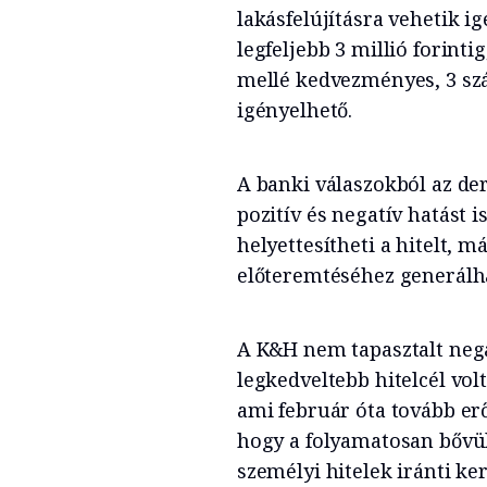
lakásfelújításra vehetik i
legfeljebb 3 millió forintig
mellé kedvezményes, 3 szá
igényelhető.
A banki válaszokból az der
pozitív és negatív hatást i
helyettesítheti a hitelt, m
előteremtéséhez generálhat
A K&H nem tapasztalt nega
legkedveltebb hitelcél vol
ami február óta tovább er
hogy a folyamatosan bővü
személyi hitelek iránti ker