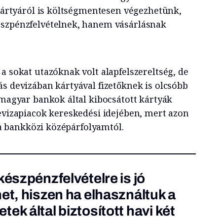
lkártyáról is költségmentesen végezhetünk,
észpénzfelvételnek, hanem vásárlásnak
a sokat utazóknak volt alapfelszereltség, de
ás devizában kártyával fizetőknek is olcsóbb
 magyar bankok által kibocsátott kártyák
devizapiacok kereskedési idejében, mert azon
t a bankközi középárfolyamtól.
készpénzfelvételre is jó
et, hiszen ha elhasználtuk a
ek által biztosított havi két