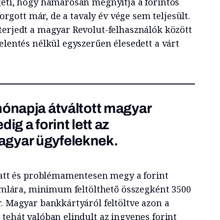
geti, hogy hamarosan megnyitja a forintos
 forgott már, de a tavaly év vége sem teljesült.
terjedt a magyar Revolut-felhasználók között
elentés nélkül egyszerűen élesedett a várt
hónapja átváltott magyar
ig a forint lett az
gyar ügyfeleknek.
alatt és problémamentesen megy a forint
zámlára, minimum feltölthető összegként 3500
. Magyar bankkártyáról feltöltve azon a
tehát valóban elindult az ingyenes forint