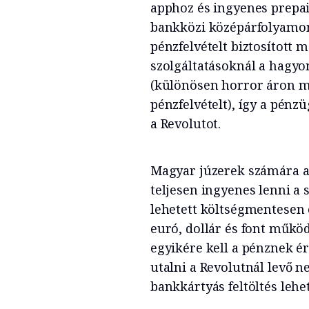
apphoz és ingyenes prepa
bankközi középárfolyamon
pénzfelvételt biztosított m
szolgáltatásoknál a hagy
(különösen horror áron mé
pénzfelvételt), így a pén
a Revolutot.
Magyar júzerek számára 
teljesen ingyenes lenni a 
lehetett költségmentesen 
euró, dollár és font működ
egyikére kell a pénznek é
utalni a Revolutnál levő 
bankkártyás feltöltés lehe