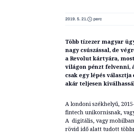
2019. 5. 21.
perc
Több tízezer magyar üg
nagy csúszással, de végr
a Revolut kártyára, most
világon pénzt felvenni,
csak egy lépés választja
akár teljesen kiválhass
A londoni székhelyű, 2015-
fintech unikornisnak, vagy
A digitális, vagy mobilba
rövid idő alatt tudott több