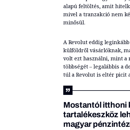
alapú feltöltés, amit hite
mivel a tranzakció nem k
minősül.
A Revolut eddig leginkább 
külföldről vásárlóknak, m
volt ezt használni, mint a
többségét – legalábbis a 
túl a Revolut is eltér pici
Mostantól itthoni 
tartalékeszköz leh
magyar pénzintézet