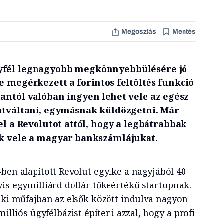
Megosztás
Mentés
yfél legnagyobb megkönnyebbülésére jó
e megérkezett a forintos feltöltés funkció
antól valóban ingyen lehet vele az egész
 átváltani, egymásnak küldözgetni. Már
 el a Revolutot attól, hogy a legbátrabbak
ák vele a magyar bankszámlájukat.
ben alapított Revolut egyike a nagyjából 40
is egymilliárd dollár tőkeértékű startupnak.
nki műfajban az elsők között indulva nagyon
milliós ügyfélbázist építeni azzal, hogy a profi