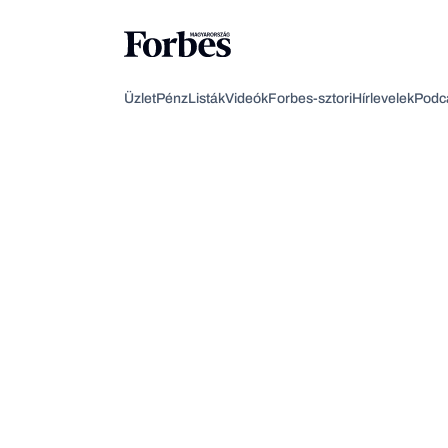
Üzlet
Pénz
Listák
Videók
Forbes-sztori
Hírlevelek
Podc