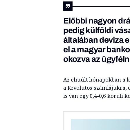
Előbbi nagyon dr
pedig külföldi vá
általában deviza 
el a magyar banko
okozva az ügyféln
Az elmúlt hónapokban a l
a Revolutos számlájukra, 
is van egy 0,4-0,6 körüli k