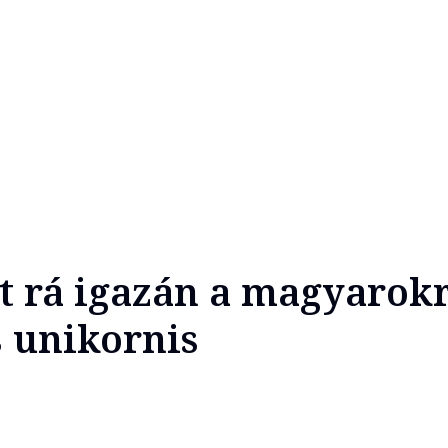
lt rá igazán a magyarokr
 unikornis