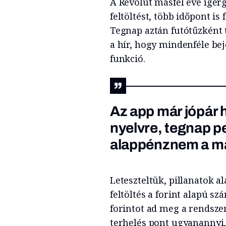
A Revolut másfél éve ígér
feltöltést, több időpont is
Tegnap aztán futótűzként 
a hír, hogy mindenféle bej
funkció.
Az app már jópár 
nyelvre, tegnap ped
alappénznem a ma
Leteszteltük, pillanatok 
feltöltés a forint alapú s
forintot ad meg a rendszer
terhelés pont ugyanannyi, 