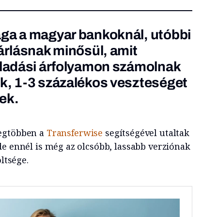
ága a magyar bankoknál, utóbbi
sárlásnak minősül, amit
eladási árfolyamon számolnak
k, 1-3 százalékos veszteséget
ek.
egtöbben a
Transferwise
segítségével utaltak
de ennél is még az olcsóbb, lassabb verziónak
öltsége.