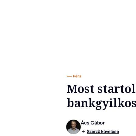
Pénz
Most starto
bankgyilkos
Ács Gábor
Szerző követése