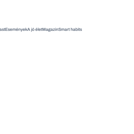
ast
Események
A jó élet
Magazin
Smart habits
Vagy fedezze fel a következő témákat
Üzlet
Pénz
Zöld
Legyél jobb!