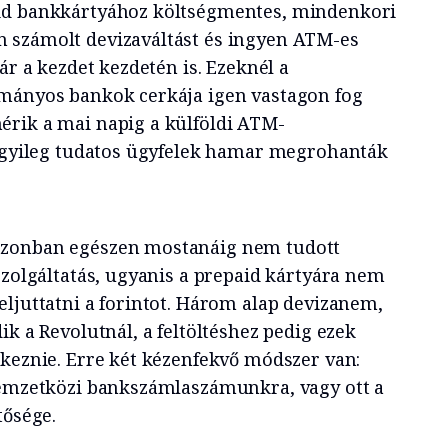
id bankkártyához költségmentes, mindenkori
 számolt devizaváltást és ingyen ATM-es
ár a kezdet kezdetén is. Ezeknél a
ományos bankok cerkája igen vastagon fog
rik a mai napig a külföldi ATM-
zügyileg tudatos ügyfelek hamar megrohanták
azonban egészen mostanáig nem tudott
szolgáltatás, ugyanis a prepaid kártyára nem
eljuttatni a forintot. Három alap devizanem,
ik a Revolutnál, a feltöltéshez pedig ezek
rkeznie. Erre két kézenfekvő módszer van:
nemzetközi bankszámlaszámunkra, vagy ott a
tősége.