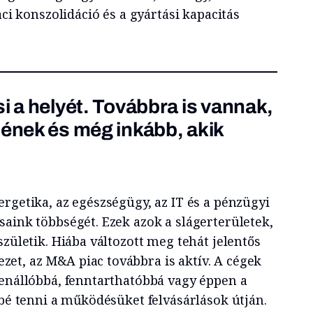
aci konszolidáció és a gyártási kapacitás
i a helyét. Továbbra is vannak,
nének és még inkább, akik
rgetika, az egészségügy, az IT és a pénzügyi
saink többségét. Ezek azok a slágerterületek,
születik. Hiába változott meg tehát jelentős
t, az M&A piac továbbra is aktív. A cégek
lenállóbbá, fenntarthatóbbá vagy éppen a
bbé tenni a működésüket felvásárlások útján.