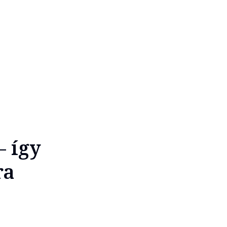
– így
ra