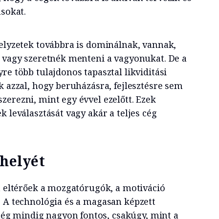
ásokat.
helyzetek továbbra is dominálnak, vannak,
t vagy szeretnék menteni a vagyonukat. De a
re több tulajdonos tapasztal likviditási
k azzal, hogy beruházásra, fejlesztésre sem
zerezni, mint egy évvel ezelőtt. Ezek
k leválasztását vagy akár a teljes cég
 helyét
en eltérőek a mozgatórugók, a motiváció
. A technológia és a magasan képzett
g mindig nagyon fontos, csakúgy, mint a