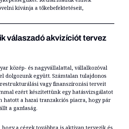
velni kívánja a tőkebefektetéseit,
 válaszadó akvizíciót tervez
ar közép- és nagyvállalattal, vállalkozóval
el dolgozunk együtt. Számtalan tulajdonos
, restrukturálási vagy finanszírozási terveit
immal ezért készítettünk egy hatásvizsgálatot
 hatott a hazai tranzakciós piacra, hogy pár
állt a gazdaság.
 hogy a cégek továbbra is aktívan tervezik és