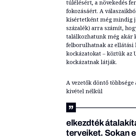
túlélésért, a növekedés f
fokozásáért. A válaszaikbó
kísértetként még mindig j
százalék) arra számít, hog
találkozhatunk még akár ki
felborulhatnak az ellátási 
kockázatokat – köztük az U
kockázatnak látják.
A vezetők döntő többsége 
kivétel nélkül
elkezdték átalakí
terveiket. Sokan e