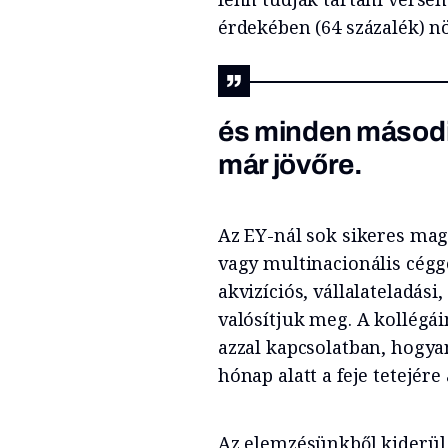
érdekében (64 százalék) nö
és minden második
már jövőre.
Az EY-nál sok sikeres magy
vagy multinacionális cégg
akvizíciós, vállalateladási
valósítjuk meg. A kollégá
azzal kapcsolatban, hogyan
hónap alatt a feje tetejére 
Az elemzésünkből kiderül,