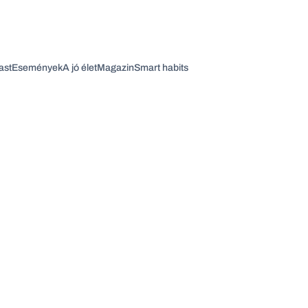
ast
Események
A jó élet
Magazin
Smart habits
Vagy fedezze fel a következő témákat
Üzlet
Pénz
Zöld
Legyél jobb!