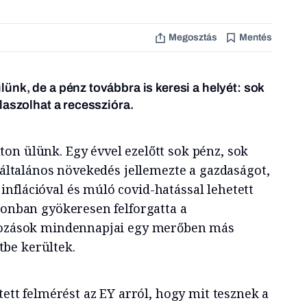
Megosztás
Mentés
nk, de a pénz továbbra is keresi a helyét: sok
laszolhat a recesszióra.
on ülünk. Egy évvel ezelőtt sok pénz, sok
, általános növekedés jellemezte a gazdaságot,
nflációval és múló covid-hatással lehetett
zonban gyökeresen felforgatta a
lkozások mindennapjai egy merőben más
be kerültek.
ített felmérést az EY arról, hogy mit tesznek a