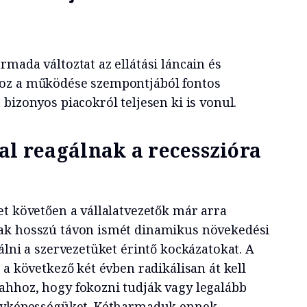
mada változtat az ellátási láncain és
oz a működése szempontjából fontos
bizonyos piacokról teljesen ki is vonul.
al reagálnak a recesszióra
et követően a vállalatvezetők már arra
ak hosszú távon ismét dinamikus növekedési
álni a szervezetüket érintő kockázatokat. A
 a következő két évben radikálisan át kell
ahhoz, hogy fokozni tudják vagy legalább
enyképességüket. Kétharmaduk ennek