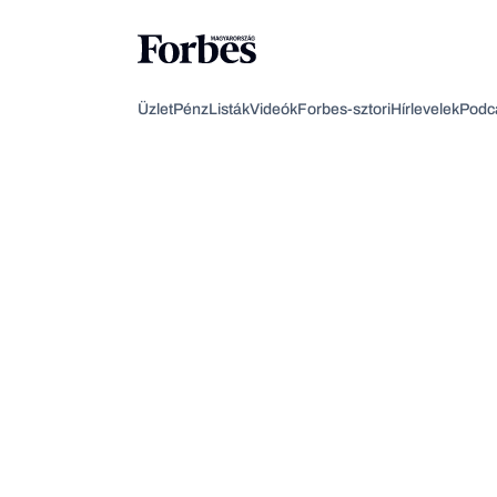
Üzlet
Pénz
Listák
Videók
Forbes-sztori
Hírlevelek
Podc