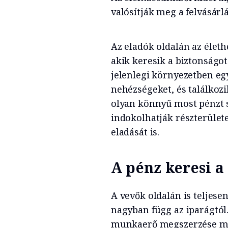
valósítják meg a felvásárl
Az eladók oldalán az élet
akik keresik a biztonságo
jelenlegi környezetben egy
nehézségeket, és találkozi
olyan könnyű most pénzt s
indokolhatják részterülete
eladását is.
A pénz keresi a
A vevők oldalán is teljes
nagyban függ az iparágtól
munkaerő megszerzése mé