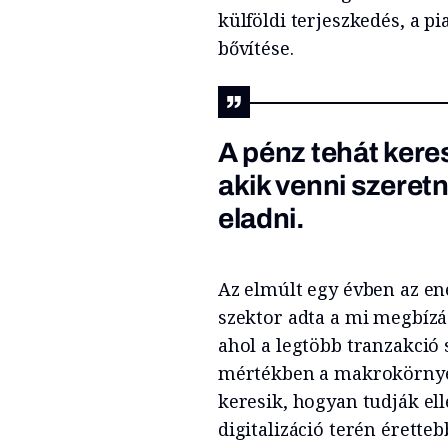
külföldi terjeszkedés, a pi
bővítése.
A pénz tehát keres
akik venni szeret
eladni.
Az elmúlt egy évben az ene
szektor adta a mi megbízá
ahol a legtöbb tranzakció 
mértékben a makrokörnyeze
keresik, hogyan tudják el
digitalizáció terén érette