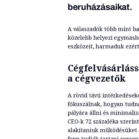
beruházásaikat.
A válaszadók több mint har
közelebb helyezi egymásh
eszközeit, harmaduk ezért 
Cégfelvásárláss
a cégvezetők
A rövid távú intézkedések
fókuszálnak, hogyan tudn
pályára állni és minimaliz
CEO-k 72 százaléka szerint
alakítaniuk működésüket 
fenn tudják tartani vers