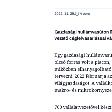
2022. 11. 29.
4 perc
Gazdasági hullámvasúton ülü
vezető cégfelvásárlással vá
Egy gazdasági hullámvasút
olcsó forrás volt a piacon
miközben elhanyagolható i
tervezni. 2022 februárja a
világgazdaságot. A válla
makro- és mikrokörnyezet
760 vállalatvezetővel kész