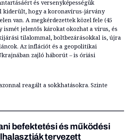
enntartásáért és versenyképességük
l kiderült, hogy a koronavírus-járvány
elen van. A megkérdezettek közel fele (45
y ismét jelentős károkat okozhat a vírus, és
járási tilalommal, boltbezárásokkal is, újra
láncok. Az inflációt és a geopolitikai
krajnában zajló háborút – is óriási
azonnal reagált a sokkhatásokra. Szinte
tani befektetési és működési
lhalasztják tervezett