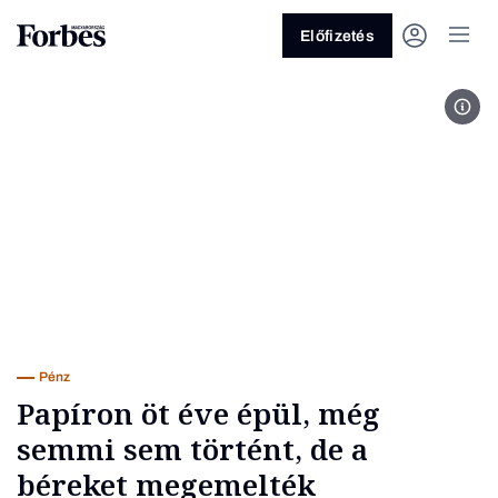
Előfizetés
Adri
Vagy fedezze fel a következő
témákat
Üzlet
Pénz
Zöld
Legyél jobb!
Pénz
Papíron öt éve épül, még
semmi sem történt, de a
béreket megemelték