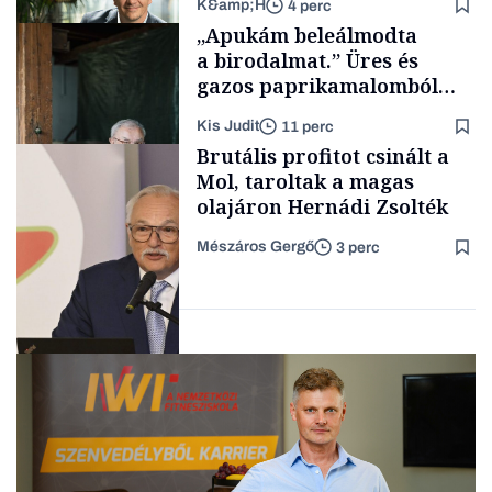
K&amp;H
4 perc
Makro
„Apukám beleálmodta
a birodalmat.” Üres és
gazos paprikamalomból
lett az igazi családi
Kis Judit
11 perc
fűszersztori
TÁMOGATÓI
Brutális profitot csinált a
TARTALOM
Mol, taroltak a magas
olajáron Hernádi Zsolték
Mészáros Gergő
3 perc
Családi
vállalkozások
Befektetés