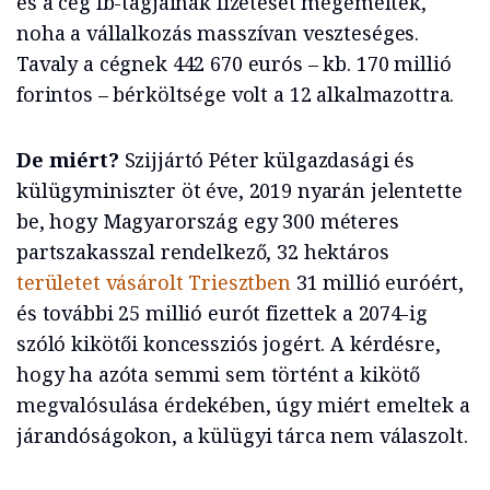
és a cég fb-tagjainak fizetését megemelték,
noha a vállalkozás masszívan veszteséges.
Tavaly a cégnek 442 670 eurós – kb. 170 millió
forintos – bérköltsége volt a 12 alkalmazottra.
De miért?
Szijjártó Péter külgazdasági és
külügyminiszter öt éve, 2019 nyarán jelentette
be, hogy Magyarország egy 300 méteres
partszakasszal rendelkező, 32 hektáros
területet vásárolt Triesztben
31 millió euróért,
és további 25 millió eurót fizettek a 2074-ig
szóló kikötői koncessziós jogért. A kérdésre,
hogy ha azóta semmi sem történt a kikötő
megvalósulása érdekében, úgy miért emeltek a
járandóságokon, a külügyi tárca nem válaszolt.