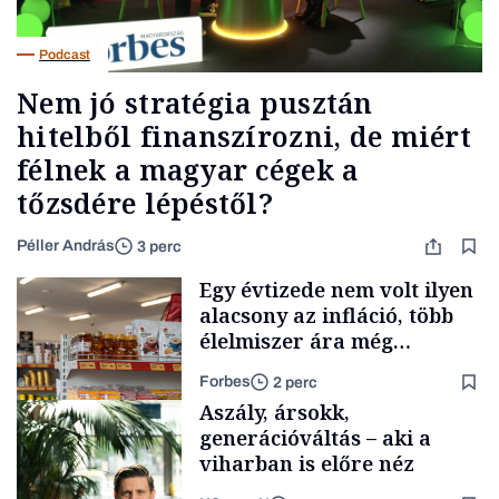
Podcast
Nem jó stratégia pusztán
hitelből finanszírozni, de miért
félnek a magyar cégek a
tőzsdére lépéstől?
Péller András
3 perc
Egy évtizede nem volt ilyen
alacsony az infláció, több
élelmiszer ára még
rohamosan csökken is
Forbes
2 perc
Aszály, ársokk,
generációváltás – aki a
viharban is előre néz