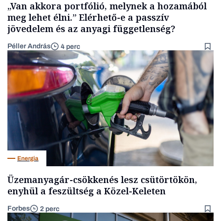
„Van akkora portfólió, melynek a hozamából
meg lehet élni.” Elérhető-e a passzív
jövedelem és az anyagi függetlenség?
Péller András
4 perc
Energia
Üzemanyagár-csökkenés lesz csütörtökön,
enyhül a feszültség a Közel-Keleten
Forbes
2 perc