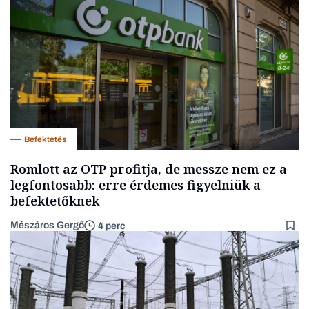
Befektetés
Romlott az OTP profitja, de messze nem ez a
legfontosabb: erre érdemes figyelniük a
befektetőknek
Mészáros Gergő
4 perc