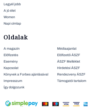
Legyél jobb
A jó élet
Women
Napi címlap
Oldalak
A magazin
Médiaajanlat
Előfizetés
Előfizetői ÁSZF
Esemény
ÁSZF Melléklet
Kapcsolat
Hirdetési ÁSZF
Könyvek a Forbes ajánlásával
Rendezveny ÁSZF
Impresszum
Támogatói tartalom
Így dolgozunk