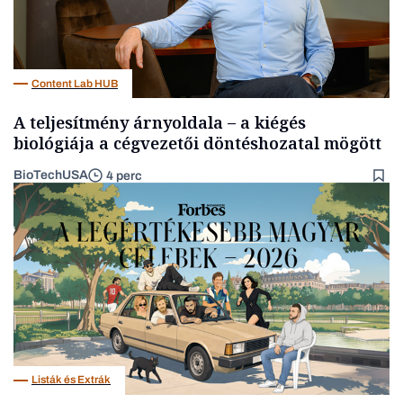
Content Lab HUB
A teljesítmény árnyoldala – a kiégés
biológiája a cégvezetői döntéshozatal mögött
BioTechUSA
4 perc
Listák és Extrák