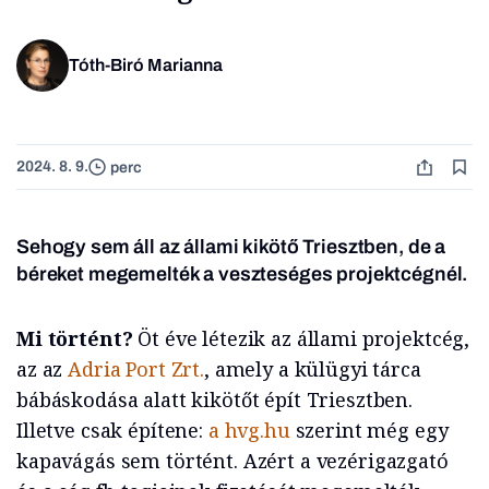
Tóth-Biró Marianna
2024. 8. 9.
perc
Sehogy sem áll az állami kikötő Triesztben, de a
béreket megemelték a veszteséges projektcégnél
.
Mi történt?
Öt éve létezik az állami projektcég,
az az
Adria Port Zrt.
, amely a külügyi tárca
bábáskodása alatt kikötőt épít Triesztben.
Illetve csak építene:
a hvg.hu
szerint még egy
kapavágás sem történt. Azért a vezérigazgató