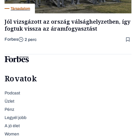
Társadalom
Jól vizsgázott az ország válsághelyzetben, így
fogtuk vissza az áramfogyasztást
Forbes
2 perc
Rovatok
Podcast
Üzlet
Pénz
Legyél jobb
A jó élet
Women