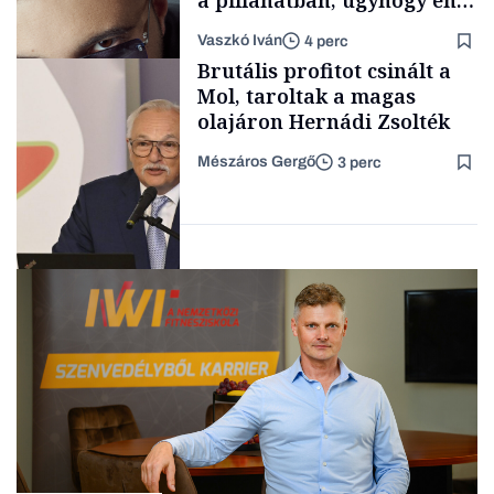
a pillanatban, úgyhogy én
a legsarkosabb
Vaszkó Iván
4 perc
gondolataimat akartam
TÁMOGATÓI
Brutális profitot csinált a
TARTALOM
kimondani
Mol, taroltak a magas
olajáron Hernádi Zsolték
Mészáros Gergő
3 perc
Forbes-sztori
Befektetés