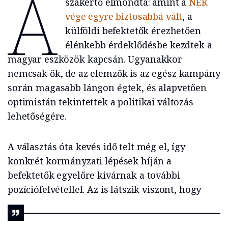
A
szakértő elmondta: amint a
NER
vége egyre biztosabbá vált
, a
külföldi befektetők érezhetően
élénkebb érdeklődésbe kezdtek a
magyar eszközök kapcsán. Ugyanakkor
nemcsak ők, de az elemzők is az egész kampány
során magasabb lángon égtek, és alapvetően
optimistán tekintettek a politikai változás
lehetőségére.
A választás óta kevés idő telt még el, így
konkrét kormányzati lépések híján a
befektetők egyelőre kivárnak a további
pozíciófelvétellel. Az is látszik viszont, hogy