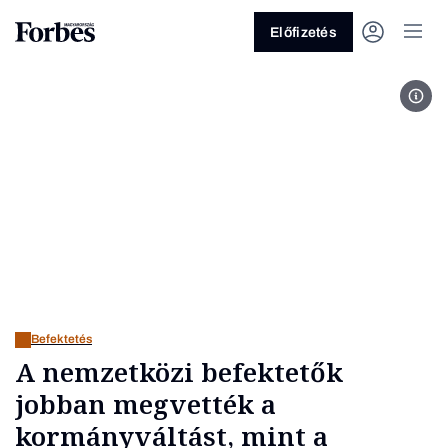
Előfizetés
Fot
Vagy fedezze fel a következő
témákat
Üzlet
Pénz
Zöld
Legyél jobb!
Befektetés
A nemzetközi befektetők
jobban megvették a
kormányváltást, mint a