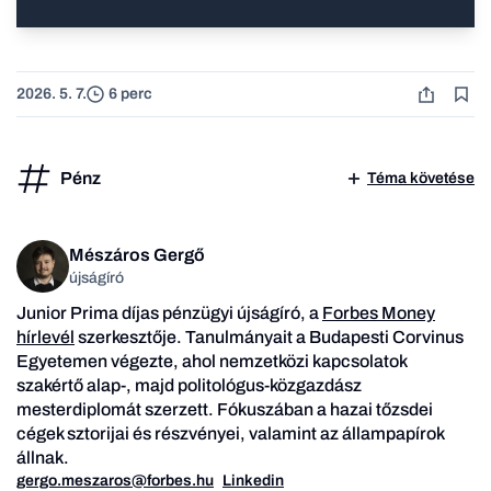
2026. 5. 7.
6 perc
Pénz
Téma követése
Mészáros Gergő
újságíró
Junior Prima díjas pénzügyi újságíró, a
Forbes Money
hírlevél
szerkesztője. Tanulmányait a Budapesti Corvinus
Egyetemen végezte, ahol nemzetközi kapcsolatok
szakértő alap-, majd politológus-közgazdász
mesterdiplomát szerzett. Fókuszában a hazai tőzsdei
cégek sztorijai és részvényei, valamint az állampapírok
állnak.
gergo.meszaros@forbes.hu
Linkedin