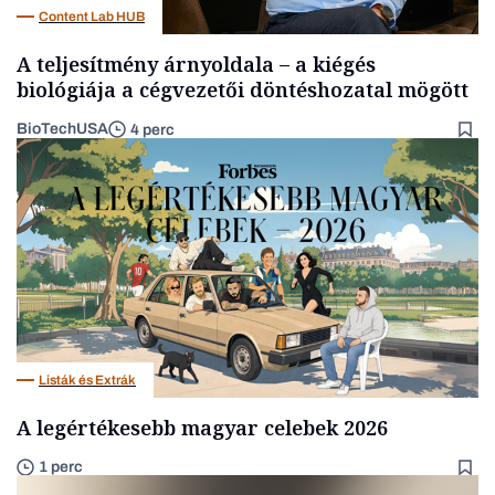
Content Lab HUB
A teljesítmény árnyoldala – a kiégés
biológiája a cégvezetői döntéshozatal mögött
BioTechUSA
4 perc
Listák és Extrák
A legértékesebb magyar celebek 2026
1 perc