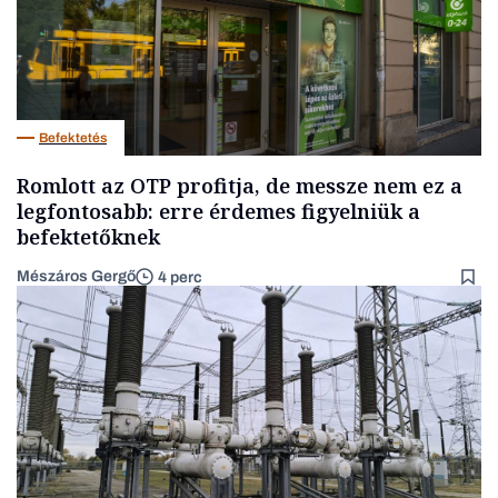
Befektetés
Romlott az OTP profitja, de messze nem ez a
legfontosabb: erre érdemes figyelniük a
befektetőknek
Mészáros Gergő
4 perc