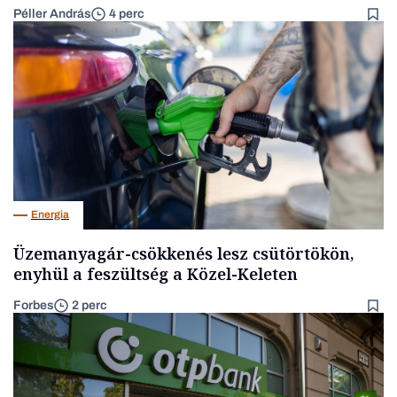
Péller András
4 perc
Energia
Üzemanyagár-csökkenés lesz csütörtökön,
enyhül a feszültség a Közel-Keleten
Forbes
2 perc