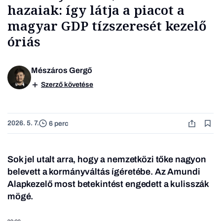
hazaiak: így látja a piacot a
magyar GDP tízszeresét kezelő
óriás
Mészáros Gergő
Szerző követése
2026. 5. 7.
6 perc
Sok jel utalt arra, hogy a nemzetközi tőke nagyon
belevett a kormányváltás ígéretébe. Az Amundi
Alapkezelő most betekintést engedett a kulisszák
mögé.