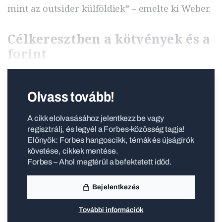
mint az outsider külföldiek” – emelte ki Weber.
Célkeresztben a kötvények és a
forint
Olvass tovább!
A cikk elolvasásához jelentkezz be vagy
regisztrálj, és legyél a Forbes-közösség tagja!
Előnyök: Forbes hangoscikk, témák és újságírók
követése, cikkek mentése.
Forbes – Ahol megtérül a befektetett időd.
Bejelentkezés
További információk