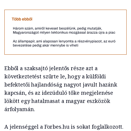
Több ebből
Három szám, amiről keveset beszélünk, pedig mutatják,
Magyarországot milyen tektonikus mozgással árazza újra a piac
Az állampapír, ami alaposan lenyomta a részvénypiacot, az euró
bevezetése pedig akár mennybe is viheti
Ebből a szaksajtó jelentős része azt a
következtetést szűrte le, hogy a külföldi
befektetői hajlandóság nagyot javult hazánk
kapcsán, és az idezúduló tőke megjelenése
lökött egy hatalmasat a magyar eszközök
árfolyamán.
A jelenséggel a Forbes.hu is sokat foglalkozott.