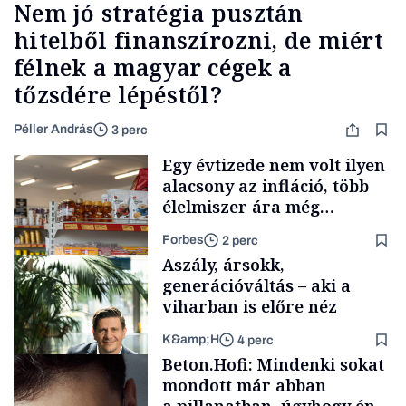
Nem jó stratégia pusztán
hitelből finanszírozni, de miért
félnek a magyar cégek a
tőzsdére lépéstől?
Péller András
3 perc
Egy évtizede nem volt ilyen
alacsony az infláció, több
élelmiszer ára még
rohamosan csökken is
Forbes
2 perc
Aszály, ársokk,
generációváltás – aki a
viharban is előre néz
K&amp;H
4 perc
Makro
Beton.Hofi: Mindenki sokat
mondott már abban