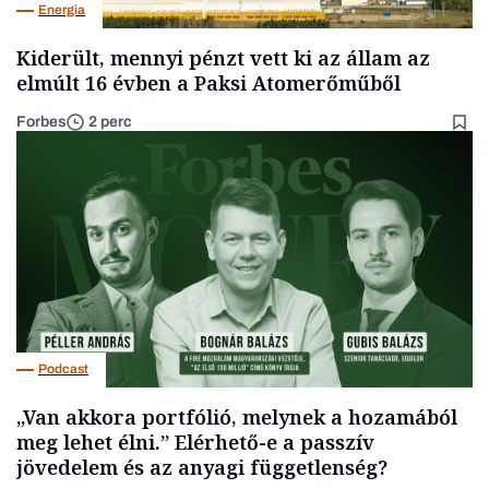
Energia
Kiderült, mennyi pénzt vett ki az állam az
elmúlt 16 évben a Paksi Atomerőműből
Forbes
2 perc
Podcast
„Van akkora portfólió, melynek a hozamából
meg lehet élni.” Elérhető-e a passzív
jövedelem és az anyagi függetlenség?