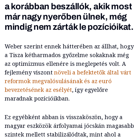
a korábban beszállók, akik most
már nagy nyerőben ülnek, még
mindig nem zárták le pozícióikat.
Weber szerint ennek hátterében az állhat, hogy
a Tisza kétharmados győzelme sokaknak még
az optimizmus ellenére is meglepetés volt. A
fejlemény viszont
növeli a befektetők által várt
reformok megvalósulásának és az euró
bevezetésének az esélyét
, így egyelőre
maradnak pozícióikban.
Ez egyébként abban is visszaköszön, hogy a
magyar eszközök árfolyamai jócskán magasabb
szintek mellett stabilizálódtak, mint ahol a