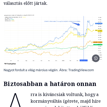
választás előtt jártak.
Tradin
Nagyot fordult a világ március végén. Ábra: TradingView.com
Biztosabban a határon onnan
A
rra is kiváncsiak voltunk, hogy a
kormányváltás ígérete, majd híre