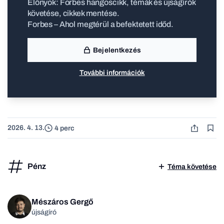
Előnyök: Forbes hangoscikk, témák és újságírók
követése, cikkek mentése.
Forbes – Ahol megtérül a befektetett időd.
Bejelentkezés
További információk
2026. 4. 13.
4 perc
Pénz
Téma követése
Mészáros Gergő
újságíró