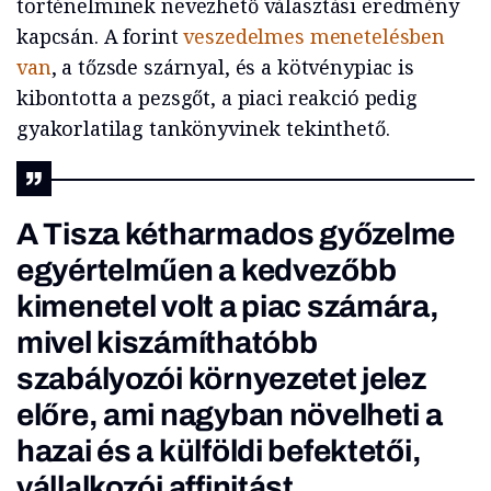
történelminek nevezhető választási eredmény
kapcsán. A forint
veszedelmes menetelésben
van
, a tőzsde szárnyal, és a kötvénypiac is
kibontotta a pezsgőt, a piaci reakció pedig
gyakorlatilag tankönyvinek tekinthető.
A Tisza kétharmados győzelme
egyértelműen a kedvezőbb
kimenetel volt a piac számára,
mivel kiszámíthatóbb
szabályozói környezetet jelez
előre, ami nagyban növelheti a
hazai és a külföldi befektetői,
vállalkozói affinitást.