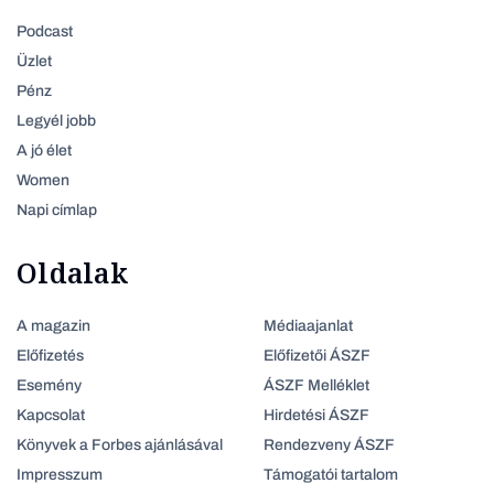
Podcast
Üzlet
Pénz
Legyél jobb
A jó élet
Women
Napi címlap
Oldalak
A magazin
Médiaajanlat
Előfizetés
Előfizetői ÁSZF
Esemény
ÁSZF Melléklet
Kapcsolat
Hirdetési ÁSZF
Könyvek a Forbes ajánlásával
Rendezveny ÁSZF
Impresszum
Támogatói tartalom