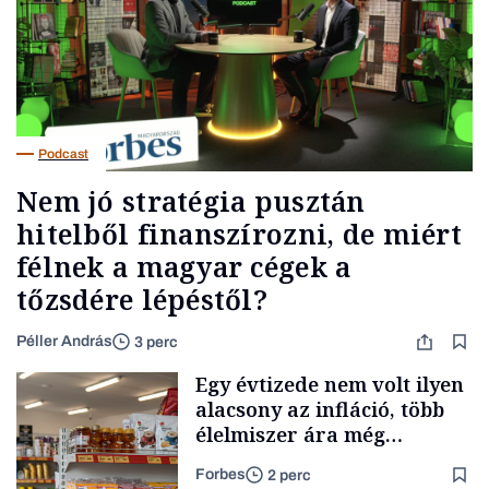
Podcast
Nem jó stratégia pusztán
hitelből finanszírozni, de miért
félnek a magyar cégek a
tőzsdére lépéstől?
Péller András
3 perc
Egy évtizede nem volt ilyen
alacsony az infláció, több
élelmiszer ára még
rohamosan csökken is
Forbes
2 perc