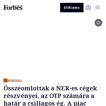
Előfizetés
Fot
Vagy fedezze fel a következő
témákat
Üzlet
Pénz
Zöld
Legyél jobb!
Befektetés
Összeomlottak a NER-es cégek
részvényei, az OTP számára a
határ a csillagos ég. A piac