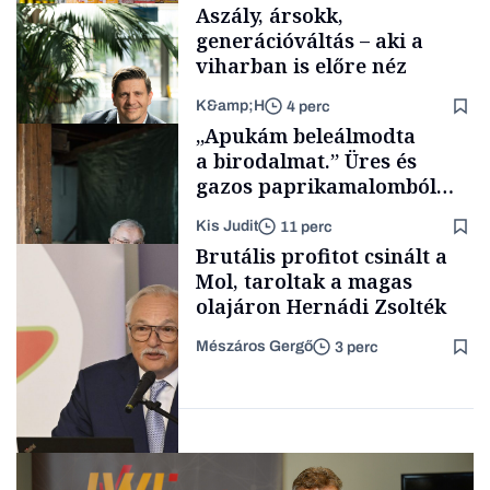
Aszály, ársokk,
generációváltás – aki a
viharban is előre néz
K&amp;H
4 perc
Makro
„Apukám beleálmodta
a birodalmat.” Üres és
gazos paprikamalomból
lett az igazi családi
Kis Judit
11 perc
fűszersztori
TÁMOGATÓI
Brutális profitot csinált a
TARTALOM
Mol, taroltak a magas
olajáron Hernádi Zsolték
Mészáros Gergő
3 perc
Családi
vállalkozások
Befektetés