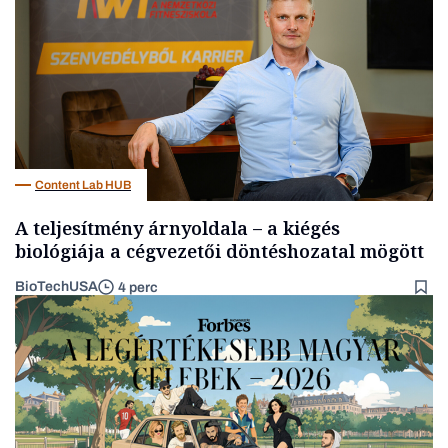
Content Lab HUB
A teljesítmény árnyoldala – a kiégés
biológiája a cégvezetői döntéshozatal mögött
BioTechUSA
4 perc