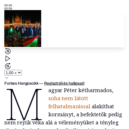
00:00
00:08
M
Forbes Hangoscikk
—
Regisztrálj és hallgasd!
agyar Péter kétharmados,
soha nem látott
felhatalmazással
alakíthat
kormányt, a befektetők pedig
nem rejtik véka alá a véleményüket a tényleg