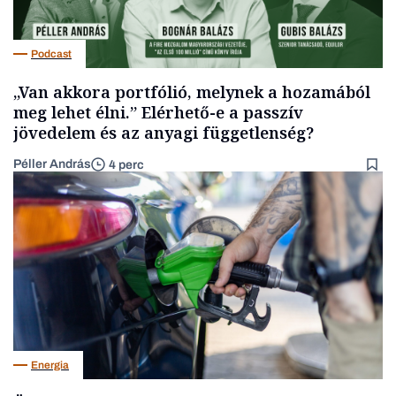
Podcast
„Van akkora portfólió, melynek a hozamából
meg lehet élni.” Elérhető-e a passzív
jövedelem és az anyagi függetlenség?
Péller András
4 perc
Energia