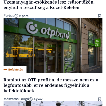
Üzemanyagár-csökkenés lesz csütörtökön,
enyhül a feszültség a Közel-Keleten
Forbes
2 perc
Befektetés
Romlott az OTP profitja, de messze nem ez a
legfontosabb: erre érdemes figyelniük a
befektetőknek
Mészáros Gergő
4 perc