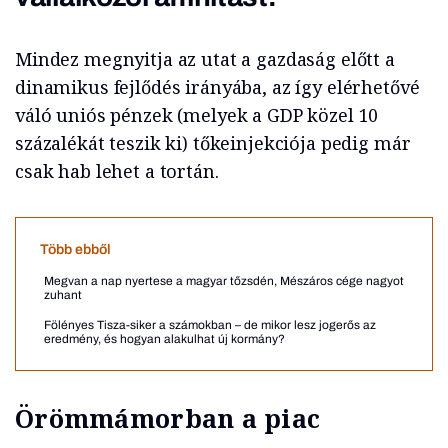
Mindez megnyitja az utat a gazdaság előtt a
dinamikus fejlődés irányába, az így elérhetővé
váló uniós pénzek (melyek a GDP közel 10
százalékát teszik ki) tőkeinjekciója pedig már
csak hab lehet a tortán.
Több ebből
Megvan a nap nyertese a magyar tőzsdén, Mészáros cége nagyot
zuhant
Fölényes Tisza-siker a számokban – de mikor lesz jogerős az
eredmény, és hogyan alakulhat új kormány?
Örömmámorban a piac