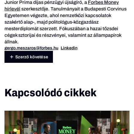
Junior Prima díjas pénzügyi újságíró, a
Forbes Money
hírlevél
szerkesztője. Tanulmányait a Budapesti Corvinus
Egyetemen végezte, ahol nemzetközi kapcsolatok
szakértő alap-, majd politológus-közgazdász
mesterdiplomát szerzett. Fókuszában a hazai tőzsdei
cégek sztorijai és részvényei, valamint az állampapírok
állnak.
gergo.meszaros@forbes.hu
Linkedin
Szerző követése
Kapcsolódó cikkek