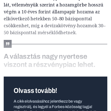
lát, véleményük szerint a hozamgörbe hosszú
végén a 10 éves forint állampapír hozama az
elkövetkező hetekben 50–80 bázisponttal
csökkenhet, míg a devizakötvény-hozamok 30–
50 bázisponttal mérséklődhetnek.
A választás nagy nyertese
viszont a részvénypiac lehet.
Olvass tovább!
A cikk elolvasásához jelentkezz be vagy
regisztrálj, és legyél a Forbes-közösség tagja!