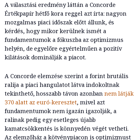
A választási eredmény láttán a Concorde
Értékpapír hétfő kora reggel azt írta: nagyon
mozgalmas piaci időszak előtt állunk, és
kérdés, hogy mikor kerülnek ismét a
fundamentumok a fókuszba az optimizmus
helyén, de egyelőre egyértelműen a pozitív
kilátások dominálják a piacot.
A Concorde elemzése szerint a forint brutális
ralija a piaci hangulatot látva indokoltnak
tekinthető, hosszabb távon azonban
nem látják
370 alatt az euró-keresztet
, mivel azt
fundamentumok nem igazán igazolják, a
ralinak pedig egy esetleges újabb
kamatcsökkentés is könnyedén végét vetheti.
Az elemzőház a kötvénypiacon is optimizmust