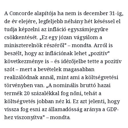
A Concorde alapítója ha nem is december 31-ig,
de év elejére, legfeljebb néhány hét késéssel el
tudja képzelni az infláció egyszámjegyűre
csökkentését. „Ez egy józan vágyálom a
miniszterelnök részéről” – mondta. Arról is
beszélt, hogy az inflációnak lehet „pozitív”
következménye is – és idézőjelbe tette a pozitív
szót – mert a bevételek magasabban
realizálódnak annál, mint ami a költségvetési
törvényben van. „A nominális bruttó hazai
termék 20 százalékkal fog nőni, tehát a
költségvetés jobban néz ki. Ez azt jelenti, hogy
vissza fog esni az államadósság aránya a GDP-
hez viszonyítva” – mondta.