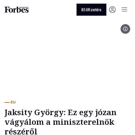
Előfizetés
Jaks
Vagy fedezze fel a következő
témákat
Üzlet
Pénz
Zöld
Legyél jobb!
EU
Jaksity György: Ez egy józan
vágyálom a miniszterelnök
részéről