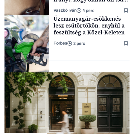
lélegeztetőgépen a magyar
Vaszkó Iván
4 perc
zenét
Content Lab HUB
Üzemanyagár-csökkenés
lesz csütörtökön, enyhül a
feszültség a Közel-Keleten
Forbes
2 perc
Forbes-sztori
Energia