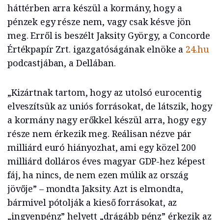
háttérben arra készül a kormány, hogy a
pénzek egy része nem, vagy csak késve jön
meg. Erről is beszélt Jaksity György, a Concorde
Értékpapír Zrt. igazgatóságának elnöke a
24.hu
podcastjában, a Dellában.
„Kizártnak tartom, hogy az utolsó eurocentig
elveszítsük az uniós forrásokat, de látszik, hogy
a kormány nagy erőkkel készül arra, hogy egy
része nem érkezik meg. Reálisan nézve pár
milliárd euró hiányozhat, ami egy közel 200
milliárd dolláros éves magyar GDP-hez képest
fáj, ha nincs, de nem ezen múlik az ország
jövője” – mondta Jaksity. Azt is elmondta,
bármivel pótolják a kieső forrásokat, az
„ingyenpénz” helyett „drágább pénz” érkezik az