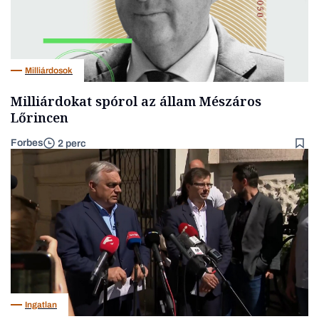
Milliárdosok
Milliárdokat spórol az állam Mészáros
Lőrincen
Forbes
2 perc
Ingatlan