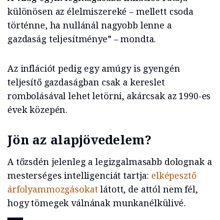
különösen az élelmiszereké – mellett csoda
történne, ha nullánál nagyobb lenne a
gazdaság teljesítménye” – mondta.
Az inflációt pedig egy amúgy is gyengén
teljesítő gazdaságban csak a kereslet
rombolásával lehet letörni, akárcsak az 1990-es
évek közepén.
Jön az alapjövedelem?
A tőzsdén jelenleg a legizgalmasabb dolognak a
mesterséges intelligenciát tartja:
elképesztő
árfolyammozgásokat
látott, de attól nem fél,
hogy tömegek válnának munkanélkülivé.