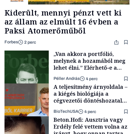
Kiderült, mennyi pénzt vett ki
az állam az elmúlt 16 évben a
Paksi Atomerőműből
Forbes
2 perc
„Van akkora portfólió,
melynek a hozamából meg
lehet élni.” Elérhető-e a
passzív jövedelem és az
Péller András
4 perc
anyagi függetlenség?
A teljesítmény árnyoldala –
a kiégés biológiája a
cégvezetői döntéshozatal
mögött
BioTechUSA
4 perc
Podcast
Beton.Hofi: Ausztria vagy
Erdély felé vettem volna az
irányt, hogy onnan tartsam