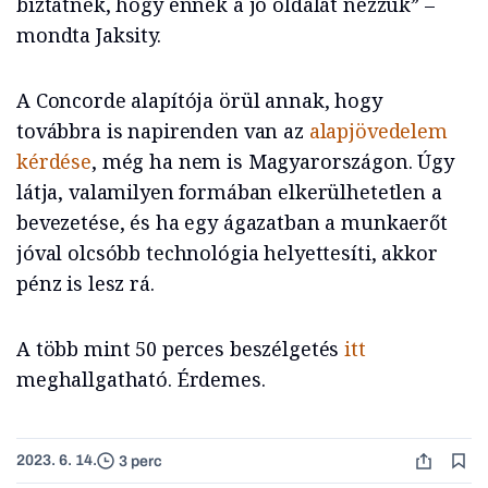
biztatnék, hogy ennek a jó oldalát nézzük” –
mondta Jaksity.
A Concorde alapítója örül annak, hogy
továbbra is napirenden van az
alapjövedelem
kérdése
, még ha nem is Magyarországon. Úgy
látja, valamilyen formában elkerülhetetlen a
bevezetése, és ha egy ágazatban a munkaerőt
jóval olcsóbb technológia helyettesíti, akkor
pénz is lesz rá.
A több mint 50 perces beszélgetés
itt
meghallgatható. Érdemes.
2023. 6. 14.
3 perc