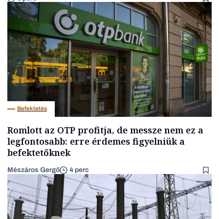
Befektetés
Romlott az OTP profitja, de messze nem ez a
legfontosabb: erre érdemes figyelniük a
befektetőknek
Mészáros Gergő
4 perc