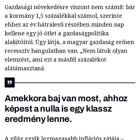
Gazdasági növekedésre viszont nem számít: bár
a kormány 1,5 százalékkal számol, szerinte
ehhez az év hátralevő részében minden nap
kellene egy jó ötlet a gazdaságpolitika
alakítóitól. Úgy látja, a magyar gazdaság erősen
recesszív hangulatban van. „Nem látok olyan
elemzést, ami ezt a másfél százalékot
alátámasztaná.
Amekkora baj van most, ahhoz
képest a nulla is egy klassz
eredmény lenne.
A világ egyik legmagasabb inflációs rátája –