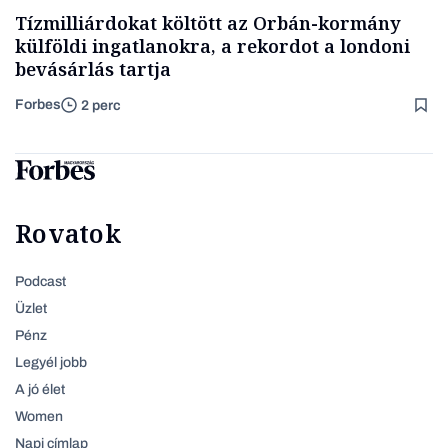
Tízmilliárdokat költött az Orbán-kormány
külföldi ingatlanokra, a rekordot a londoni
bevásárlás tartja
Forbes
2 perc
Rovatok
Podcast
Üzlet
Pénz
Legyél jobb
A jó élet
Women
Napi címlap