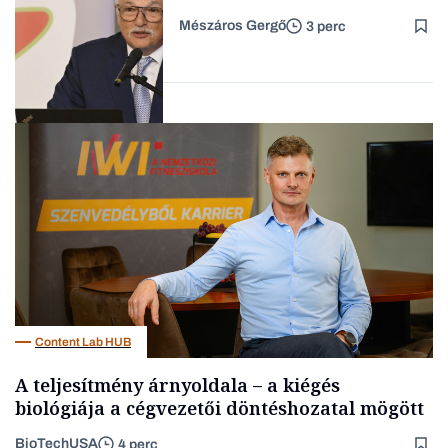
Mészáros Gergő
3 perc
Családi
vállalkozások
Befektetés
Content Lab HUB
A teljesítmény árnyoldala – a kiégés
biológiája a cégvezetői döntéshozatal mögött
BioTechUSA
4 perc