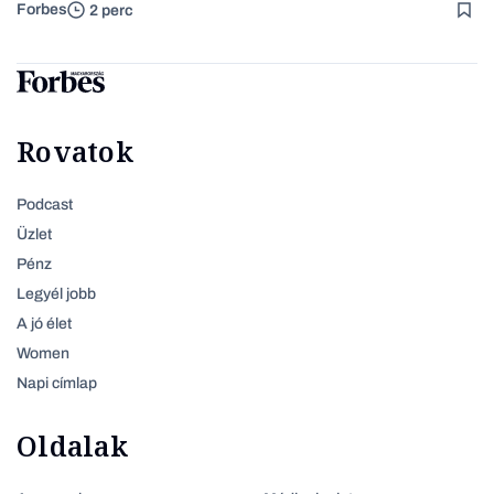
Forbes
2 perc
Rovatok
Podcast
Üzlet
Pénz
Legyél jobb
A jó élet
Women
Napi címlap
Oldalak