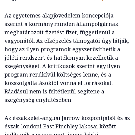
Az egyetemes alapjövedelem koncepciója
szerint a kormány minden állampolgárnak
meghatározott fizetést fizet, függetlenül a
vagyonától. Az elképzelés támogatói úgy látják,
hogy az ilyen programok egyszerűsíthetik a
jóléti rendszert és hatékonyan kezelhetik a
szegénységet. A kritikusok szerint egy ilyen
program rendkívül költséges lenne, és a
közszolgáltatásoktól vonna el forrásokat.
Ráadásul nem is feltétlenül segítene a
szegénység enyhítésében.
Az északkelet-angliai Jarrow központjából és az
észak-londoni East Finchley lakosai között
indítanák a programot, innen bárki