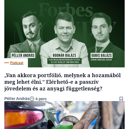
Podcast
„Van akkora portfólió, melynek a hozamából
meg lehet élni.” Elérhető-e a passzív
jövedelem és az anyagi függetlenség?
Péller András
4 perc