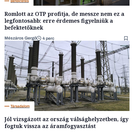
Befektetés
Romlott az OTP profitja, de messze nem ez a
legfontosabb: erre érdemes figyelniük a
befektetőknek
Mészáros Gergő
4 perc
Társadalom
Jól vizsgázott az ország válsághelyzetben, így
fogtuk vissza az áramfogyasztást