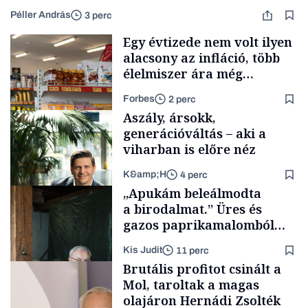
Péller András
3 perc
Egy évtizede nem volt ilyen
alacsony az infláció, több
élelmiszer ára még
rohamosan csökken is
Forbes
2 perc
Aszály, ársokk,
generációváltás – aki a
viharban is előre néz
K&amp;H
4 perc
Makro
„Apukám beleálmodta
a birodalmat.” Üres és
gazos paprikamalomból
lett az igazi családi
Kis Judit
11 perc
fűszersztori
TÁMOGATÓI
Brutális profitot csinált a
TARTALOM
Mol, taroltak a magas
olajáron Hernádi Zsolték