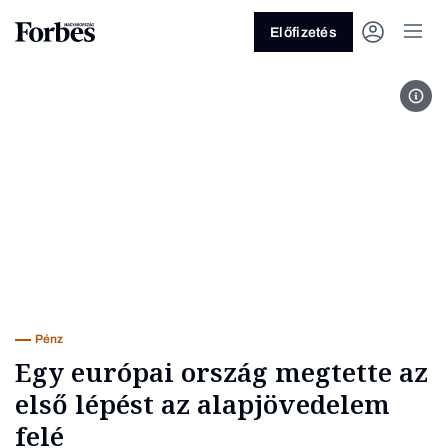
Előfizetés
Lond
Vagy fedezze fel a következő
témákat
Üzlet
Pénz
Zöld
Legyél jobb!
Pénz
Egy európai ország megtette az
első lépést az alapjövedelem
felé