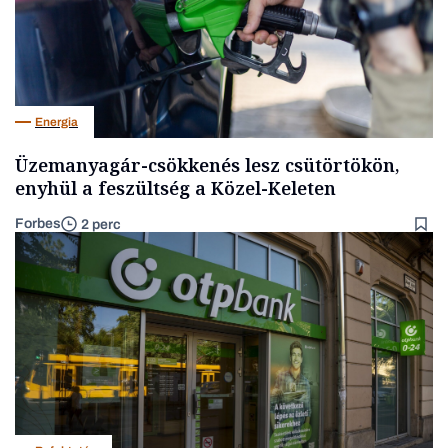
Energia
Üzemanyagár-csökkenés lesz csütörtökön,
enyhül a feszültség a Közel-Keleten
Forbes
2 perc