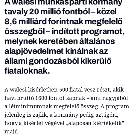
A walesi munkáspárti kormány
tavaly 20 millió fontból – közel
8,6 milliárd forintnak megfelelő
összegből – indított programot,
melynek keretében általános
alapjövedelmet kínálnak az
állami gondozásból kikerülő
fiataloknak.
A walesi kísérletben 500 fiatal vesz részt, akik
havi bruttó 1600 fontot kapnak – ami nagyjából
a létminimumnak megfelelő összeg. A program
jelenleg is zajlik, a kormány pedig azt ígéri,
hogy a kísérlet végével „alaposan kiértékelik”
majd.