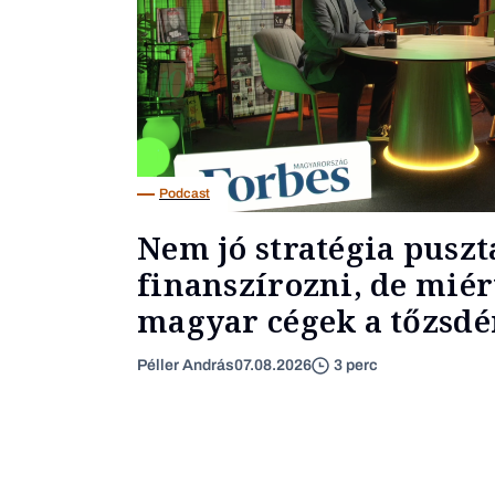
Podcast
Nem jó stratégia puszt
finanszírozni, de miér
magyar cégek a tőzsdér
Péller András
07.08.2026
3 perc