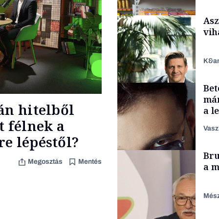
Asz
vih
K&a
Bet
Makro
már
án hitelből
a l
aka
t félnek a
Vasz
e lépéstől?
TÁMOGATÓI
Bru
TARTALOM
Megosztás
Mentés
a m
Mész