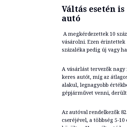
Váltás esetén is
autó
A megkérdezettek 10 száza
vásárolni. Ezen érintettek 
százaléka pedig új vagy h
A vásárlást tervezők nagy 
keres autót, míg az átlago
alakul, legnagyobb értékbe
gépjárművet venni, derült 
Az autóval rendelkezők 8
cseréjével, a többség 5-10