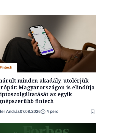
Fintech
hárult minden akadály, utolérjük
rópát: Magyarországon is elindítja
iptoszolgáltatását az egyik
gnépszerűbb fintech
ler András
07.08.2026
4 perc