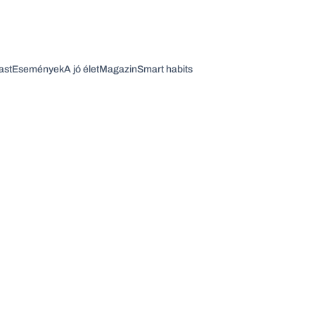
ast
Események
A jó élet
Magazin
Smart habits
Vagy fedezze fel a következő témákat
Üzlet
Pénz
Zöld
Legyél jobb!