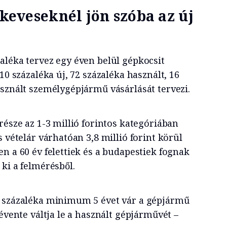
 keveseknél jön szóba az új
léka tervez egy éven belül gépkocsit
10 százaléka új, 72 százaléka használt, 16
asznált személygépjármű vásárlását tervezi.
része az 1-3 millió forintos kategóriában
s vételár várhatóan 3,8 millió forint körül
n a 60 év felettiek és a budapestiek fognak
ki a felmérésből.
2 százaléka minimum 5 évet vár a gépjármű
 évente váltja le a használt gépjárművét –