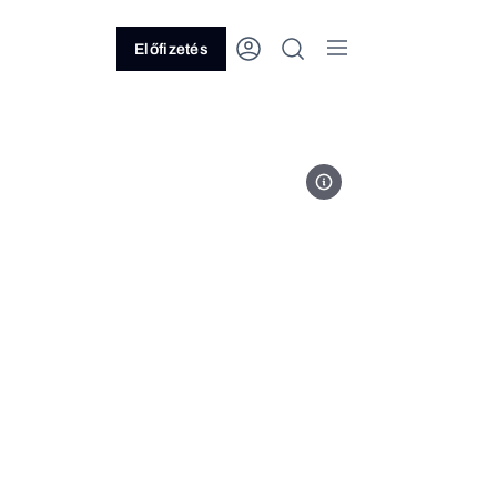
Előfizetés
Fotó: MTI / H. Szabó Sándor