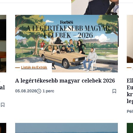
Forbes-sztori
Befektetés
Listák és Extrák
s
A legértékesebb magyar celebek 2026
El
al
Eu
05.08.2026
1 perc
kr
le
Pél