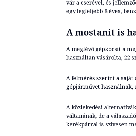
vár a cserével, és jellemz
egy legfeljebb 8 éves, ben
A mostanit is h
A meglévő gépkocsit a meg
használtan vásárolta, 22 s
A felmérés szerint a sajá
gépjárművet használnak, a
A közlekedési alternatív
váltanának, de a válaszad
kerékpárral is szívesen m