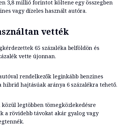
ően 3,8 millió forintot költene egy összegben
zines vagy dízeles használt autóra.
asználtan vették
kérdezettek 65 százaléka belföldön és
zázalék vette újonnan.
t autóval rendelkezők leginkább benzines
 hibrid hajtásúak aránya 6 százalékra tehető.
ák közül legtöbben tömegközlekedésre
ók a rövidebb távokat akár gyalog vagy
egtennék.