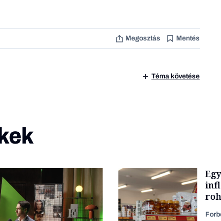
Megosztás
Mentés
Téma követése
kek
Egy
inf
roh
Forb