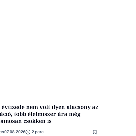
 évtizede nem volt ilyen alacsony az
láció, több élelmiszer ára még
amosan csökken is
es
07.08.2026
2 perc