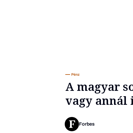
Pénz
A magyar so
vagy annál 
Forbes