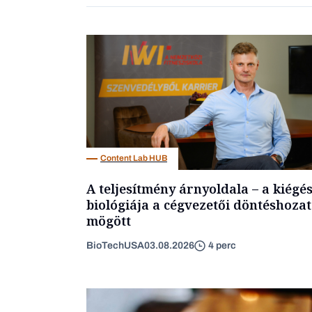
Content Lab HUB
A teljesítmény árnyoldala – a kiégé
biológiája a cégvezetői döntéshozat
mögött
BioTechUSA
03.08.2026
4 perc