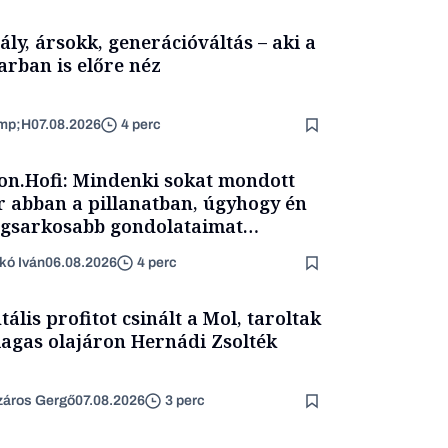
ály, ársokk, generációváltás – aki a
arban is előre néz
mp;H
07.08.2026
4 perc
on.Hofi: Mindenki sokat mondott
 abban a pillanatban, úgyhogy én
egsarkosabb gondolataimat
rtam kimondani
kó Iván
06.08.2026
4 perc
tális profitot csinált a Mol, taroltak
agas olajáron Hernádi Zsolték
áros Gergő
07.08.2026
3 perc