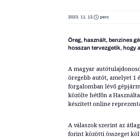
2023. 11. 13.
perc
Öreg, használt, benzines g
hosszan tervezgetik, hogy 
A magyar autótulajdonosok
öregebb autót, amelyet 1 és
forgalomban lévő gépjárm
közölte hétfőn a Használt
készített online reprezent
A válaszok szerint az átla
forint közötti összeget k