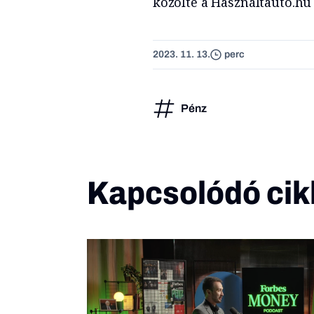
közölte a Használtautó.hu
2023. 11. 13.
perc
Pénz
Kapcsolódó cik