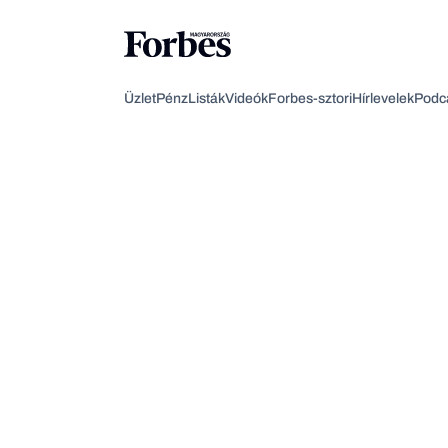
Üzlet
Pénz
Listák
Videók
Forbes-sztori
Hírlevelek
Podc