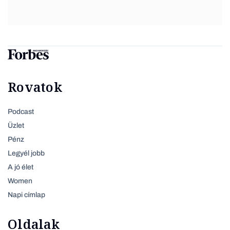
Rovatok
Podcast
Üzlet
Pénz
Legyél jobb
A jó élet
Women
Napi címlap
Oldalak