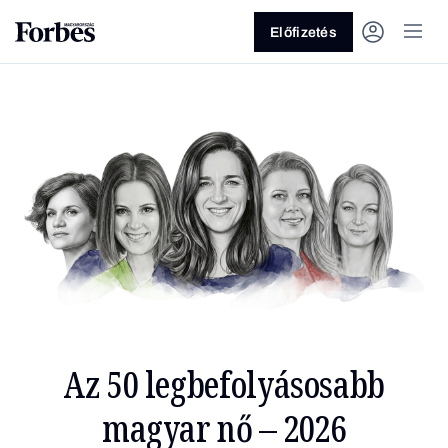
Előfizetés
Vagy fedezze fel a következő
témákat
Üzlet
Pénz
Zöld
Legyél jobb!
Az 50 legbefolyásosabb
magyar nő – 2026