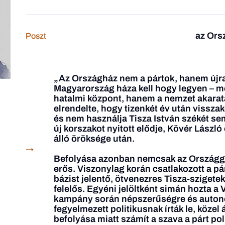
az Ors
Poszt
„Az Országház nem a pártok, hanem újr
Magyarország háza kell hogy legyen – m
hatalmi központ, hanem a nemzet akarat
elrendelte, hogy tizenkét év után vissza
és nem használja Tisza István székét s
új korszakot nyitott elődje, Kövér László
álló öröksége után.
→
Befolyása azonban nemcsak az Országgy
erős. Viszonylag korán csatlakozott a pá
bázist jelentő, ötvenezres Tisza-szigete
felelős. Egyéni jelöltként simán hozta a 
kampány során népszerűségre és autonóm
fegyelmezett politikusnak írták le, közel
befolyása miatt számít a szava a párt pol