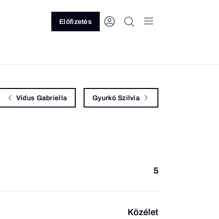
Előfizetés
Vidus Gabriella
Gyurkó Szilvia
5
Közélet