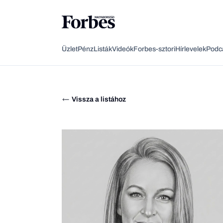
Üzlet
Pénz
Listák
Videók
Forbes-sztori
Hírlevelek
Podc
Vissza a listához