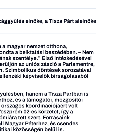
zággyűlés elnöke, a Tisza Párt alelnöke
a a magyar nemzet otthona,
ondta a beiktatási beszédében. – Nem
ának szentélye.” Első intézkedésével
kerüljön az uniós zászló a Parlamentre,
em. Szimbolikus döntések sorozatával
 ellenzéki képviselők bírságolásából
űlésben, hanem a Tisza Pártban is
rthoz, és a támogatói, mozgósítói
k országos koordinációjáért volt
Veszprém 02-es körzetet, így a
iára tett szert. Forrásaink
 áll Magyar Péterhez, és csendes
itikai közösségén belül is.