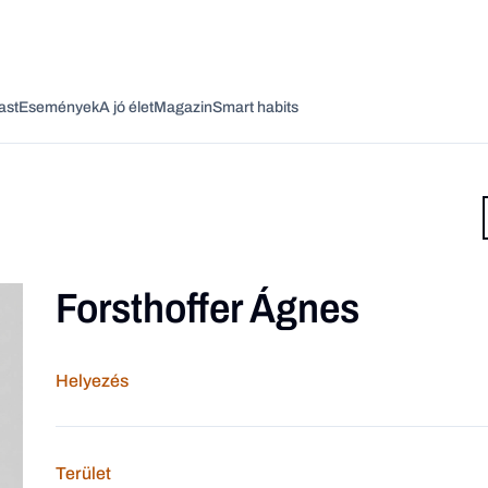
ast
Események
A jó élet
Magazin
Smart habits
Forsthoffer Ágnes
Vagy fedezze fel a következő témákat
Üzlet
Pénz
Zöld
Legyél jobb!
Helyezés
Terület