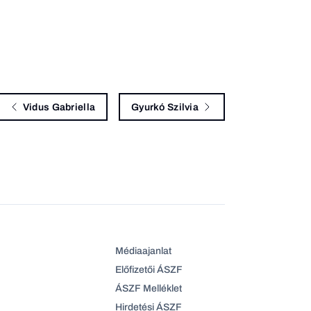
Vidus Gabriella
Gyurkó Szilvia
Médiaajanlat
Előfizetői ÁSZF
ÁSZF Melléklet
Hirdetési ÁSZF