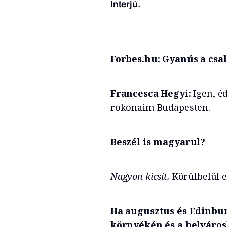
Interjú.
Forbes.hu: Gyanús a csa
Francesca Hegyi:
Igen, 
rokonaim Budapesten.
Beszél is magyarul?
Nagyon kicsit.
Körülbelül ez
Ha augusztus és Edinbu
környékén és a belváro