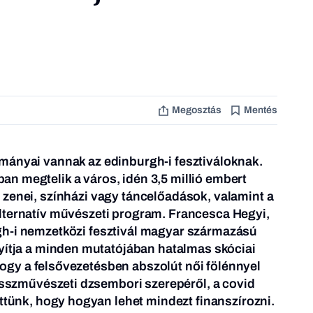
Megosztás
Mentés
mányai vannak az edinburgh-i fesztiváloknak.
n megtelik a város, idén 3,5 millió embert
 zenei, színházi vagy táncelőadások, valamint a
lternatív művészeti program. Francesca Hegyi,
gh-i nemzetközi fesztivál magyar származású
yítja a minden mutatójában hatalmas skóciai
, hogy a felsővezetésben abszolút női fölénnyel
 összművészeti dzsembori szerepéről, a covid
ettünk, hogy hogyan lehet mindezt finanszírozni.