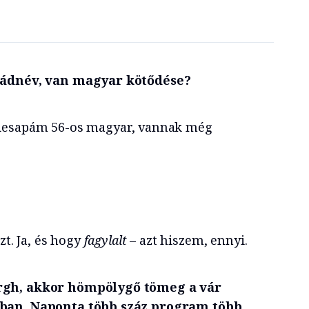
ládnév, van magyar kötődése?
édesapám 56-os magyar, vannak még
t. Ja, és hogy
fagylalt
– azt hiszem, ennyi.
rgh, akkor hömpölygő tömeg a vár
sban. Naponta több száz program több