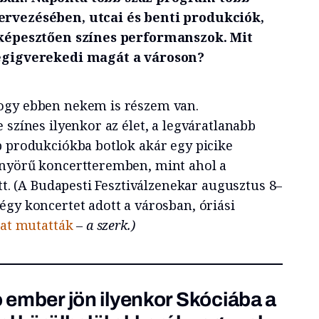
ervezésében, utcai és benti produkciók,
elképesztően színes performanszok. Mit
végigverekedi magát a városon?
ogy ebben nekem is részem van.
 színes ilyenkor az élet, a legváratlanabb
b produkciókba botlok akár egy picike
önyörű koncertteremben, mint ahol a
ett. (A Budapesti Fesztiválzenekar augusztus 8–
égy koncertet adott a városban, óriási
kat mutatták
– a szerk.)
ó ember jön ilyenkor Skóciába a