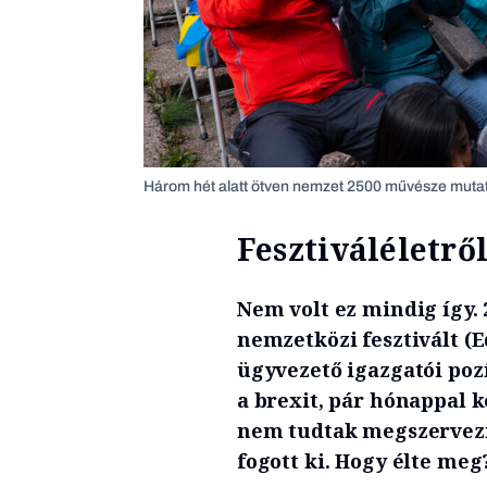
Három hét alatt ötven nemzet 2500 művésze mutatk
Fesztiváléletről
Nem volt ez mindig így. 
nemzetközi fesztivált (
E
ügyvezető igazgatói pozí
a brexit, pár hónappal k
nem tudtak megszervezni
fogott ki. Hogy élte meg