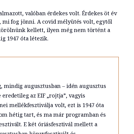
almazott, valóban érdekes volt. Érdekes öt év
, mi fog jönni. A covid mélyütés volt, egytől
örölnünk kellett, ilyen még nem történt a
ig 1947 óta létezik.
g, mindig augusztusban – idén augusztus
 eredetileg az EIF „rojtja”, vagyis
ei mellékfesztiválja volt, ezt is 1947 óta
rom hétig tart, és ma már programban és
sztivált. E két óriásfesztivál mellett a
usztusban könyvfesztivált és