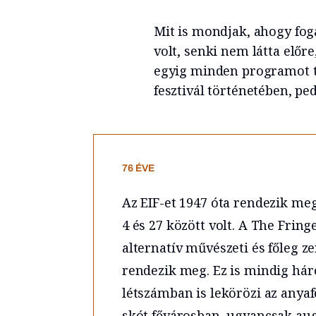
Mit is mondjak, ahogy fog
volt, senki nem látta előre
egyig minden programot t
fesztivál történetében, ped
76 ÉVE
Az EIF-et 1947 óta rendezik me
4 és 27 között volt. A The Fringe
alternatív művészeti és főleg zen
rendezik meg. Ez is mindig há
létszámban is lekörözi az anyafe
skót fővárosban, ugyancsak aug