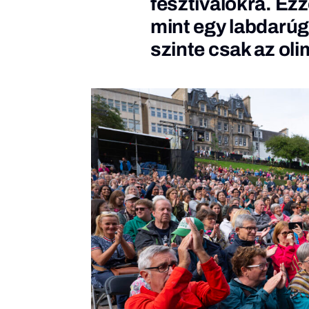
fesztiválokra. Ez
mint egy labdarú
szinte csak az ol