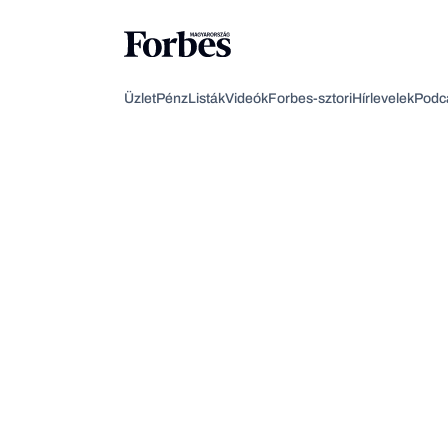
Üzlet
Pénz
Listák
Videók
Forbes-sztori
Hírlevelek
Podc