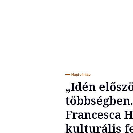
Napi címlap
„Idén elősz
többségben.
Francesca H
kulturális f