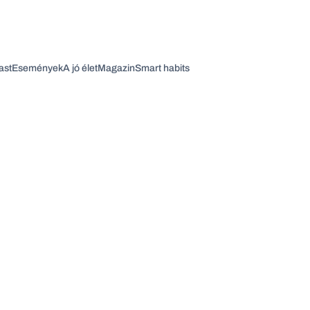
ast
Események
A jó élet
Magazin
Smart habits
Vagy fedezze fel a következő témákat
Üzlet
Pénz
Zöld
Legyél jobb!