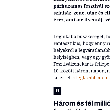
párhuzamos fesztivál sz
színház, zene, tánc és 
érez, amikor ilyentájt 
Leginkább büszkeséget, h
Fantasztikus, hogy ennyire
helyekről a legváratlanab
helyiségben, vagy egy gy
Fesztiválzenekar is fellép
10. között három napon, n
sikerrel:
a leglazább arcu
Három és fél milli