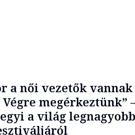
ör a női vezetők vannak
 Végre megérkeztünk” 
egyi a világ legnagyob
esztiváljáról