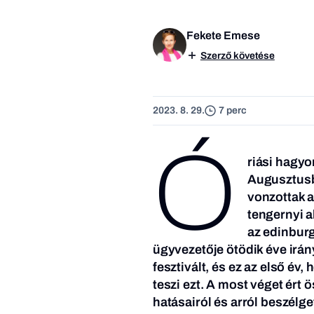
Fekete Emese
Szerző követése
2023. 8. 29.
7 perc
Ó
riási hagyo
Augusztusba
vonzottak a
tengernyi a
az edinbur
ügyvezetője ötödik éve irán
fesztivált, és ez az első év
teszi ezt. A most véget ért
hatásairól és arról beszélg