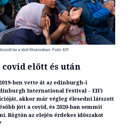
ozott be a skót fővárosban. Fotó: EIF
 covid előtt és után
2019-ben vette át az edinburgh-i
dinburgh International Festival
–
EIF)
cióját, akkor már végleg élesedni látszott
ésőbb jött a covid, és 2020-ban semmit
. Rögtön az elején érdekes időszakot
?