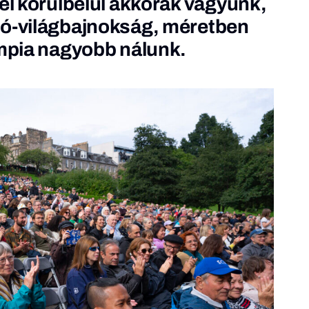
zel körülbelül akkorák vagyunk,
gó-világbajnokság, méretben
impia nagyobb nálunk.