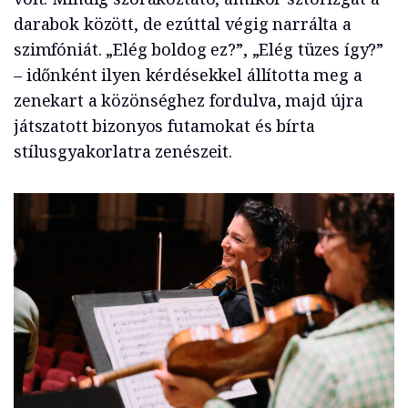
darabok között, de ezúttal végig narrálta a
szimfóniát. „Elég boldog ez?”, „Elég tüzes így?”
– időnként ilyen kérdésekkel állította meg a
zenekart a közönséghez fordulva, majd újra
játszatott bizonyos futamokat és bírta
stílusgyakorlatra zenészeit.