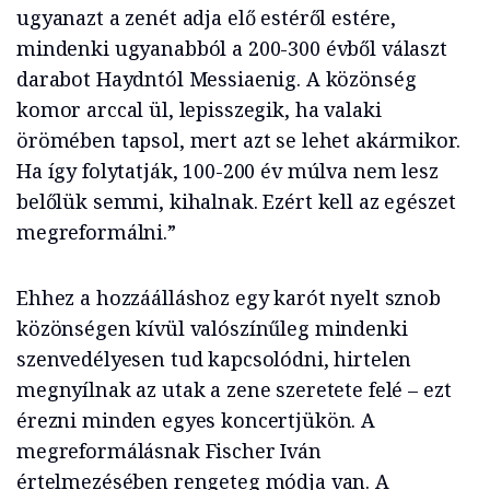
ugyanazt a zenét adja elő estéről estére,
mindenki ugyanabból a 200-300 évből választ
darabot Haydntól Messiaenig. A közönség
komor arccal ül, lepisszegik, ha valaki
örömében tapsol, mert azt se lehet akármikor.
Ha így folytatják, 100-200 év múlva nem lesz
belőlük semmi, kihalnak. Ezért kell az egészet
megreformálni.”
Ehhez a hozzáálláshoz egy karót nyelt sznob
közönségen kívül valószínűleg mindenki
szenvedélyesen tud kapcsolódni, hirtelen
megnyílnak az utak a zene szeretete felé – ezt
érezni minden egyes koncertjükön. A
megreformálásnak Fischer Iván
értelmezésében rengeteg módja van. A