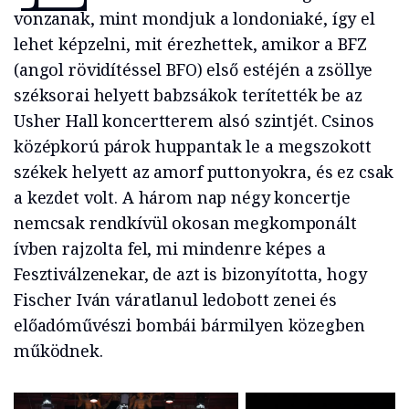
vonzanak, mint mondjuk a londoniaké, így el
lehet képzelni, mit érezhettek, amikor a BFZ
(angol rövidítéssel BFO) első estéjén a zsöllye
széksorai helyett babzsákok terítették be az
Usher Hall koncertterem alsó szintjét. Csinos
középkorú párok huppantak le a megszokott
székek helyett az amorf puttonyokra, és ez csak
a kezdet volt. A három nap négy koncertje
nemcsak rendkívül okosan megkomponált
ívben rajzolta fel, mi mindenre képes a
Fesztiválzenekar, de azt is bizonyította, hogy
Fischer Iván váratlanul ledobott zenei és
előadóművészi bombái bármilyen közegben
működnek.