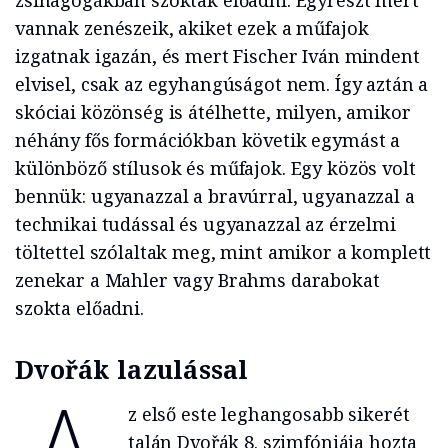
zsinagógákban szoktak előadni. Egyrészt mert
vannak zenészeik, akiket ezek a műfajok
izgatnak igazán, és mert Fischer Iván mindent
elvisel, csak az egyhangúságot nem. Így aztán a
skóciai közönség is átélhette, milyen, amikor
néhány fős formációkban követik egymást a
különböző stílusok és műfajok. Egy közös volt
bennük: ugyanazzal a bravúrral, ugyanazzal a
technikai tudással és ugyanazzal az érzelmi
töltettel szólaltak meg, mint amikor a komplett
zenekar a Mahler vagy Brahms darabokat
szokta előadni.
Dvořák lazulással
z első este leghangosabb sikerét
talán Dvořák 8. szimfóniája hozta