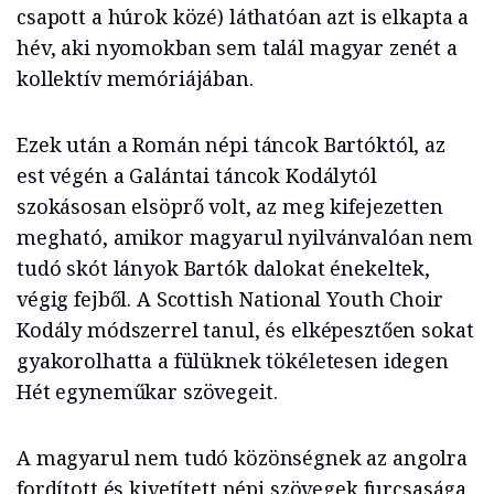
csapott a húrok közé) láthatóan azt is elkapta a
hév, aki nyomokban sem talál magyar zenét a
kollektív memóriájában.
Ezek után a Román népi táncok Bartóktól, az
est végén a Galántai táncok Kodálytól
szokásosan elsöprő volt, az meg kifejezetten
megható, amikor magyarul nyilvánvalóan nem
tudó skót lányok Bartók dalokat énekeltek,
végig fejből. A Scottish National Youth Choir
Kodály módszerrel tanul, és elképesztően sokat
gyakorolhatta a fülüknek tökéletesen idegen
Hét egyneműkar szövegeit.
A magyarul nem tudó közönségnek az angolra
fordított és kivetített népi szövegek furcsasága