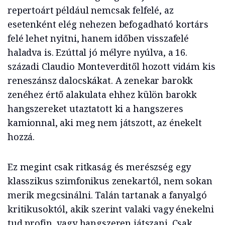
repertoárt például nemcsak felfelé, az
esetenként elég nehezen befogadható kortárs
felé lehet nyitni, hanem időben visszafelé
haladva is. Ezúttal jó mélyre nyúlva, a 16.
századi Claudio Monteverditől hozott vidám kis
reneszánsz dalocskákat. A zenekar barokk
zenéhez értő alakulata ehhez külön barokk
hangszereket utaztatott ki a hangszeres
kamionnal, aki meg nem játszott, az énekelt
hozzá.
Ez megint csak ritkaság és merészség egy
klasszikus szimfonikus zenekartól, nem sokan
merik megcsinálni. Talán tartanak a fanyalgó
kritikusoktól, akik szerint valaki vagy énekelni
tud profin, vagy hangszeren játszani. Csak