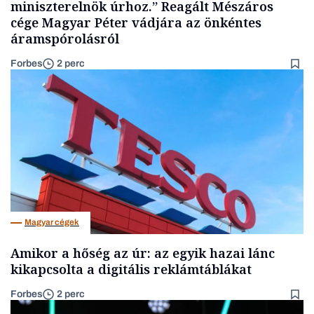
miniszterelnök úrhoz.” Reagált Mészáros
cége Magyar Péter vádjára az önkéntes
áramspórolásról
Forbes
2 perc
Magyar cégek
Amikor a hőség az úr: az egyik hazai lánc
kikapcsolta a digitális reklámtáblákat
Forbes
2 perc