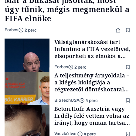
Már a bukását jósolták, most
úgy tűnik, mégis megmenekül a
FIFA elnöke
Forbes
2 perc
Válságtanácskozást tart
Infantino a FIFA vezetőivel,
elsöpörheti az elnököt a
világbajnokság
Forbes
2 perc
kiárusításának terve
A teljesítmény árnyoldala –
a kiégés biológiája a
cégvezetői döntéshozatal
mögött
BioTechUSA
4 perc
Foci-vb 2026
Beton.Hofi: Ausztria vagy
Erdély felé vettem volna az
irányt, hogy onnan tartsam
lélegeztetőgépen a magyar
Vaszkó Iván
4 perc