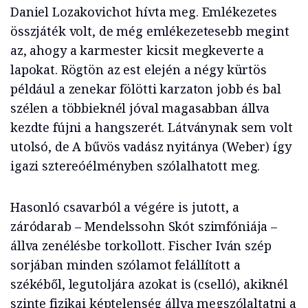
Daniel Lozakovichot hívta meg. Emlékezetes
összjáték volt, de még emlékezetesebb megint
az, ahogy a karmester kicsit megkeverte a
lapokat. Rögtön az est elején a négy kürtös
például a zenekar fölötti karzaton jobb és bal
szélen a többieknél jóval magasabban állva
kezdte fújni a hangszerét. Látványnak sem volt
utolsó, de A bűvös vadász nyitánya (Weber) így
igazi sztereóélményben szólalhatott meg.
Hasonló csavarból a végére is jutott, a
záródarab – Mendelssohn Skót szimfóniája –
állva zenélésbe torkollott. Fischer Iván szép
sorjában minden szólamot felállított a
székéből, legutoljára azokat is (cselló), akiknél
szinte fizikai képtelenség állva megszólaltatni a