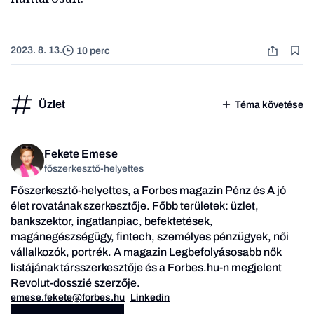
2023. 8. 13.
10 perc
Üzlet
Téma követése
Fekete Emese
főszerkesztő-helyettes
Főszerkesztő-helyettes, a Forbes magazin Pénz és A jó
élet rovatának szerkesztője. Főbb területek: üzlet,
bankszektor, ingatlanpiac, befektetések,
magánegészségügy, fintech, személyes pénzügyek, női
vállalkozók, portrék. A magazin Legbefolyásosabb nők
listájának társszerkesztője és a Forbes.hu-n megjelent
Revolut-dosszié szerzője.
emese.fekete@forbes.hu
Linkedin