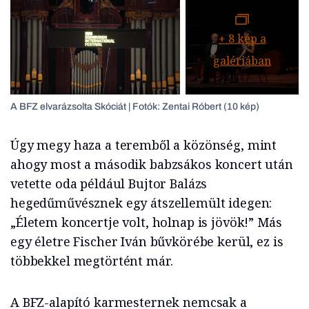
+
8
kép a
galériában
A BFZ elvarázsolta Skóciát | Fotók: Zentai Róbert (10 kép)
Úgy megy haza a teremből a közönség, mint
ahogy most a második babzsákos koncert után
vetette oda például Bujtor Balázs
hegedűművésznek egy átszellemült idegen:
„Életem koncertje volt, holnap is jövök!” Más
egy életre Fischer Iván bűvkörébe kerül, ez is
többekkel megtörtént már.
A BFZ-alapító karmesternek nemcsak a