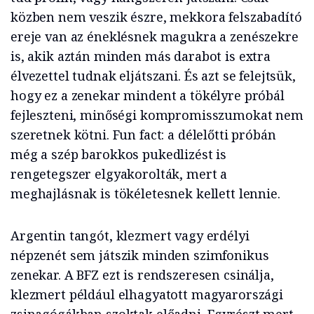
közben nem veszik észre, mekkora felszabadító
ereje van az éneklésnek magukra a zenészekre
is, akik aztán minden más darabot is extra
élvezettel tudnak eljátszani. És azt se felejtsük,
hogy ez a zenekar mindent a tökélyre próbál
fejleszteni, minőségi kompromisszumokat nem
szeretnek kötni. Fun fact: a délelőtti próbán
még a szép barokkos pukedlizést is
rengetegszer elgyakorolták, mert a
meghajlásnak is tökéletesnek kellett lennie.
Argentin tangót, klezmert vagy erdélyi
népzenét sem játszik minden szimfonikus
zenekar. A BFZ ezt is rendszeresen csinálja,
klezmert például elhagyatott magyarországi