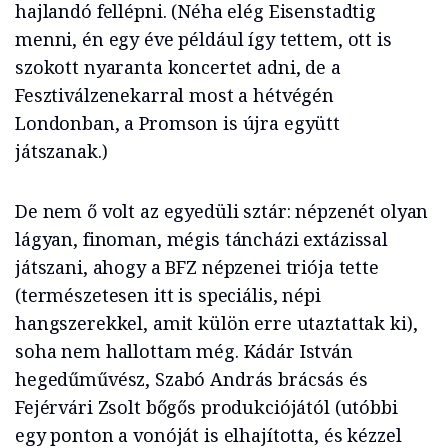
hajlandó fellépni. (Néha elég Eisenstadtig
menni, én egy éve például így tettem, ott is
szokott nyaranta koncertet adni, de a
Fesztiválzenekarral most a hétvégén
Londonban, a Promson is újra együtt
játszanak.)
De nem ő volt az egyedüli sztár: népzenét olyan
lágyan, finoman, mégis táncházi extázissal
játszani, ahogy a BFZ népzenei triója tette
(természetesen itt is speciális, népi
hangszerekkel, amit külön erre utaztattak ki),
soha nem hallottam még. Kádár István
hegedűművész, Szabó András brácsás és
Fejérvári Zsolt bőgős produkciójától (utóbbi
egy ponton a vonóját is elhajította, és kézzel