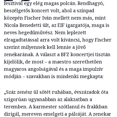
fesztivál egy elég magas polcán. Rendhagyó,
beszélgetős koncert volt, ahol a színpad
közepén Fischer Iván mellett nem más, mint
Nicola Benedetti ült, az EIF igazgatója, maga is
neves hegedűművész. Nem leplezett
elragadtatással arra volt kíváncsi, hogy Fischer
szerint milyennek kell lennie a jövő
zenekarának. A választ a BFZ koncertjei tisztán
kijelölik, de most – a maestro szerethetően
magyaros angolságával és a maga impulzív
módján – szavakban is mindenki megkapta:
„Száz zenész ül sötét ruhában, évszázadok óta
szigorúan ugyanabban az alakzatban a
teremben. A karmester szótlanul és frakkban
dirigál, mereven emelgeti a pálcáját. A zenekar