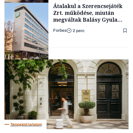
zenét
Content Lab HUB
Átalakul a Szerencsejáték
Zrt. működése, miután
megváltak Balásy Gyula
cégétől
Forbes
2 perc
Forbes-sztori
Társadalom
Támogatói tartalom