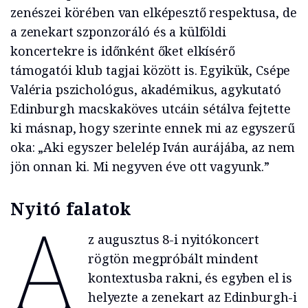
zenészei körében van elképesztő respektusa, de
a zenekart szponzoráló és a külföldi
koncertekre is időnként őket elkísérő
támogatói klub tagjai között is. Egyikük, Csépe
Valéria pszichológus, akadémikus, agykutató
Edinburgh macskaköves utcáin sétálva fejtette
ki másnap, hogy szerinte ennek mi az egyszerű
oka: „Aki egyszer belelép Iván aurájába, az nem
jön onnan ki. Mi negyven éve ott vagyunk.”
Nyitó falatok
A
z augusztus 8-i nyitókoncert
rögtön megpróbált mindent
kontextusba rakni, és egyben el is
helyezte a zenekart az Edinburgh-i