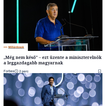
Milliárdosok
„Még nem késő” – ezt üzente a miniszterelnök
a leggazdagabb magyarnak
Forbes
2 perc