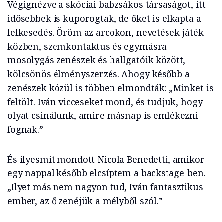
Végignézve a skóciai babzsákos társaságot, itt
idősebbek is kuporogtak, de őket is elkapta a
lelkesedés. Öröm az arcokon, nevetések játék
közben, szemkontaktus és egymásra
mosolygás zenészek és hallgatóik között,
kölcsönös élményszerzés. Ahogy később a
zenészek közül is többen elmondták: „Minket is
feltölt. Iván vicceseket mond, és tudjuk, hogy
olyat csinálunk, amire másnap is emlékezni
fognak.”
És ilyesmit mondott Nicola Benedetti, amikor
egy nappal később elcsíptem a backstage-ben.
„Ilyet más nem nagyon tud, Iván fantasztikus
ember, az ő zenéjük a mélyből szól.”