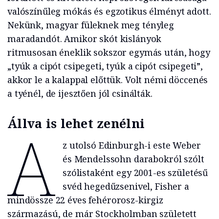
valószínűleg mókás és egzotikus élményt adott.
Nekünk, magyar füleknek meg tényleg
maradandót. Amikor skót kislányok
ritmusosan éneklik sokszor egymás után, hogy
„tyúk a cipót csipegeti, tyúk a cipót csipegeti”,
akkor le a kalappal előttük. Volt némi döccenés
a tyénél, de ijesztően jól csinálták.
Állva is lehet zenélni
A
z utolsó Edinburgh-i este Weber
és Mendelssohn darabokról szólt
szólistaként egy 2001-es születésű
svéd hegedűzsenivel, Fisher a
mindössze 22 éves fehérorosz-kirgiz
származású, de már Stockholmban született