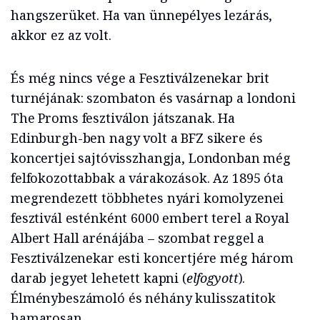
hangszerüket. Ha van ünnepélyes lezárás,
akkor ez az volt.
És még nincs vége a Fesztiválzenekar brit
turnéjának: szombaton és vasárnap a londoni
The Proms fesztiválon játszanak. Ha
Edinburgh-ben nagy volt a BFZ sikere és
koncertjei sajtóvisszhangja, Londonban még
felfokozottabbak a várakozások. Az 1895 óta
megrendezett többhetes nyári komolyzenei
fesztivál esténként 6000 embert terel a Royal
Albert Hall arénájába – szombat reggel a
Fesztiválzenekar esti koncertjére még három
darab jegyet lehetett kapni (
elfogyott
).
Élménybeszámoló és néhány kulisszatitok
hamarosan.