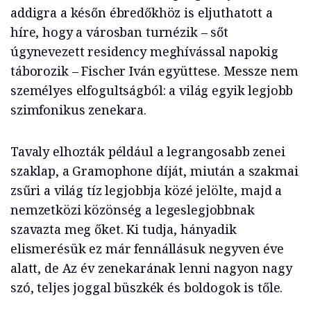
addigra a későn ébredőkhöz is eljuthatott a
híre, hogy a városban turnézik – sőt
úgynevezett residency meghívással napokig
táborozik – Fischer Iván együttese. Messze nem
személyes elfogultságból: a világ egyik legjobb
szimfonikus zenekara.
Tavaly elhozták például a legrangosabb zenei
szaklap, a Gramophone díját, miután a szakmai
zsűri a világ tíz legjobbja közé jelölte, majd a
nemzetközi közönség a legeslegjobbnak
szavazta meg őket. Ki tudja, hányadik
elismerésük ez már fennállásuk negyven éve
alatt, de Az év zenekarának lenni nagyon nagy
szó, teljes joggal büszkék és boldogok is tőle.