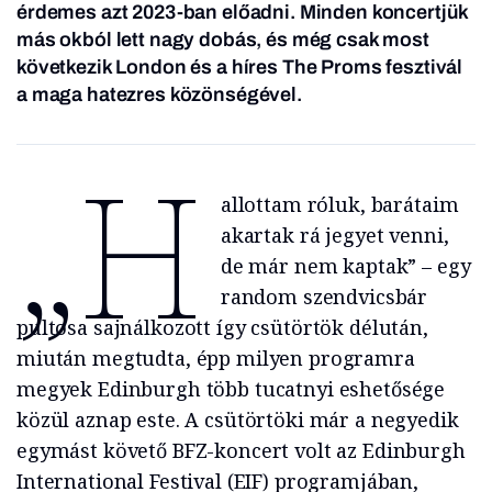
érdemes azt 2023-ban előadni. Minden koncertjük
más okból lett nagy dobás, és még csak most
következik London és a híres The Proms fesztivál
a maga hatezres közönségével.
„H
allottam róluk, barátaim
akartak rá jegyet venni,
de már nem kaptak” – egy
random szendvicsbár
pultosa sajnálkozott így csütörtök délután,
miután megtudta, épp milyen programra
megyek Edinburgh több tucatnyi eshetősége
közül aznap este. A csütörtöki már a negyedik
egymást követő BFZ-koncert volt az Edinburgh
International Festival (EIF) programjában,