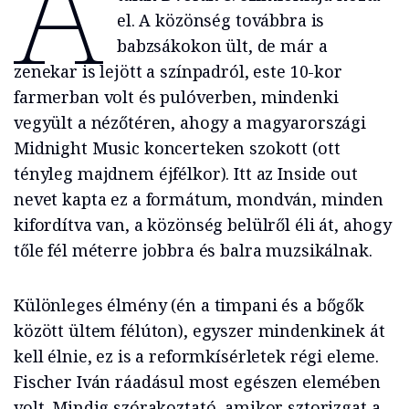
A
el. A közönség továbbra is
babzsákokon ült, de már a
zenekar is lejött a színpadról, este 10-kor
farmerban volt és pulóverben, mindenki
vegyült a nézőtéren, ahogy a magyarországi
Midnight Music koncerteken szokott (ott
tényleg majdnem éjfélkor). Itt az Inside out
nevet kapta ez a formátum, mondván, minden
kifordítva van, a közönség belülről éli át, ahogy
tőle fél méterre jobbra és balra muzsikálnak.
Különleges élmény (én a timpani és a bőgők
között ültem félúton), egyszer mindenkinek át
kell élnie, ez is a reformkísérletek régi eleme.
Fischer Iván ráadásul most egészen elemében
volt. Mindig szórakoztató, amikor sztorizgat a