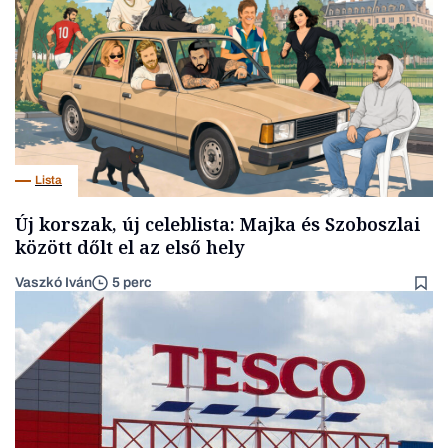
Lista
Új korszak, új celeblista: Majka és Szoboszlai
között dőlt el az első hely
Vaszkó Iván
5 perc