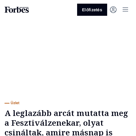
Előfizetés
Vagy fedezze fel a következő
témákat
Üzlet
Pénz
Zöld
Legyél jobb!
Üzlet
A leglazább arcát mutatta meg
a Fesztiválzenekar, olyat
csináltak, amire másnap is