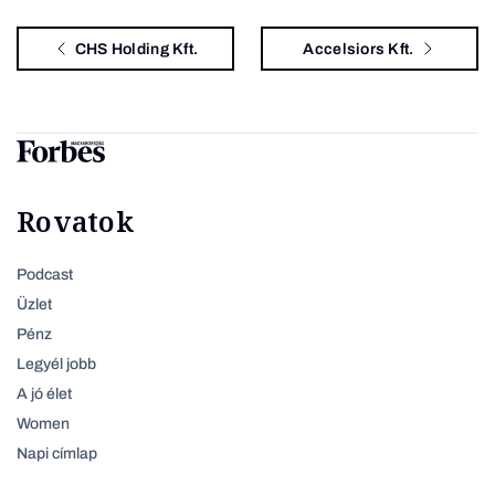
CHS Holding Kft.
Accelsiors Kft.
Rovatok
Podcast
Üzlet
Pénz
Legyél jobb
A jó élet
Women
Napi címlap