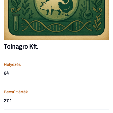
Tolnagro Kft.
Helyezés
64
Becsült érték
27,1