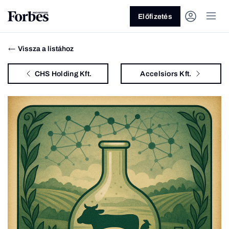
Előfizetés
Vissza a listához
CHS Holding Kft.
Accelsiors Kft.
Vagy fedezze fel a következő
témákat
Üzlet
Pénz
Zöld
Legyél jobb!