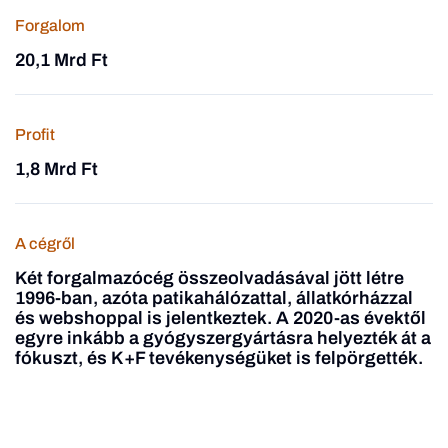
Forgalom
20,1 Mrd Ft
Profit
1,8 Mrd Ft
A cégről
Két forgalmazócég összeolvadásával jött létre
1996-ban, azóta patikahálózattal, állatkórházzal
és webshoppal is jelentkeztek. A 2020-as évektől
egyre inkább a gyógyszergyártásra helyezték át a
fókuszt, és K+F tevékenységüket is felpörgették.