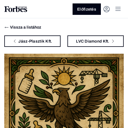
Előfizetés
Vissza a listához
Jász-Plasztik Kft.
LVC Diamond Kft.
Vagy fedezze fel a következő
témákat
Üzlet
Pénz
Zöld
Legyél jobb!