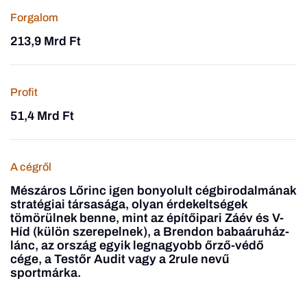
Forgalom
213,9 Mrd Ft
Profit
51,4 Mrd Ft
A cégről
Mészáros Lőrinc igen bonyolult cégbirodalmának
stratégiai társasága, olyan érdekeltségek
tömörülnek benne, mint az építőipari Záév és V-
Híd (külön szerepelnek), a Brendon babaáruház-
lánc, az ország egyik legnagyobb őrző-védő
cége, a Testőr Audit vagy a 2rule nevű
sportmárka.