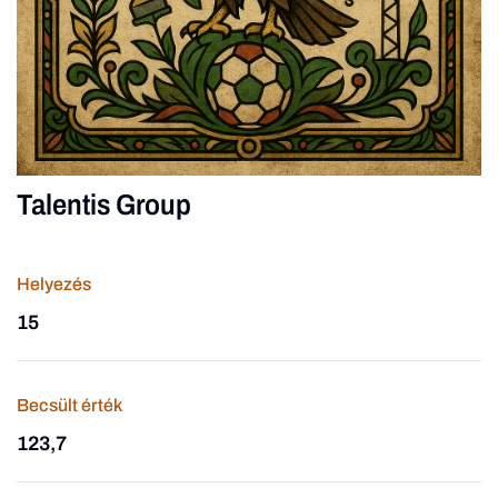
Talentis Group
Helyezés
15
Becsült érték
123,7