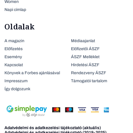
Women
Napi címlap
Oldalak
A magazin
Médiaajanlat
Előfizetés
Előfizetői ÁSZF
Esemény
ÁSZF Melléklet
Kapcsolat
Hirdetési ÁSZF
Könyvek a Forbes ajánlásával
Rendezveny ÁSZF
Impresszum
Támogatói tartalom
Így dolgozunk
Adatvédelmi és adatkezelési tájékoztató (aktuális)
Adatvédelmi és adatkezelési tájékoztató (2019-2025)