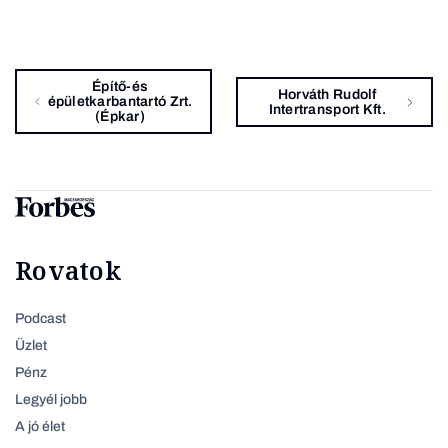
Építő-és
Horváth Rudolf
épületkarbantartó Zrt.
Intertransport Kft.
(Épkar)
Rovatok
Podcast
Üzlet
Pénz
Legyél jobb
A jó élet