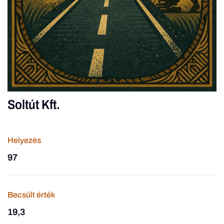
Soltút Kft.
Helyezés
97
Becsült érték
19,3