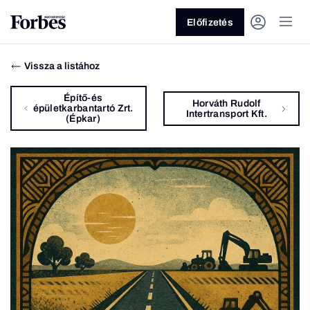
Előfizetés
Vissza a listához
Építő-és
Horváth Rudolf
épületkarbantartó Zrt.
Intertransport Kft.
(Épkar)
Vagy fedezze fel a következő
témákat
Üzlet
Pénz
Zöld
Legyél jobb!