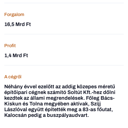
Forgalom
16,5 Mrd Ft
Profit
1,4 Mrd Ft
A cégről
Néhány évvel ezelőtt az addig közepes méretű
építőipari cégnek számító Soltút Kft.-hez dőlni
kezdtek az állami megrendelések. Főleg Bács-
Kiskun és Tolna megyében aktívak, Szíjj
Lászlóval együtt építették meg a 83-as főutat,
Kalocsán pedig a buszpályaudvart.