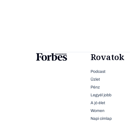
Rovatok
Podcast
Üzlet
Pénz
Legyél jobb
A jó élet
Women
Napi címlap