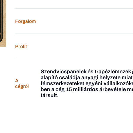
Forgalom
Profit
Szendvicspanelek és trapézlemezek 
alapító családja anyagi helyzete miat
A
fémszerkezeteket egyéni vállalkozókén
cégről
ben a cég 15 milliárdos árbevétele m
társult.