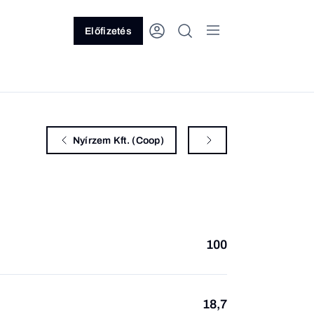
Előfizetés
Nyírzem Kft. (Coop)
.
100
18,7