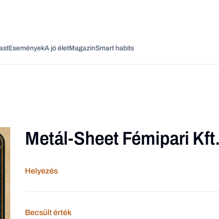
ast
Események
A jó élet
Magazin
Smart habits
Metál-Sheet Fémipari Kft
Vagy fedezze fel a következő témákat
Üzlet
Pénz
Zöld
Legyél jobb!
Helyezés
Becsült érték