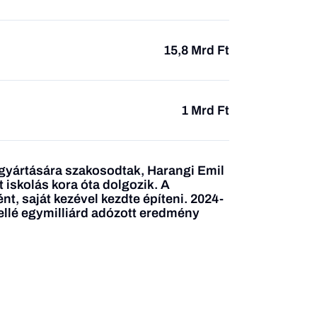
15,8 Mrd Ft
1 Mrd Ft
gyártására szakosodtak, Harangi Emil
t iskolás kora óta dolgozik. A
t, saját kezével kezdte építeni. 2024-
ellé egymilliárd adózott eredmény