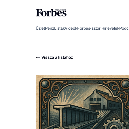
Üzlet
Pénz
Listák
Videók
Forbes-sztori
Hírlevelek
Podc
Vissza a listához