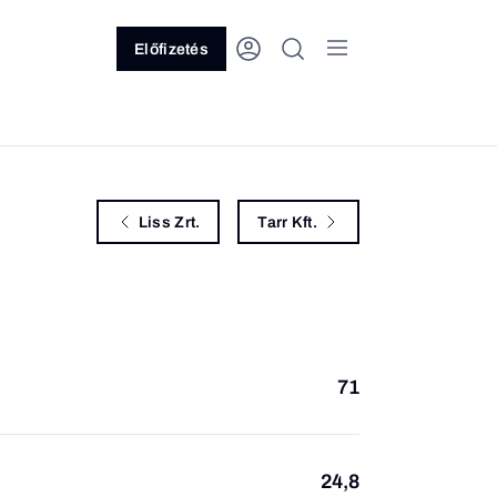
Előfizetés
Liss Zrt.
Tarr Kft.
71
24,8