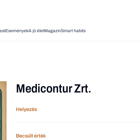
ast
Események
A jó élet
Magazin
Smart habits
Medicontur Zrt.
Vagy fedezze fel a következő témákat
Üzlet
Pénz
Zöld
Legyél jobb!
Helyezés
Becsült érték