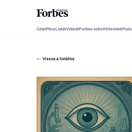
Üzlet
Pénz
Listák
Videók
Forbes-sztori
Hírlevelek
Podc
Vissza a listához