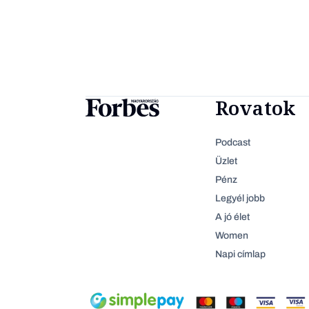
Rovatok
Podcast
Üzlet
Pénz
Legyél jobb
A jó élet
Women
Napi címlap