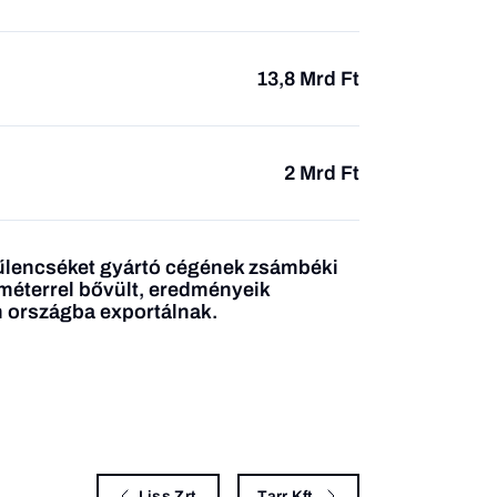
13,8 Mrd Ft
2 Mrd Ft
űlencséket gyártó cégének zsámbéki
méterrel bővült, eredményeik
n országba exportálnak.
Liss Zrt.
Tarr Kft.