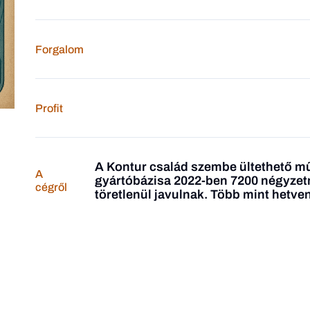
Forgalom
Profit
A Kontur család szembe ültethető m
A
gyártóbázisa 2022-ben 7200 négyzet
cégről
töretlenül javulnak. Több mint hetve