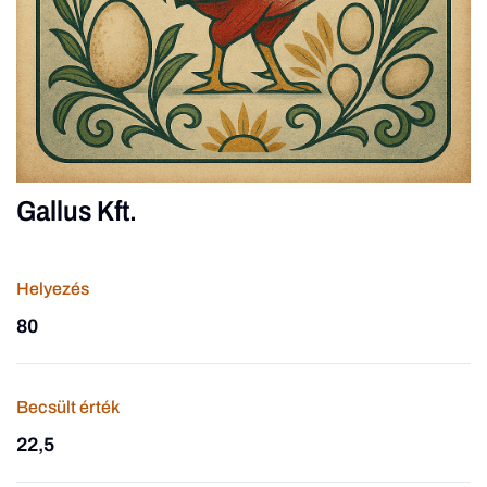
Gallus Kft.
Helyezés
80
Becsült érték
22,5