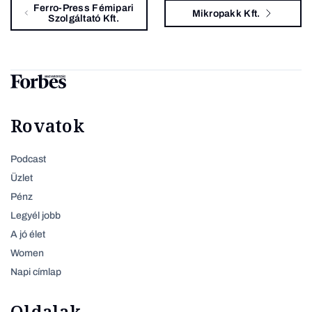
Ferro-Press Fémipari
Mikropakk Kft.
Szolgáltató Kft.
Rovatok
Podcast
Üzlet
Pénz
Legyél jobb
A jó élet
Women
Napi címlap
Oldalak