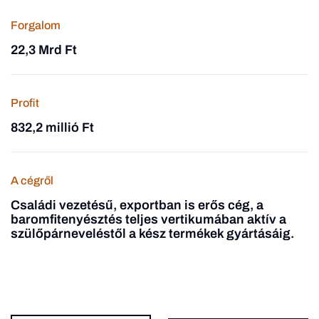
Forgalom
22,3 Mrd Ft
Profit
832,2 millió Ft
A cégről
Családi vezetésű, exportban is erős cég, a
baromfitenyésztés teljes vertikumában aktív a
szülőpárneveléstől a kész termékek gyártásáig.