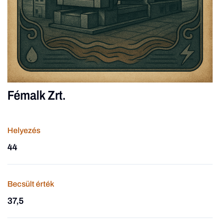
Fémalk Zrt.
Helyezés
44
Becsült érték
37,5