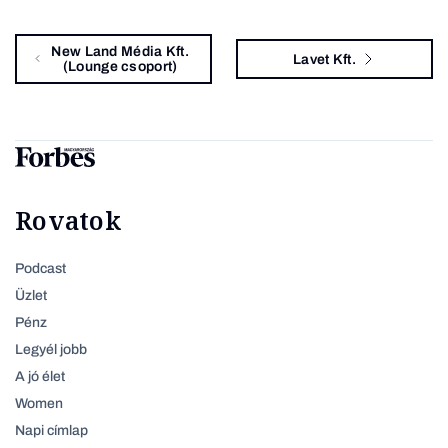
New Land Média Kft.
Lavet Kft.
(Lounge csoport)
Rovatok
Podcast
Üzlet
Pénz
Legyél jobb
A jó élet
Women
Napi címlap