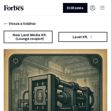
Előfizetés
Vissza a listához
New Land Média Kft.
Lavet Kft.
(Lounge csoport)
Vagy fedezze fel a következő
témákat
Üzlet
Pénz
Zöld
Legyél jobb!