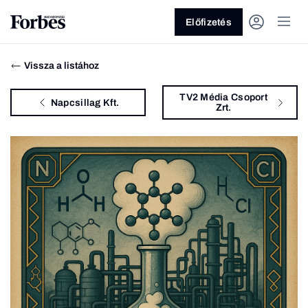
Előfizetés
Vissza a listához
TV2 Média Csoport
Napcsillag Kft.
Zrt.
Vagy fedezze fel a következő
témákat
Üzlet
Pénz
Zöld
Legyél jobb!