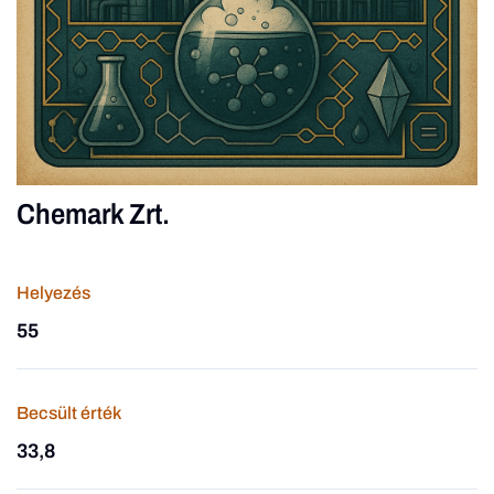
Chemark Zrt.
Helyezés
55
Becsült érték
33,8