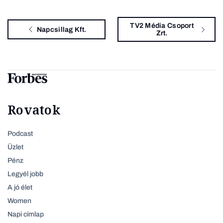
TV2 Média Csoport
Napcsillag Kft.
Zrt.
Rovatok
Podcast
Üzlet
Pénz
Legyél jobb
A jó élet
Women
Napi címlap