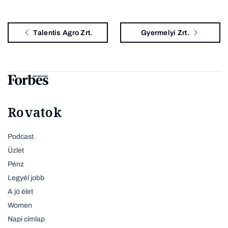
Talentis Agro Zrt.
Gyermelyi Zrt.
Rovatok
Podcast
Üzlet
Pénz
Legyél jobb
A jó élet
Women
Napi címlap