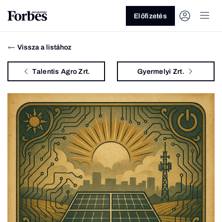
Előfizetés
Vissza a listához
Talentis Agro Zrt.
Gyermelyi Zrt.
Vagy fedezze fel a következő
témákat
Üzlet
Pénz
Zöld
Legyél jobb!