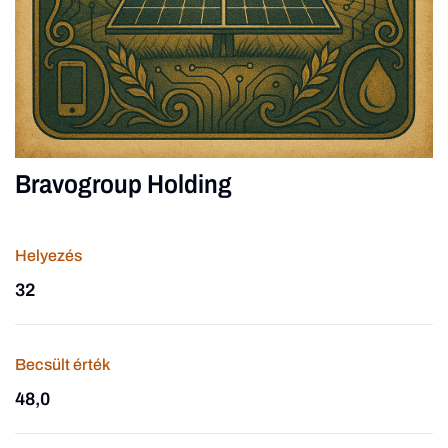
Bravogroup Holding
Helyezés
32
Becsült érték
48,0