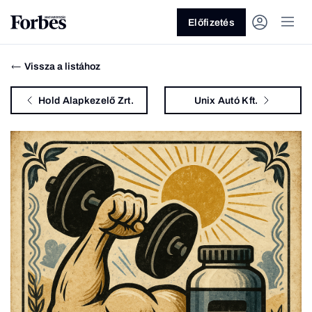
Előfizetés
Vissza a listához
Hold Alapkezelő Zrt.
Unix Autó Kft.
Vagy fedezze fel a következő
témákat
Üzlet
Pénz
Zöld
Legyél jobb!