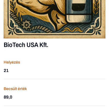
BioTech USA Kft.
Helyezés
21
Becsült érték
89,0