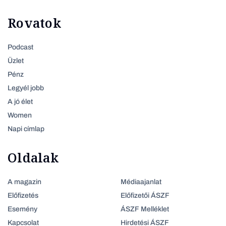
Rovatok
Podcast
Üzlet
Pénz
Legyél jobb
A jó élet
Women
Napi címlap
Oldalak
A magazin
Médiaajanlat
Előfizetés
Előfizetői ÁSZF
Esemény
ÁSZF Melléklet
Kapcsolat
Hirdetési ÁSZF