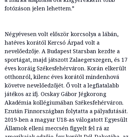
fotózáson jelen lehettem.”
Négyévesen volt először korcsolya a lábán,
hatéves korától Kercsó Árpad volt a
nevelőedzője. A Budapest Starsban kezdte a
sportágat, majd játszott Zalaegerszegen, és 17
éves koráig Székesfehérváron. Korán elkerült
otthonról, kilenc éves korától mindenhová
követve nevelőedzőjét. Ő volt a legfiatalabb
játékos az ifj. Ocskay Gábor Jégkorong
Akadémia kollégiumában Székesfehérváron.
Ezután Finnországban folytatta a pályafutását.
2019-ben a magyar U18-as válogatott Egyesült
Államok elleni meccsén figyelt fel rá az
amerikaiak edzője. Így került Dél-Dakotába, az