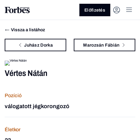
Előfizetés
Vissza a listához
Juhász Dorka
Marozsán Fábián
Vértes Nátán
Vagy fedezze fel a következő
témákat
Pozíció
Üzlet
Pénz
Zöld
Legyél jobb!
válogatott jégkorongozó
Életkor