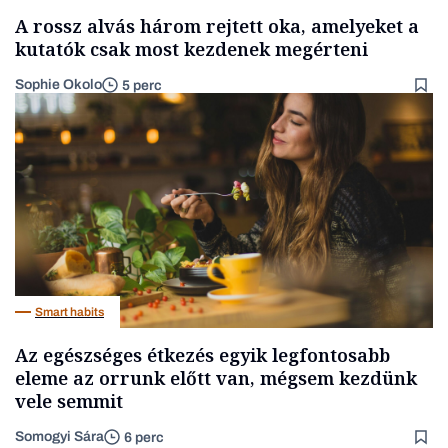
A rossz alvás három rejtett oka, amelyeket a
kutatók csak most kezdenek megérteni
Sophie Okolo
5 perc
Smart habits
Az egészséges étkezés egyik legfontosabb
eleme az orrunk előtt van, mégsem kezdünk
vele semmit
Somogyi Sára
6 perc