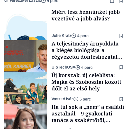
dr. Vereczkei László
4 perc
Miért tesz bennünket jobb
vezetővé a jobb alvás?
Julie Kratz
4 perc
A teljesítmény árnyoldala –
a kiégés biológiája a
cégvezetői döntéshozatal
mögött
BioTechUSA
4 perc
Smart habits
Új korszak, új celeblista:
Majka és Szoboszlai között
dőlt el az első hely
Vaszkó Iván
5 perc
Content Lab HUB
Ha túl sok a „nem” a családi
asztalnál – 9 gyakorlati
tanács a szakértőtől,
hogyan legyünk jól etető