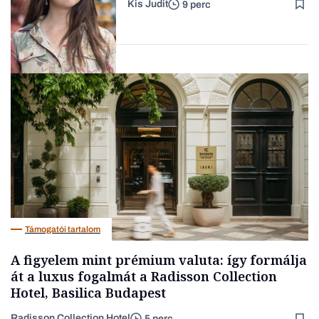
Kis Judit
9 perc
szülők
Lista
Gasztró
Támogatói tartalom
A figyelem mint prémium valuta: így formálja
át a luxus fogalmát a Radisson Collection
Hotel, Basilica Budapest
Radisson Collection Hotel
5 perc