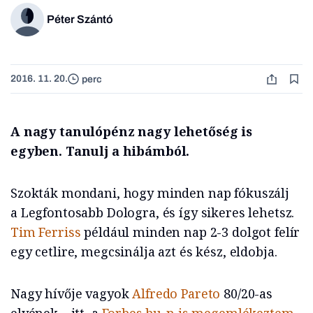
Péter Szántó
2016. 11. 20.
perc
A nagy tanulópénz nagy lehetőség is
egyben. Tanulj a hibámból.
Szokták mondani, hogy minden nap fókuszálj
a Legfontosabb Dologra, és így sikeres lehetsz.
Tim Ferriss
például minden nap 2-3 dolgot felír
egy cetlire, megcsinálja azt és kész, eldobja.
Nagy hívője vagyok
Alfredo Pareto
80/20-as