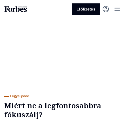
Előfizetés
Vagy fedezze fel a következő
témákat
Üzlet
Pénz
Zöld
Legyél jobb!
Legyél jobb!
Miért ne a legfontosabbra
fókuszálj?