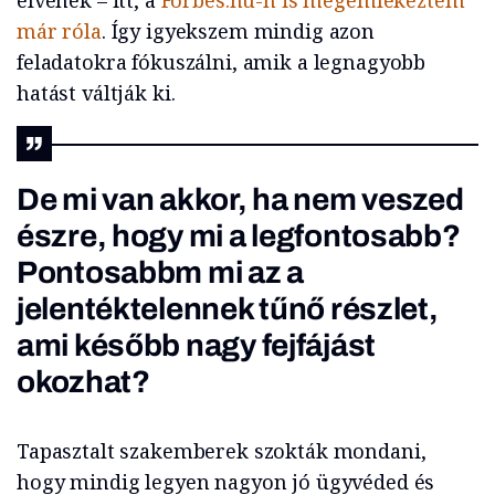
elvének – itt, a
Forbes.hu-n is megemlékeztem
már róla
. Így igyekszem mindig azon
feladatokra fókuszálni, amik a legnagyobb
hatást váltják ki.
De mi van akkor, ha nem veszed
észre, hogy mi a legfontosabb?
Pontosabbm mi az a
jelentéktelennek tűnő részlet,
ami később nagy fejfájást
okozhat?
Tapasztalt szakemberek szokták mondani,
hogy mindig legyen nagyon jó ügyvéded és