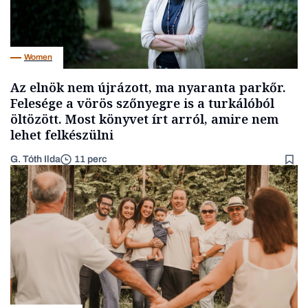
Women
Az elnök nem újrázott, ma nyaranta parkőr.
Felesége a vörös szőnyegre is a turkálóból
öltözött. Most könyvet írt arról, amire nem
lehet felkészülni
G. Tóth Ilda
11 perc