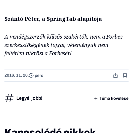
Szántó Péter, a SpringTab alapítója
A vendégszerzők külsős szakértők, nem a Forbes
szerkesztőségének tajgai, véleményük nem
feltétlen tükrözi a Forbesét!
2016. 11. 20.
perc
Legyél jobb!
Téma követése
Kapcsolódó cikkek