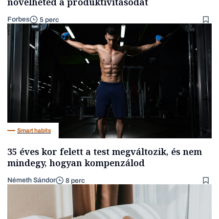
növelheted a produktivitásodat
Forbes
5 perc
Smart habits
35 éves kor felett a test megváltozik, és nem
mindegy, hogyan kompenzálod
Németh Sándor
8 perc