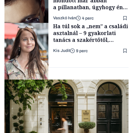
mondott már abban
a pillanatban, úgyhogy én
a legsarkosabb
Vaszkó Iván
4 perc
gondolataimat akartam
Content Lab HUB
Ha túl sok a „nem” a családi
kimondani
asztalnál – 9 gyakorlati
tanács a szakértőtől,
hogyan legyünk jól etető
Kis Judit
9 perc
szülők
Forbes-sztori
Gasztró