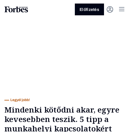
Előfizetés
Vagy fedezze fel a következő
témákat
Üzlet
Pénz
Zöld
Legyél jobb!
Legyél jobb!
Mindenki kötődni akar, egyre
kevesebben teszik. 5 tipp a
munkahelyi kapcsolatokért