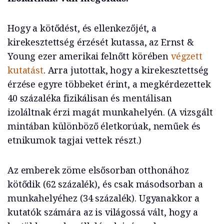
Hogy a kötődést, és ellenkezőjét, a
kirekesztettség érzését kutassa, az Ernst &
Young ezer amerikai felnőtt körében
végzett
kutatást
. Arra jutottak, hogy a kirekesztettség
érzése egyre többeket érint, a megkérdezettek
40 százaléka fizikálisan és mentálisan
izoláltnak érzi magát munkahelyén. (A vizsgált
mintában különböző életkorúak, neműek és
etnikumok tagjai vettek részt.)
Az emberek zöme elsősorban otthonához
kötődik (62 százalék), és csak másodsorban a
munkahelyéhez (34 százalék). Ugyanakkor a
kutatók számára az is világossá vált, hogy a