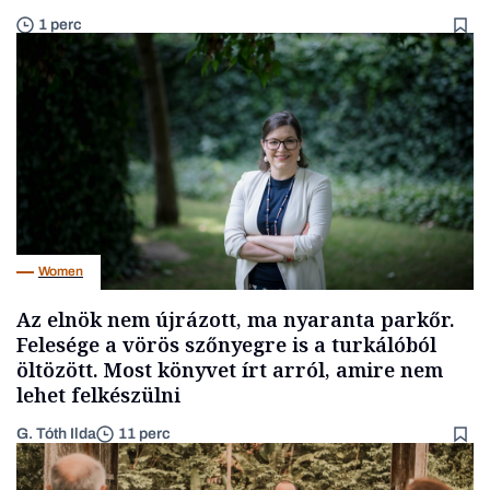
1 perc
Women
Az elnök nem újrázott, ma nyaranta parkőr.
Felesége a vörös szőnyegre is a turkálóból
öltözött. Most könyvet írt arról, amire nem
lehet felkészülni
G. Tóth Ilda
11 perc