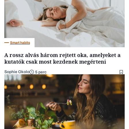
Smart habits
A rossz alvás három rejtett oka, amelyeket a
kutatók csak most kezdenek megérteni
Sophie Okolo
5 perc