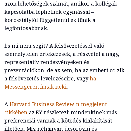
azon lehetőségek számát, amikor a kollégák
kapcsolatba léphetnek egymással –
korosztálytól függetlenül ez tűnik a
legfontosabbnak.
És mi nem segít? A felsővezetéssel való
személytelen értekezések, a részvétel a nagy,
reprezentatív rendezvényeken és
prezentációkon, de az sem, ha az embert cc-zik
a felsővezetés levelezéseire, vagy
ha
Messengeren írnak neki
.
A
Harvard Business Review-n megjelent
cikkében
az EY részletezi: mindenkinek más
preferenciái vannak a kötődés kialakítását
illetően. Míg néhányan ücsörögni és