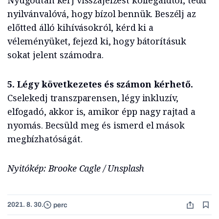
Nyugodtan kérj visszajelzést kollégáidtól, tedd
nyilvánvalóvá, hogy bízol bennük. Beszélj az
előtted álló kihívásokról, kérd ki a
véleményüket, fejezd ki, hogy bátorításuk
sokat jelent számodra.
5. Légy következetes és számon kérhető.
Cselekedj transzparensen, légy inkluzív,
elfogadó, akkor is, amikor épp nagy rajtad a
nyomás. Becsüld meg és ismerd el mások
megbízhatóságát.
Nyitókép: Brooke Cagle / Unsplash
2021. 8. 30.
perc