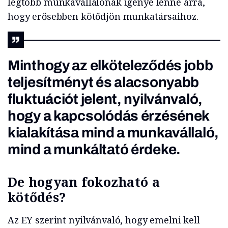
legtöbb munkavállalónak igénye lenne arra,
hogy erősebben kötődjön munkatársaihoz.
Minthogy az elköteleződés
jobb
teljesítményt és alacsonyabb
fluktuációt
jelent, nyilvánvaló,
hogy a kapcsolódás érzésének
kialakítása mind a munkavállaló,
mind a munkáltató érdeke.
De hogyan fokozható a
kötődés?
Az EY szerint nyilvánvaló, hogy emelni kell