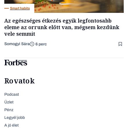
Smart habits
Az egészséges étkezés egyik legfontosabb
eleme az orrunk előtt van, mégsem kezdünk
vele semmit
Somogyi Sára
6 perc
Rovatok
Podcast
Üzlet
Pénz
Legyél jobb
A jó élet