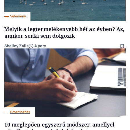
Vélemény
Melyik a legtermelékenyebb hét az évben? Az,
amikor senki sem dolgozik
Shelley Zalis
4 perc
Smart habits
10 meglepően egyszerű módszer, amellyel