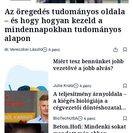
Az öregedés tudományos oldala
– és hogy hogyan kezeld a
mindennapokban tudományos
alapon
dr. Vereczkei László
4 perc
Miért tesz bennünket jobb
vezetővé a jobb alvás?
Julie Kratz
4 perc
A teljesítmény árnyoldala –
a kiégés biológiája a
cégvezetői döntéshozatal
mögött
BioTechUSA
4 perc
Smart habits
Beton.Hofi: Mindenki sokat