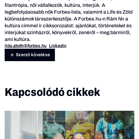
filantrópia, női vállalkozók, kultúra, interjúk.
A
legbefolyásosabb nők
Forbes-lista, valamint a Life és Zöld
különszámok társszerkesztője. A Forbes.hu-n
Rám fér a
kultúra
címmel ír cikksorozatot: ajánlókat, történeteket és
interjúkat színházról, könyvekről, zenéről – meg bármiről,
ami kultúra.
ilda.gtoth@forbes.hu
Linkedin
Szerző követése
Kapcsolódó cikkek