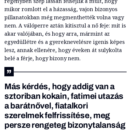
regényben szép lassan felsejlik a múlt, hogy
mikor romlott el a házasság, vajon bizonyos
pillanatokban még megmenthették volna vagy
nem. A válóperre aztán kitisztul a nő feje: mit is
akar valójában, és hogy arra, mármint az
egyedüllétre és a gyereknevelésre igenis képes
lesz, annak ellenére, hogy éveken át sulykolta
belé a férje, hogy bizony nem.
Más kérdés, hogy addig van a
sztoriban kokain, fatimei utazás
a barátnővel, fiatalkori
szerelmek felfrissítése, meg
persze rengeteg bizonytalanság