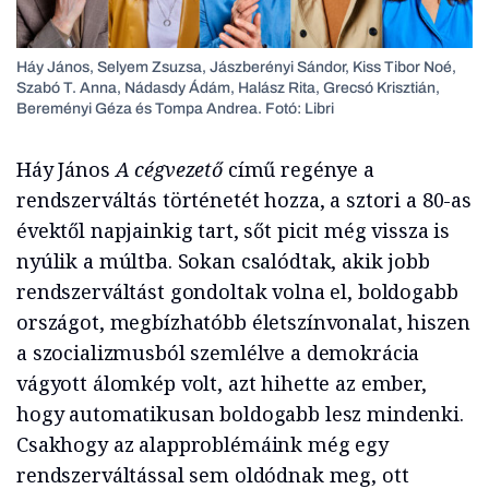
Háy János, Selyem Zsuzsa, Jászberényi Sándor, Kiss Tibor Noé,
Szabó T. Anna, Nádasdy Ádám, Halász Rita, Grecsó Krisztián,
Bereményi Géza és Tompa Andrea. Fotó: Libri
Háy János
A cégvezető
című regénye a
rendszerváltás történetét hozza, a sztori a 80-as
évektől napjainkig tart, sőt picit még vissza is
nyúlik a múltba. Sokan csalódtak, akik jobb
rendszerváltást gondoltak volna el, boldogabb
országot, megbízhatóbb életszínvonalat, hiszen
a szocializmusból szemlélve a demokrácia
vágyott álomkép volt, azt hihette az ember,
hogy automatikusan boldogabb lesz mindenki.
Csakhogy az alapproblémáink még egy
rendszerváltással sem oldódnak meg, ott