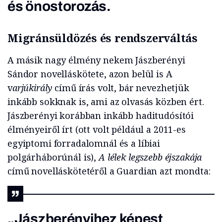
és önostorozás.
Migránsüldözés és rendszerváltás
A másik nagy élmény nekem Jászberényi
Sándor novelláskötete, azon belül is A
v
arjúkirály
című írás volt, bár nevezhetjük
inkább sokknak is, ami az olvasás közben ért.
Jászberényi korábban inkább haditudósítói
élményeiről írt (ott volt például a 2011-es
egyiptomi forradalomnál és a líbiai
polgárháborúnál is),
A lélek legszebb éjszakája
című novelláskötetéről a Guardian azt mondta:
„Jászberényihez képest