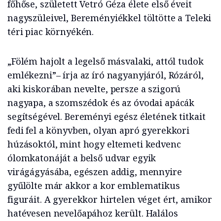
főhőse, született Vetró Géza élete első éveit
nagyszüleivel, Bereményiékkel töltötte a Teleki
téri piac környékén.
„Fölém hajolt a legelső másvalaki, attól tudok
emlékezni”– írja az író nagyanyjáról, Rózáról,
aki kiskorában nevelte, persze a szigorú
nagyapa, a szomszédok és az óvodai apácák
segítségével. Bereményi egész életének titkait
fedi fel a könyvben, olyan apró gyerekkori
húzásoktól, mint hogy eltemeti kedvenc
ólomkatonáját a belső udvar egyik
virágágyásába, egészen addig, mennyire
gyűlölte már akkor a kor emblematikus
figuráit. A gyerekkor hirtelen véget ért, amikor
hatévesen nevelőapához került. Halálos