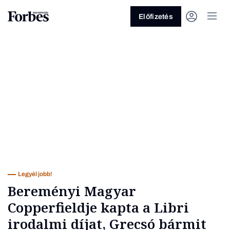
Előfizetés
Vagy fedezze fel a következő
témákat
Üzlet
Pénz
Zöld
Legyél jobb!
Legyél jobb!
Bereményi Magyar
Copperfieldje kapta a Libri
irodalmi díjat, Grecsó bármit