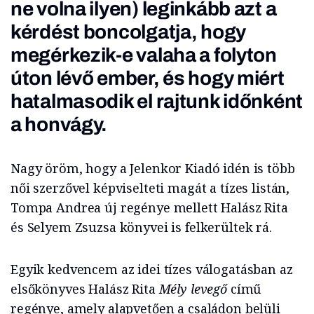
ne volna ilyen) leginkább azt a
kérdést boncolgatja, hogy
megérkezik-e valaha a folyton
úton lévő ember, és hogy miért
hatalmasodik el rajtunk időnként
a honvágy.
Nagy öröm, hogy a Jelenkor Kiadó idén is több
női szerzővel képviselteti magát a tízes listán,
Tompa Andrea új regénye mellett Halász Rita
és Selyem Zsuzsa könyvei is felkerültek rá.
Egyik kedvencem az idei tízes válogatásban az
elsőkönyves Halász Rita
Mély levegő
című
regénye, amely alapvetően a családon belüli