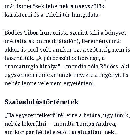
már ismerősek lehetnek a nagyszülők
karakterei és a Teleki tér hangulata.
Bödőcs Tibor humorista szerint (aki a könyvet
méltatta az onine díjátadón), Bereményi már
akkor is cool volt, amikor ezt a szót még nem is
használták. „A párbeszédek hercege, a
dramaturgia királya” – mondta róla Bödőcs, aki
egyszerűen remekműnek nevezte a regényt. És
nehéz lenne vele nem egyetérteni.
Szabadulástörténetek
„Ha egyszer felkerültél erre a listára, úgy tűnik,
nehéz lekerülni” – mondta Tompa Andrea,
amikor pár héttel ezelőtt gratuláltam neki