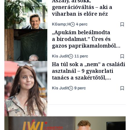
Aszály, ársokk,
generációváltás – aki a
viharban is előre néz
K&amp;H
4 perc
Smart habits
„Apukám beleálmodta
a birodalmat.” Üres és
gazos paprikamalomból
lett az igazi családi
Kis Judit
11 perc
fűszersztori
TÁMOGATÓI
Ha túl sok a „nem” a családi
TARTALOM
asztalnál – 9 gyakorlati
tanács a szakértőtől,
hogyan legyünk jól etető
Kis Judit
9 perc
szülők
Családi
vállalkozások
Gasztró