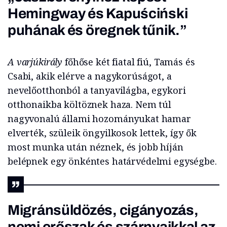
Hemingway és Kapuściński
puhának és öregnek tűnik.”
A varjúkirály
főhőse két fiatal fiú, Tamás és
Csabi, akik elérve a nagykorúságot, a
nevelőotthonból a tanyavilágba, egykori
otthonaikba költöznek haza. Nem túl
nagyvonalú állami hozományukat hamar
elverték, szüleik öngyilkosok lettek, így ők
most munka után néznek, és jobb híján
belépnek egy önkéntes határvédelmi egységbe.
Migránsüldözés, cigányozás,
nemi erőszak és szárnyaikkal az