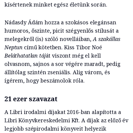
kísértenek minket egész életünk során.
Nádasdy Ádám hozza a szokásos elegánsan
humoros, őszinte, picit szégyenlős stílusát a
melegekről (is) szóló novelláiban,
A szakállas
Neptun
című kötetben. Kiss Tibor Noé
Beláthatatlan táj
át viszont még el kell
olvasnom, sajnos a sor végére maradt, pedig
állítólag szintén zseniális. Alig várom, és
ígérem, hogy beszámolok róla.
21 ezer szavazat
A Libri irodalmi díjakat 2016-ban alapította a
Libri Könyvkereskedelmi Kft. A díjak az előző év
legjobb szépirodalmi könyveit helyezik