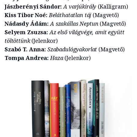
Jászberényi Sándor:
A varjúkirály
(Kalligram)
Kiss Tibor Noé:
Beláthatatlan táj
(Magvető)
Nádasdy Ádám:
A szakállas Neptun
(Magvető)
Selyem Zsuzsa:
Az első világvége, amit együtt
töltöttünk
(Jelenkor)
Szabó T. Anna:
Szabadulógyakorlat
(Magvető)
Tompa Andrea:
Haza
(Jelenkor)