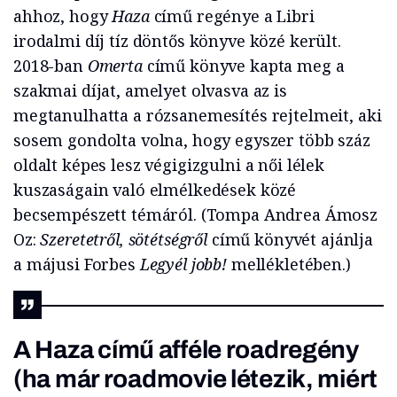
ahhoz, hogy
Haza
című regénye a Libri
irodalmi díj tíz döntős könyve közé került.
2018-ban
Omerta
című könyve kapta meg a
szakmai díjat, amelyet olvasva az is
megtanulhatta a rózsanemesítés rejtelmeit, aki
sosem gondolta volna, hogy egyszer több száz
oldalt képes lesz végigizgulni a női lélek
kuszaságain való elmélkedések közé
becsempészett témáról. (Tompa Andrea Ámosz
Oz:
Szeretetről, sötétségről
című könyvét ajánlja
a májusi Forbes
Legyél jobb!
mellékletében.)
A
Haza
című afféle roadregény
(ha már roadmovie létezik, miért