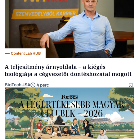
Content Lab HUB
A teljesítmény árnyoldala – a kiégés
biológiája a cégvezetői döntéshozatal mögött
BioTechUSA
4 perc