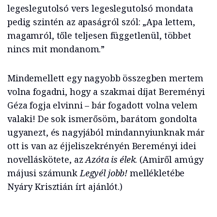
legeslegutolsó vers legeslegutolsó mondata
pedig szintén az apaságról szól: „Apa lettem,
magamról, tőle teljesen függetlenül, többet
nincs mit mondanom.”
Mindemellett egy nagyobb összegben mertem
volna fogadni, hogy a szakmai díjat Bereményi
Géza fogja elvinni – bár fogadott volna velem
valaki! De sok ismerősöm, barátom gondolta
ugyanezt, és nagyjából mindannyiunknak már
ott is van az éjjeliszekrényén Bereményi idei
novelláskötete, az
Azóta is élek
. (Amiről amúgy
májusi számunk
Legyél jobb!
mellékletébe
Nyáry Krisztián írt ajánlót.)