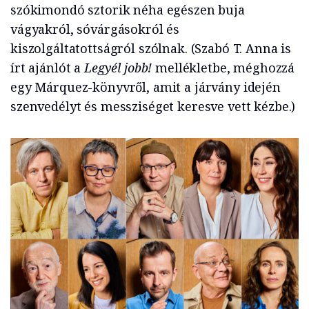
szókimondó sztorik néha egészen buja
vágyakról, sóvárgásokról és
kiszolgáltatottságról szólnak. (Szabó T. Anna is
írt ajánlót a
Legyél jobb!
mellékletbe, méghozzá
egy Márquez-könyvről, amit a járvány idején
szenvedélyt és messziséget keresve vett kézbe.)