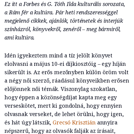
Ez itt a Forbes és G. Tóth Ilda kulturális sorozata,
a Rám fér a kultúra. Pár heti rendszerességgel
megjelenő cikkek, ajánlók, történetek és interjúk
színházról, könyvekről, zenéről – meg bármiről,
ami kultúra.
Idén igyekeztem mind a tíz jelölt könyvet
elolvasni a május 10-ei díjkiosztóig – egy híján
sikerült is. Az erős mezőnyben külön öröm volt
a négy női szerző, ráadásul könyveikben erősen
előjönnek női témák. Viszonylag szokatlan,
hogy éppen a közönségdíjat kapta meg egy
verseskötet, mert ki gondolná, hogy ennyien
olvasnak verseket, de lehet örülni, hogy igen,
és hát úgy látszik,
Grecsó Krisztián
annyira
népszerű, hogy az olvasók falják az írásait,