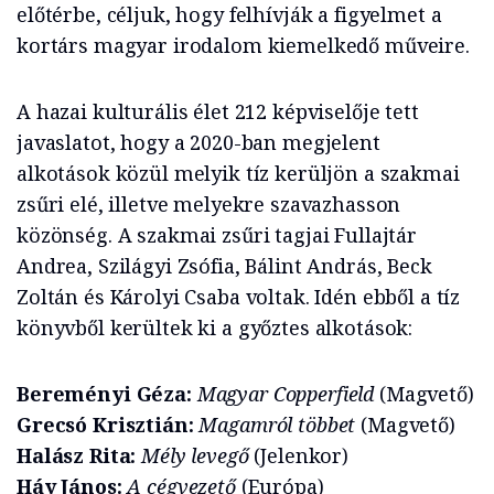
előtérbe, céljuk, hogy felhívják a figyelmet a
kortárs magyar irodalom kiemelkedő műveire.
A hazai kulturális élet 212 képviselője tett
javaslatot, hogy a 2020-ban megjelent
alkotások közül melyik tíz kerüljön a szakmai
zsűri elé, illetve melyekre szavazhasson
közönség. A szakmai zsűri tagjai Fullajtár
Andrea, Szilágyi Zsófia, Bálint András, Beck
Zoltán és Károlyi Csaba voltak. Idén ebből a tíz
könyvből kerültek ki a győztes alkotások:
Bereményi Géza:
Magyar Copperfield
(Magvető)
Grecsó Krisztián:
Magamról többet
(Magvető)
Halász Rita:
Mély levegő
(Jelenkor)
Háy János:
A cégvezető
(Európa)