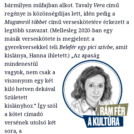
bármilyen műfajban alkot. Tavaly
Vera
című
regénye is közönségdíjas lett, idén pedig a
Magamról többet
című verseskötetére érkezett a
legtöbb szavazat. (Mellesleg 2020-ban egy
másik verseskötete is megjelent: a
gyerekversekkel teli
Belefér egy pici szívbe
, amit
kislánya, Hanna ihletett.)
„Az apaság
mindenestül
vagyok, nem csak a
viszonyom egy két
kiló hetven dekával
Született
kislányhoz.” Így szól
a kötet címadó
versének utolsó két
sora, a