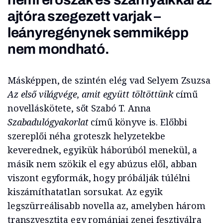
ajtóra szegezett varjak –
leányregénynek semmiképp
nem mondható.
Másképpen, de szintén elég vad Selyem Zsuzsa
Az első világvége, amit együtt töltöttünk
című
novelláskötete, sőt Szabó T. Anna
Szabadulógyakorlat
című könyve is. Előbbi
szereplői néha groteszk helyzetekbe
keverednek, egyikük háborúból menekül, a
másik nem szökik el egy abúzus elől, abban
viszont egyformák, hogy próbálják túlélni
kiszámíthatatlan sorsukat. Az egyik
legszürreálisabb novella az, amelyben három
transzvesztita egy romániai zenei fesztiválra