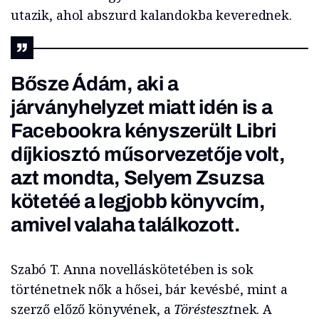
utazik, ahol abszurd kalandokba keverednek.
Bősze Ádám, aki a
járványhelyzet miatt idén is a
Facebookra kényszerült Libri
díjkiosztó műsorvezetője volt,
azt mondta, Selyem Zsuzsa
kötetéé a legjobb könyvcím,
amivel valaha találkozott.
Szabó T. Anna novelláskötetében is sok
történetnek nők a hősei, bár kevésbé, mint a
szerző előző könyvének, a
Törésteszt
nek. A