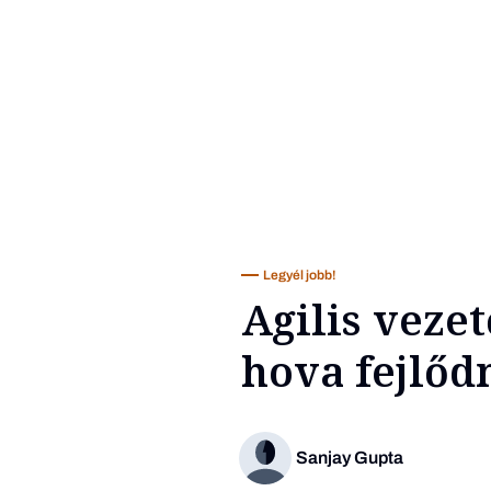
Legyél jobb!
Agilis veze
hova fejlődn
Sanjay Gupta