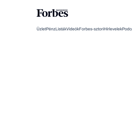
Üzlet
Pénz
Listák
Videók
Forbes-sztori
Hírlevelek
Podc