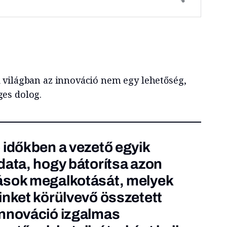
világban az innováció nem egy lehetőség,
es dolog.
 időkben a vezető egyik
data, hogy bátorítsa azon
ások megalkotását, melyek
inket körülvevő összetett
innováció izgalmas