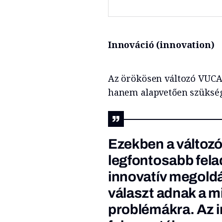
Innováció (innovation)
Az örökösen változó VUCA 
hanem alapvetően szükség
Ezekben a változó
legfontosabb fela
innovatív megold
választ adnak a m
problémákra. Az 