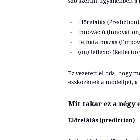
szó szerint ugyanebben a 
Előrelátás (Prediction)
Innováció (Innovation)
Felhatalmazás (Empo
(ön)Reflexió (Reflection
Ez vezetett el oda, hogy m
eszközének a modelljét, a 
Mit takar ez a négy 
Előrelátás (prediction)