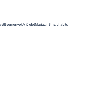
ast
Események
A jó élet
Magazin
Smart habits
Vagy fedezze fel a következő témákat
Üzlet
Pénz
Zöld
Legyél jobb!