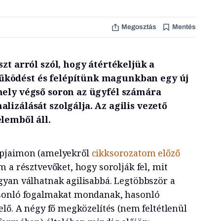
Megosztás
Mentés
szt arról szól, hogy átértékeljük a
ködést és felépítünk magunkban egy új
mely végső soron az ügyfél számára
lizálását szolgálja. Az agilis vezető
lemből áll.
opjaimon (amelyekről
cikksorozatom előző
m a résztvevőket, hogy sorolják fel, mit
yan válhatnak agilisabbá. Legtöbbször a
sonló fogalmakat mondanak, hasonló
lő. A négy fő megközelítés (nem feltétlenül