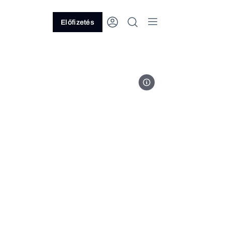
Előfizetés
Fotó: Brooke Lark // Unsplash