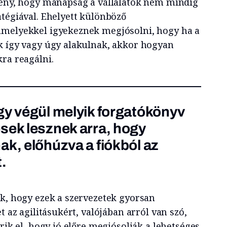
tény, hogy manapság a vállalatok nem mindig
atégiával. Ehelyett különböző
amelyekkel igyekeznek megjósolni, hogy ha a
k így vagy úgy alakulnak, akkor hogyan
ra reagálni.
gy végül melyik forgatókönyv
sek lesznek arra, hogy
ak, előhúzva a fiókból az
t.
ik, hogy ezek a szervezetek gyorsan
t az agilitásukért, valójában arról van szó,
érik el, hogy jó előre megjósolják a lehetséges