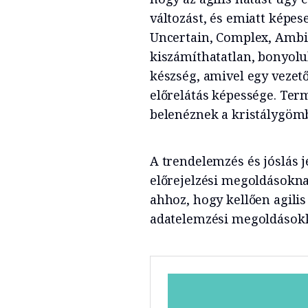
változást, és emiatt képes
Uncertain, Complex, Ambi
kiszámíthatatlan, bonyolul
készség, amivel egy vezető
előrelátás képessége. Ter
belenéznek a kristálygömbj
A trendelemzés és jóslás j
előrejelzési megoldásokn
ahhoz, hogy kellően agilis 
adatelemzési megoldásokka