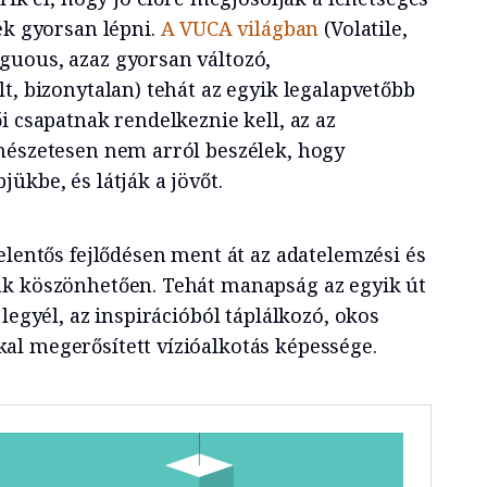
ek gyorsan lépni.
A VUCA világban
(Volatile,
guous, azaz gyorsan változó,
t, bizonytalan) tehát az egyik legalapvetőbb
i csapatnak rendelkeznie kell, az az
mészetesen nem arról beszélek, hogy
ükbe, és látják a jövőt.
elentős fejlődésen ment át az adatelemzési és
ak köszönhetően. Tehát manapság az egyik út
legyél, az inspirációból táplálkozó, okos
l megerősített vízióalkotás képessége.