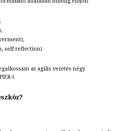
formában) általában mindig előjön:
,
,
werment),
, self reflection).
egalkossam az agilis vezetés négy
PIER-t.
eszköz?