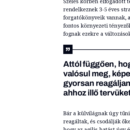
Széles körben elfogadott 
rendelkeznek 3-5 éves str
forgatókönyveik vannak, 
fontos környezeti tényező
fognak ezekre a változások
Attól függően, ho
valósul meg, képe
gyorsan reagáljan
ahhoz illő tervüke
Bár a külvilágnak úgy tűn
reagáltak, és csodálják őke
hogy az agilis hatást úgy 