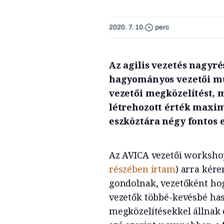
2020. 7. 10.
perc
Az agilis vezetés nagyré
hagyományos vezetői mű
vezetői megközelítést, 
létrehozott érték maxima
eszköztára négy fontos e
Az AVICA vezetői worksh
részében írtam
) arra kére
gondolnak, vezetőként hog
vezetők többé-kevésbé ha
megközelítésekkel állnak e