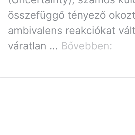
összefüggő tényező okozt
ambivalens reakciókat vál
A
váratlan …
Bővebben:
VUCA-
világnak
AVICA-
vezetőkre
van
szüksége