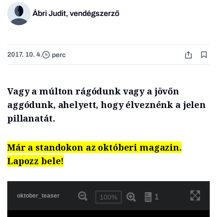
Ábri Judit, vendégszerző
2017. 10. 4.
perc
Vagy a múlton rágódunk vagy a jövőn
aggódunk, ahelyett, hogy élveznénk a jelen
pillanatát.
Már a standokon az októberi magazin.
Lapozz bele!