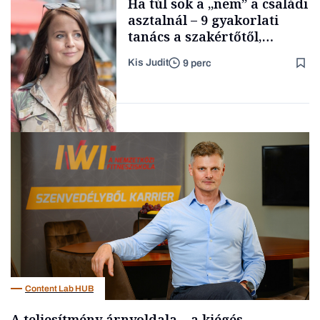
Ha túl sok a „nem” a családi
TARTALOM
kimondani
asztalnál – 9 gyakorlati
tanács a szakértőtől,
hogyan legyünk jól etető
Kis Judit
9 perc
szülők
Forbes-sztori
Gasztró
Content Lab HUB
A teljesítmény árnyoldala – a kiégés