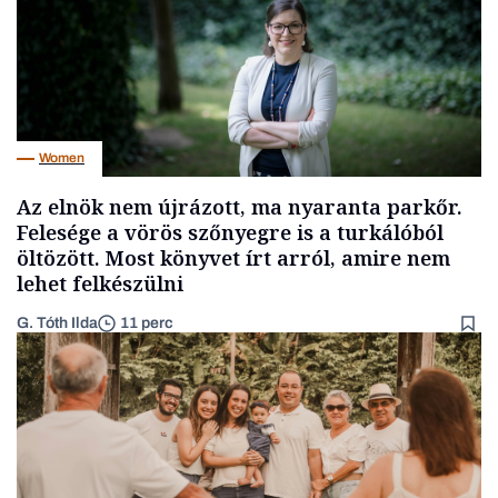
Women
Az elnök nem újrázott, ma nyaranta parkőr.
Felesége a vörös szőnyegre is a turkálóból
öltözött. Most könyvet írt arról, amire nem
lehet felkészülni
G. Tóth Ilda
11 perc