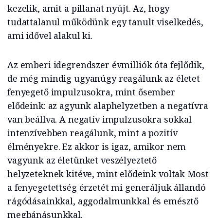
kezelik, amit a pillanat nyújt. Az, hogy
tudattalanul működünk egy tanult viselkedés,
ami idővel alakul ki.
Az emberi idegrendszer évmilliók óta fejlődik,
de még mindig ugyanúgy reagálunk az életet
fenyegető impulzusokra, mint ősember
elődeink: az agyunk alaphelyzetben a negatívra
van beállva. A negatív impulzusokra sokkal
intenzívebben reagálunk, mint a pozitív
élményekre. Ez akkor is igaz, amikor nem
vagyunk az életünket veszélyeztető
helyzeteknek kitéve, mint elődeink voltak Most
a fenyegetettség érzetét mi generáljuk állandó
rágódásainkkal, aggodalmunkkal és emésztő
megbánásunkkal.