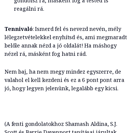
gondolsz rá, másként fog a tested is
reagálni rá.
Tennivaló
: Ismerd fel és nevezd nevén, mély
lélegzetvételekkel enyhítsd és, ami megmaradt
belőle annak nézd a jó oldalát! Ha máshogy
nézel rá, másként fog hatni rád.
Nem baj, ha nem megy mindez egyszerre, de
valahol el kell kezdeni és ez a 6 pont pont arra
jó, hogy legyen jelenünk, legalább egy kicsi.
(A fenti gondolatokhoz Shamash Aldina, S.J.
Scott és Barrie Davenport tanításai járultak