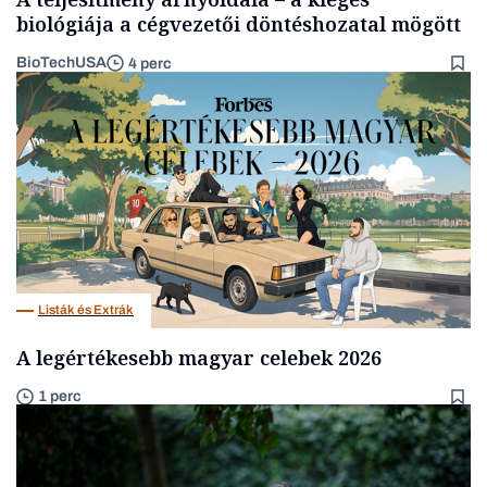
biológiája a cégvezetői döntéshozatal mögött
BioTechUSA
4 perc
Listák és Extrák
A legértékesebb magyar celebek 2026
1 perc