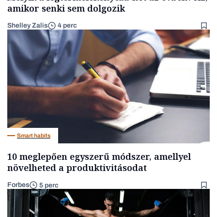
amikor senki sem dolgozik
Shelley Zalis
4 perc
Smart habits
10 meglepően egyszerű módszer, amellyel
növelheted a produktivitásodat
Forbes
5 perc