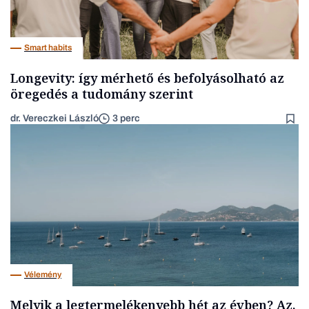
Smart habits
Longevity: így mérhető és befolyásolható az
öregedés a tudomány szerint
dr. Vereczkei László
3 perc
Vélemény
Melyik a legtermelékenyebb hét az évben? Az,