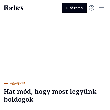
Előfizetés
Vagy fedezze fel a következő
témákat
Üzlet
Pénz
Zöld
Legyél jobb!
Legyél jobb!
Hat mód, hogy most legyünk
boldogok