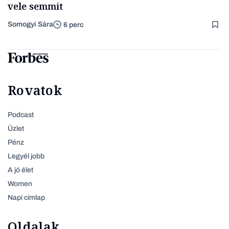
vele semmit
Somogyi Sára
6 perc
Rovatok
Podcast
Üzlet
Pénz
Legyél jobb
A jó élet
Women
Napi címlap
Oldalak