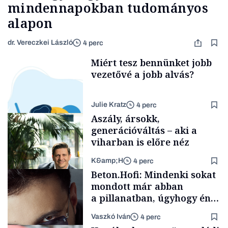
mindennapokban tudományos
alapon
dr. Vereczkei László
4 perc
Miért tesz bennünket jobb
vezetővé a jobb alvás?
Julie Kratz
4 perc
Aszály, ársokk,
generációváltás – aki a
viharban is előre néz
K&amp;H
4 perc
Smart habits
Beton.Hofi: Mindenki sokat
mondott már abban
a pillanatban, úgyhogy én
a legsarkosabb
Vaszkó Iván
4 perc
gondolataimat akartam
TÁMOGATÓI