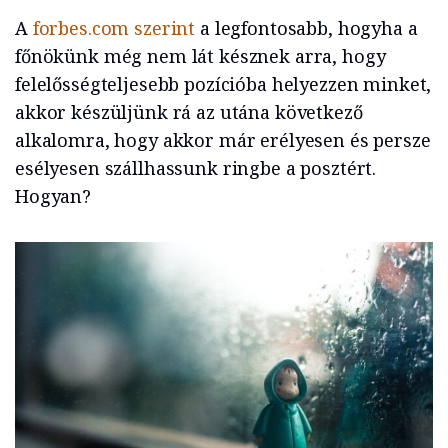
A
forbes.com szerint
a legfontosabb, hogyha a
főnökünk még nem lát késznek arra, hogy
felelősségteljesebb pozícióba helyezzen minket,
akkor készüljünk rá az utána következő
alkalomra, hogy akkor már erélyesen és persze
esélyesen szállhassunk ringbe a posztért.
Hogyan?