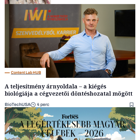
Gasztró
Content Lab HUB
A teljesítmény árnyoldala – a kiégés
biológiája a cégvezetői döntéshozatal mögött
BioTechUSA
4 perc