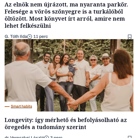
Az elnök nem újrázott, ma nyaranta parkőr.
Felesége a vörös szőnyegre is a turkálóból
öltözött. Most könyvet írt arról, amire nem
lehet felkészülni
G. Tóth Ilda
11 perc
Smart habits
Longevity: így mérhető és befolyásolható az
öregedés a tudomány szerint
dr. Vereczkei László
3 perc