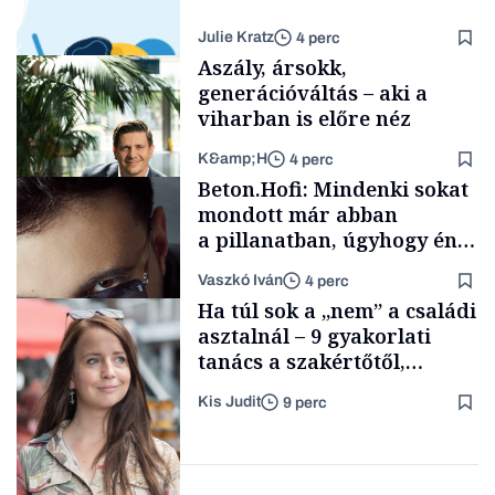
Julie Kratz
4 perc
Aszály, ársokk,
generációváltás – aki a
viharban is előre néz
K&amp;H
4 perc
Smart habits
Beton.Hofi: Mindenki sokat
mondott már abban
a pillanatban, úgyhogy én
a legsarkosabb
Vaszkó Iván
4 perc
gondolataimat akartam
TÁMOGATÓI
Ha túl sok a „nem” a családi
TARTALOM
kimondani
asztalnál – 9 gyakorlati
tanács a szakértőtől,
hogyan legyünk jól etető
Kis Judit
9 perc
szülők
Forbes-sztori