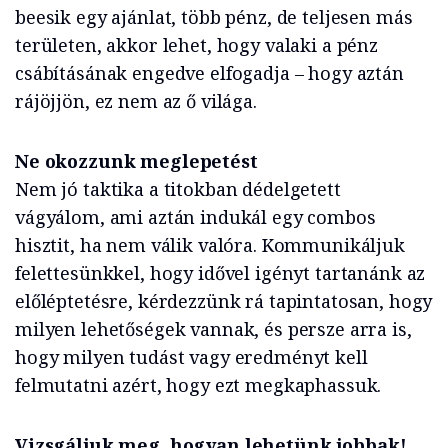
beesik egy ajánlat, több pénz, de teljesen más
területen, akkor lehet, hogy valaki a pénz
csábításának engedve elfogadja – hogy aztán
rájöjjön, ez nem az ő világa.
Ne okozzunk meglepetést
Nem jó taktika a titokban dédelgetett
vágyálom, ami aztán indukál egy combos
hisztit, ha nem válik valóra. Kommunikáljuk
felettesünkkel, hogy idővel igényt tartanánk az
előléptetésre, kérdezzünk rá tapintatosan, hogy
milyen lehetőségek vannak, és persze arra is,
hogy milyen tudást vagy eredményt kell
felmutatni azért, hogy ezt megkaphassuk.
Vizsgáljuk meg, hogyan lehetünk jobbak!