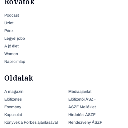
Rovatok
Podcast
Üzlet
Pénz
Legyél jobb
A jó élet
Women
Napi címlap
Oldalak
A magazin
Médiaajanlat
Előfizetés
Előfizetői ÁSZF
Esemény
ÁSZF Melléklet
Kapcsolat
Hirdetési ÁSZF
Könyvek a Forbes ajánlásával
Rendezveny ÁSZF