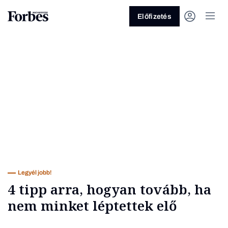
Előfizetés
Vagy fedezze fel a következő
témákat
Üzlet
Pénz
Zöld
Legyél jobb!
Legyél jobb!
4 tipp arra, hogyan tovább, ha
nem minket léptettek elő