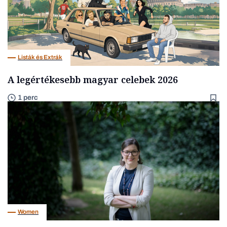
Listák és Extrák
A legértékesebb magyar celebek 2026
1 perc
Women