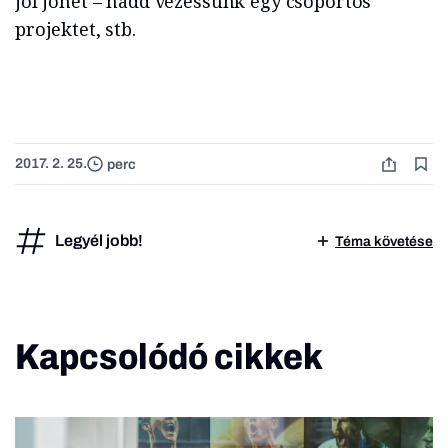
jól jöhet – hadd vezessünk egy csoportos
projektet, stb.
2017. 2. 25.
perc
Legyél jobb!
Téma követése
Kapcsolódó cikkek